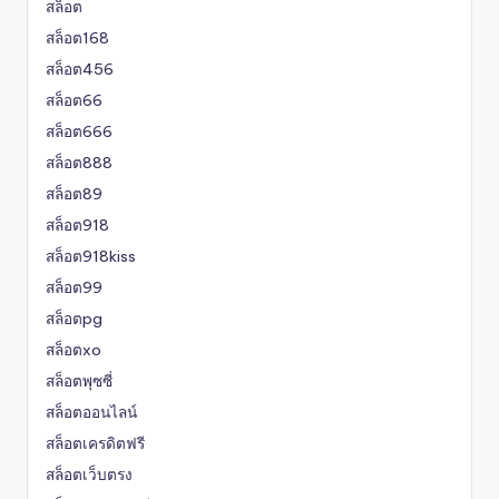
สล็อต
สล็อต168
สล็อต456
สล็อต66
สล็อต666
สล็อต888
สล็อต89
สล็อต918
สล็อต918kiss
สล็อต99
สล็อตpg
สล็อตxo
สล็อตพุซซี่
สล็อตออนไลน์
สล็อตเครดิตฟรี
สล็อตเว็บตรง