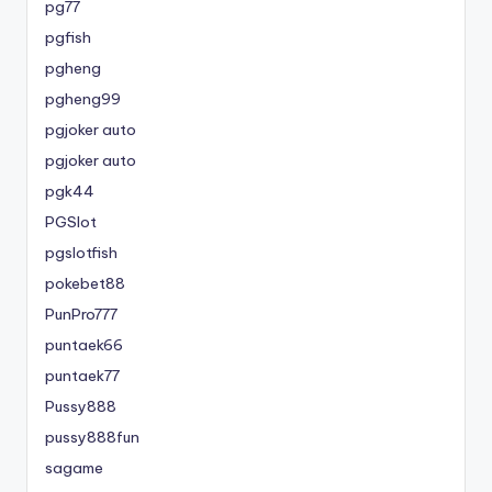
pg77
pgfish
pgheng
pgheng99
pgjoker auto
pgjoker auto
pgk44
PGSlot
pgslotfish
pokebet88
PunPro777
puntaek66
puntaek77
Pussy888
pussy888fun
sagame