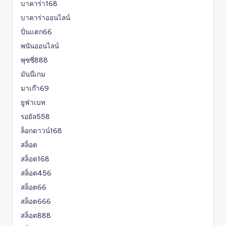
บาคาร่า168
บาคาร่าออนไลน์
ปั่นแตก66
พนันออนไลน์
พุซซี่888
มันนี่เกม
มาเก๊า69
ยูฟ่าเบท
รอยัล558
ล็อกดาวน์168
สล็อต
สล็อต168
สล็อต456
สล็อต66
สล็อต666
สล็อต888