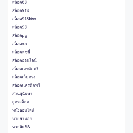
สล็อต89
สล็อต918
สล็อต918kiss
สล็อต99
สล็อตpg
สล็อตxo
สล็อตพุซซี่
สล็อตออนไลน์
สล็อตเครดิตฟรี
สล็อตเว็บตรง
สล็อตเเครดิตฟรี
สวนสุนันทา
สูตรสล็อต
หนังออนไลน์
หวยฮานอย
หวยฮิต88