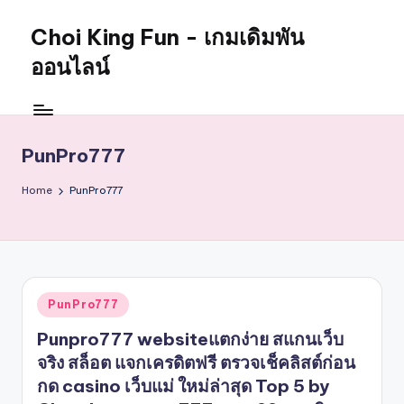
Choi King Fun - เกมเดิมพัน
Skip
to
ออนไลน์
content
PunPro777
Home
PunPro777
Posted
PunPro777
in
Punpro777 websiteแตกง่าย สแกนเว็บ
จริง สล็อต แจกเครดิตฟรี ตรวจเช็คลิสต์ก่อน
กด casino เว็บแม่ ใหม่ล่าสุด Top 5 by