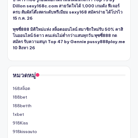
Dillon sexy168c.com สายวัดใจได้ 1,000 เกมดัง ฟีเจอร์
ครบ สัมผัสโต๊ะสดระดับพรีเมียม sexy168 สมัครง่าย ได้โปรไว
15 ก.ค. 26
พุซซี่888 มิติใหม่แห่ง สล็อตออนไลน์ สมาชิกใหม่รับ 50% คาสิ
โนออนไลน์ 5ดาว คนเล่นไม่ต่ำกว่าแสนทุกวัน พุซซี่888 กด
สมัคร รับความสนุก Top 47 by Gennie pussy888play.me
10 สิงหา 26
หมวดหมู่
168สล็อต
188bet
188betth
1xbet
918Kiss
918kissauto