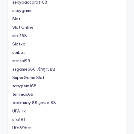
sexybaccarat168
sexygame
Slot
Slot Online
slot168
Slotxo
soibet
sretthi99
ssgame666 เข้าสู่ระบบ
SuperGame Slot
tangtem168
temmax69
tookhuay 88 ถูกหวย88
UFA11k
ufa191
Ufa89bet