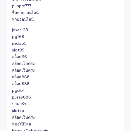
punpro777
ซื้อหวยออนไลน์
หวยออนไลน์
joker123
pg168
jinda55
slot99
สล็อต66
สล็อตเว็บตรง
สล็อตเว็บตรง
สล็อต888
สล็อต888
pgslot
pussy888
บาคาร่า
slotxo
สล็อตเว็บตรง
หนังโป๊ไทย
https://1xbetth.vip