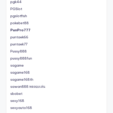
pgk44
PGSlot
pgslotfish
pokebet88
PunPro777
puntaek66
puntaek77
Pussy888
pussy888fun
sagame
sagame168
sagame168th
sawan888 ทดลองเล่น
sbobet
sexy168
sexyauto168