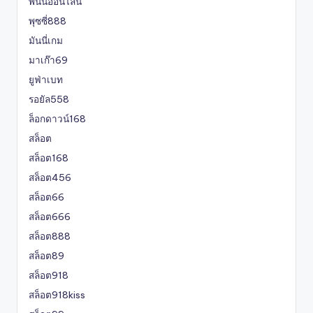
พนันออนไลน์
พุซซี่888
มันนี่เกม
มาเก๊า69
ยูฟ่าเบท
รอยัล558
ล็อกดาวน์168
สล็อต
สล็อต168
สล็อต456
สล็อต66
สล็อต666
สล็อต888
สล็อต89
สล็อต918
สล็อต918kiss