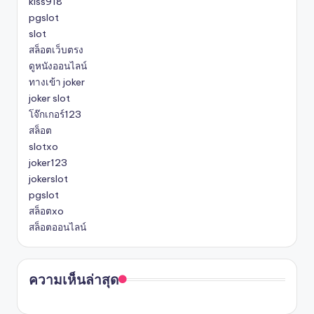
kiss918
pgslot
slot
สล็อตเว็บตรง
ดูหนังออนไลน์
ทางเข้า joker
joker slot
โจ๊กเกอร์123
สล็อต
slotxo
joker123
jokerslot
pgslot
สล็อตxo
สล็อตออนไลน์
ความเห็นล่าสุด