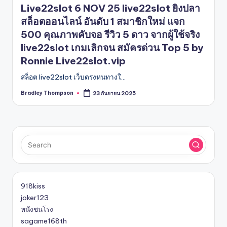
Live22slot 6 NOV 25 live22slot ยิงปลา
สล็อตออนไลน์ อันดับ 1 สมาชิกใหม่ แจก
500 คุณภาพคับจอ รีวิว 5 ดาว จากผู้ใช้จริง
live22slot เกมเลิกจน สมัครด่วน Top 5 by
Ronnie Live22slot.vip
สล็อต live22slot เว็บตรงหนทางใ…
Bradley Thompson
23 กันยายน 2025
Posted
by
918kiss
joker123
หนังชนโรง
sagame168th