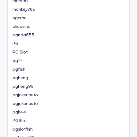
mars95
monkey789
ngernn
okcasino
panda555
PG
PG Slot
pg77
pgfish
pgheng
pgheng99
pgjoker auto
pgjoker auto
pgk44
PGSlot
pgslotfish