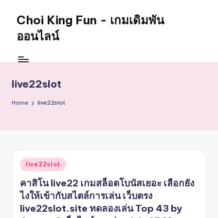
Choi King Fun - เกมเดิมพัน
Skip
to
ออนไลน์
content
live22slot
Home
live22slot
Posted
live22slot
in
คาสิโน live22 เกมสล็อตโบนัสเยอะ เลือกยัง
ไงให้เข้ากับสไตล์การเล่น เว็บตรง
live22slot.site ทดลองเล่น Top 43 by