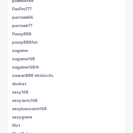
pokebet88
PunPro777
puntaek66
puntaek77
Pussy888
pussy888fun
sagame
sagame168
sagame168th
sawan888 ทดลองเล่น
sbobet
sexy168
sexyauto168
sexybaccarat168
sexygame
Slot