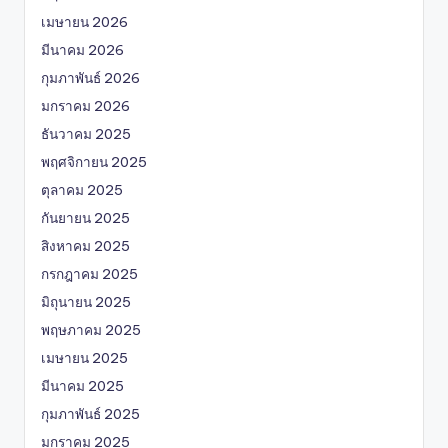
เมษายน 2026
มีนาคม 2026
กุมภาพันธ์ 2026
มกราคม 2026
ธันวาคม 2025
พฤศจิกายน 2025
ตุลาคม 2025
กันยายน 2025
สิงหาคม 2025
กรกฎาคม 2025
มิถุนายน 2025
พฤษภาคม 2025
เมษายน 2025
มีนาคม 2025
กุมภาพันธ์ 2025
มกราคม 2025