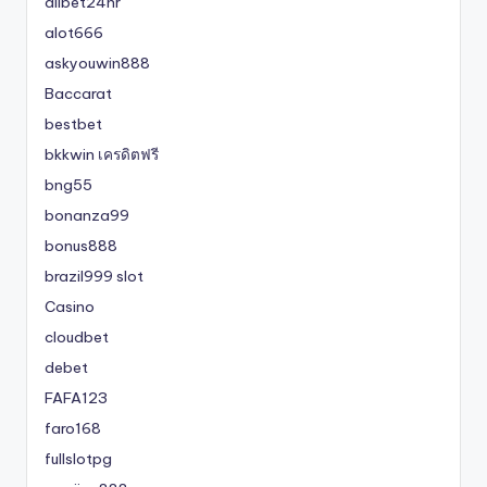
allbet24hr
alot666
askyouwin888
Baccarat
bestbet
bkkwin เครดิตฟรี
bng55
bonanza99
bonus888
brazil999 slot
Casino
cloudbet
debet
FAFA123
faro168
fullslotpg