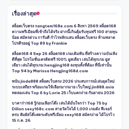
เรื่องล่าสุด
สล็อตเว็บตรง tangtem168e.com 6 สิงหา 2569 สล็อต168
ความพรีเมียมที่เข้าถึงได้จริง ฝากนี้เกินคุ้มรับทุนฟรี 100 สายทุน
น้อย สมัครด่วน การันตี กำไรหลักแสน สล็อตเว็บตรง ห้ามพลาด
โปรดีรออยู่ Top 89 by Frankie
สล็อต168 4 Sep 26 สล็อต168 เกมเดิมพัน ที่สร้างความบันเทิง
ดีที่สุด โปรโมชั่นเครดิตฟรี 100% ยูสเดียว เล่นได้ทุกเกม ยูส
เดียว เล่นได้ทุกเกม hengjing168 ลงทุนทั้งที่ต้อง ที่นี่เท่านั้น
Top 94 by Marissa Hengjing168d.com
พนัน jinda888 สล็อตเว็บตรง 2026 ประสบการณ์เล่นยุคใหม่
ระบบเสถียร พร้อมเกมให้เลือกมากมาย เว็บใหญ่ jin888.asia
ทดลองเล่น Top 6 by Lorie 25 เว็บแตกง่าย กันยายน 2026
บาคาร่า168 รู้ก่อนเลือกโต๊ะ เล่นได้มั่นใจกว่า Top 75 by
Dillon sexy168c.com สายวัดใจได้ 1,000 เกมดัง ฟีเจอร์
ครบ สัมผัสโต๊ะสดระดับพรีเมียม sexy168 สมัครง่าย ได้โปรไว
15 ก.ค. 26