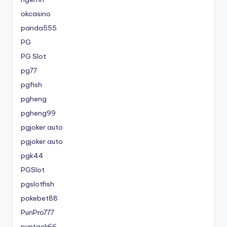
okcasino
panda555
PG
PG Slot
pg77
pgfish
pgheng
pgheng99
pgjoker auto
pgjoker auto
pgk44
PGSlot
pgslotfish
pokebet88
PunPro777
puntaek66