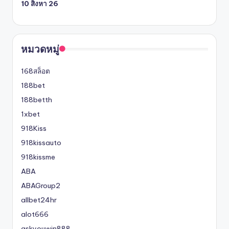
10 สิงหา 26
หมวดหมู่
168สล็อต
188bet
188betth
1xbet
918Kiss
918kissauto
918kissme
ABA
ABAGroup2
allbet24hr
alot666
askyouwin888