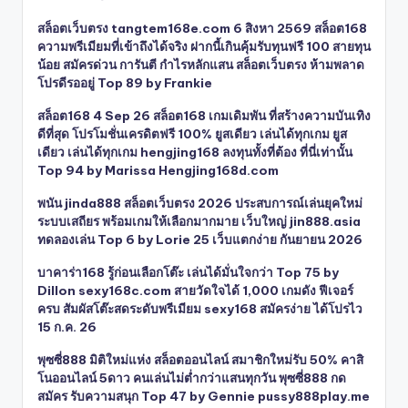
สล็อตเว็บตรง tangtem168e.com 6 สิงหา 2569 สล็อต168
ความพรีเมียมที่เข้าถึงได้จริง ฝากนี้เกินคุ้มรับทุนฟรี 100 สายทุน
น้อย สมัครด่วน การันตี กำไรหลักแสน สล็อตเว็บตรง ห้ามพลาด
โปรดีรออยู่ Top 89 by Frankie
สล็อต168 4 Sep 26 สล็อต168 เกมเดิมพัน ที่สร้างความบันเทิง
ดีที่สุด โปรโมชั่นเครดิตฟรี 100% ยูสเดียว เล่นได้ทุกเกม ยูส
เดียว เล่นได้ทุกเกม hengjing168 ลงทุนทั้งที่ต้อง ที่นี่เท่านั้น
Top 94 by Marissa Hengjing168d.com
พนัน jinda888 สล็อตเว็บตรง 2026 ประสบการณ์เล่นยุคใหม่
ระบบเสถียร พร้อมเกมให้เลือกมากมาย เว็บใหญ่ jin888.asia
ทดลองเล่น Top 6 by Lorie 25 เว็บแตกง่าย กันยายน 2026
บาคาร่า168 รู้ก่อนเลือกโต๊ะ เล่นได้มั่นใจกว่า Top 75 by
Dillon sexy168c.com สายวัดใจได้ 1,000 เกมดัง ฟีเจอร์
ครบ สัมผัสโต๊ะสดระดับพรีเมียม sexy168 สมัครง่าย ได้โปรไว
15 ก.ค. 26
พุซซี่888 มิติใหม่แห่ง สล็อตออนไลน์ สมาชิกใหม่รับ 50% คาสิ
โนออนไลน์ 5ดาว คนเล่นไม่ต่ำกว่าแสนทุกวัน พุซซี่888 กด
สมัคร รับความสนุก Top 47 by Gennie pussy888play.me