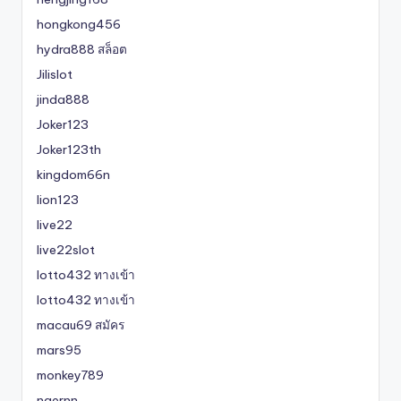
hongkong456
hydra888 สล็อต
Jilislot
jinda888
Joker123
Joker123th
kingdom66n
lion123
live22
live22slot
lotto432 ทางเข้า
lotto432 ทางเข้า
macau69 สมัคร
mars95
monkey789
ngernn