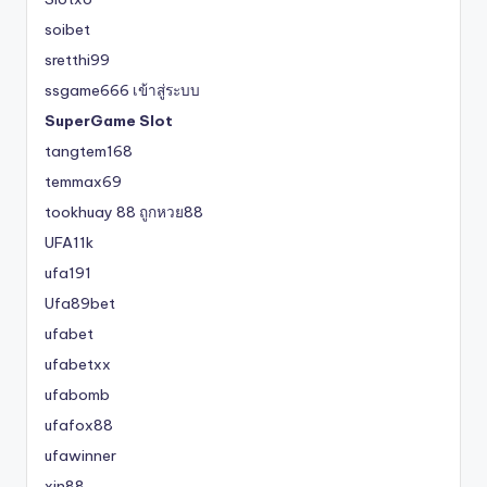
soibet
sretthi99
ssgame666 เข้าสู่ระบบ
SuperGame Slot
tangtem168
temmax69
tookhuay 88 ถูกหวย88
UFA11k
ufa191
Ufa89bet
ufabet
ufabetxx
ufabomb
ufafox88
ufawinner
xin88