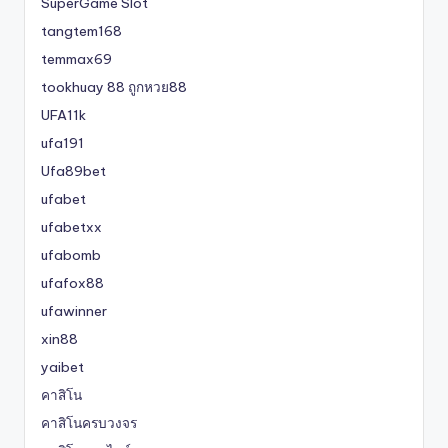
SuperGame Slot
tangtem168
temmax69
tookhuay 88 ถูกหวย88
UFA11k
ufa191
Ufa89bet
ufabet
ufabetxx
ufabomb
ufafox88
ufawinner
xin88
yaibet
คาสิโน
คาสิโนครบวงจร