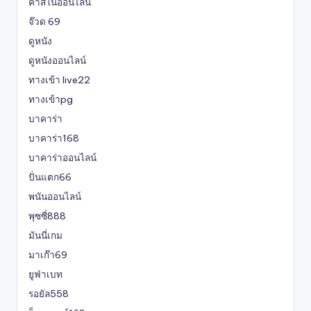
คาสิโนออนไลน์
จ๊วด 69
ดูหนัง
ดูหนังออนไลน์
ทางเข้า live22
ทางเข้าpg
บาคาร่า
บาคาร่า168
บาคาร่าออนไลน์
ปั่นแตก66
พนันออนไลน์
พุซซี่888
มันนี่เกม
มาเก๊า69
ยูฟ่าเบท
รอยัล558