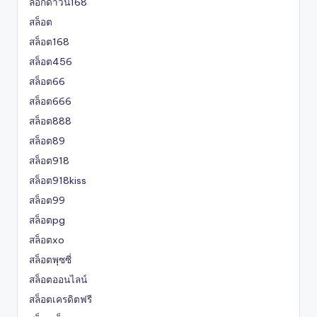
ล็อกดาวน์168
สล็อต
สล็อต168
สล็อต456
สล็อต66
สล็อต666
สล็อต888
สล็อต89
สล็อต918
สล็อต918kiss
สล็อต99
สล็อตpg
สล็อตxo
สล็อตพุซซี่
สล็อตออนไลน์
สล็อตเครดิตฟรี