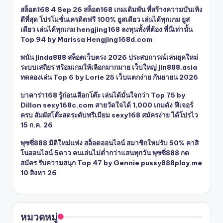
สล็อต168 4 Sep 26 สล็อต168 เกมเดิมพัน ที่สร้างความบันเทิง
ดีที่สุด โปรโมชั่นเครดิตฟรี 100% ยูสเดียว เล่นได้ทุกเกม ยูส
เดียว เล่นได้ทุกเกม hengjing168 ลงทุนทั้งที่ต้อง ที่นี่เท่านั้น
Top 94 by Marissa Hengjing168d.com
พนัน jinda888 สล็อตเว็บตรง 2026 ประสบการณ์เล่นยุคใหม่
ระบบเสถียร พร้อมเกมให้เลือกมากมาย เว็บใหญ่ jin888.asia
ทดลองเล่น Top 6 by Lorie 25 เว็บแตกง่าย กันยายน 2026
บาคาร่า168 รู้ก่อนเลือกโต๊ะ เล่นได้มั่นใจกว่า Top 75 by
Dillon sexy168c.com สายวัดใจได้ 1,000 เกมดัง ฟีเจอร์
ครบ สัมผัสโต๊ะสดระดับพรีเมียม sexy168 สมัครง่าย ได้โปรไว
15 ก.ค. 26
พุซซี่888 มิติใหม่แห่ง สล็อตออนไลน์ สมาชิกใหม่รับ 50% คาสิ
โนออนไลน์ 5ดาว คนเล่นไม่ต่ำกว่าแสนทุกวัน พุซซี่888 กด
สมัคร รับความสนุก Top 47 by Gennie pussy888play.me
10 สิงหา 26
หมวดหมู่