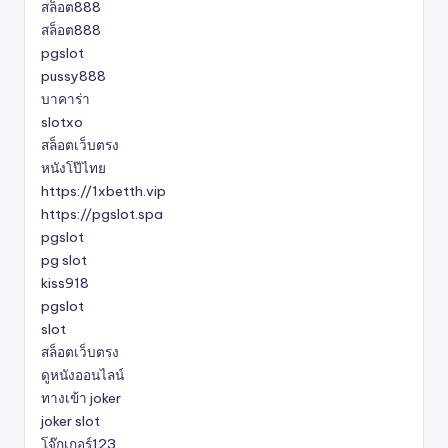
สล็อต888
สล็อต888
pgslot
pussy888
บาคาร่า
slotxo
สล็อตเว็บตรง
หนังโป๊ไทย
https://1xbetth.vip
https://pgslot.spa
pgslot
pg slot
kiss918
pgslot
slot
สล็อตเว็บตรง
ดูหนังออนไลน์
ทางเข้า joker
joker slot
โจ๊กเกอร์123