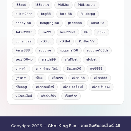
188bet
188betth
918Kiss
918kissauto
allbet24hr
bng55
faro168
fullslotpg
happy168
hengjing168
jinda888
Joker123
Joker123th
live22
live22slot
PG
pg99
pgheng99
PGSlot
PG Slot
PunPro777
Pussy888
sagame
sagame168
sagame168th
sexy168vip
sretthi99
ufa11bet
ufabet
บาคาร่า
บาคาร่าออนไลน์
ปั่นแตก66
พุซซี่888
ยูฟ่าเบท
สล็อต
สล็อต99
สล็อต168
สล็อต888
สล็อตpg
สล็อตออนไลน์
สล็อตเครดิตฟรี
สล็อตเว็บตรง
หนังออนไลน์
เดิมพันกีฬา
เว็บสล็อต
Copyright 2026 —
Choi King Fun - เกมเดิมพันออนไลน์
. All