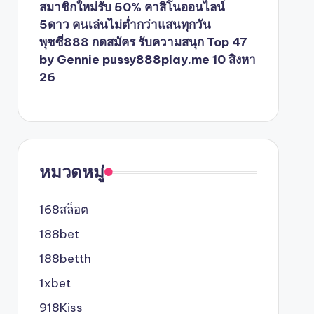
สมาชิกใหม่รับ 50% คาสิโนออนไลน์
5ดาว คนเล่นไม่ต่ำกว่าแสนทุกวัน
พุซซี่888 กดสมัคร รับความสนุก Top 47
by Gennie pussy888play.me 10 สิงหา
26
หมวดหมู่
168สล็อต
188bet
188betth
1xbet
918Kiss