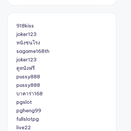
918kiss
joker123
หนังชนโรง
sagame168th
joker123
ดูหนังฟรี
pussy888
pussy888
บาคาร่า168
pgslot
pgheng99
fullslotpg
live22