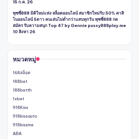
15 ก.ค. 26
พุซซี่888 มิติใหม่แห่ง สล็อตออนไลน์ สมาชิกใหม่รับ 50% คาสิ
โนออนไลน์ 5ดาว คนเล่นไม่ต่ำกว่าแสนทุกวัน พุซซี่888 กด
สมัคร รับความสนุก Top 47 by Gennie pussy888play.me
10 สิงหา 26
หมวดหมู่
168สล็อต
188bet
188betth
1xbet
918Kiss
918kissauto
918kissme
ABA