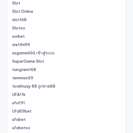
Slot
Slot Online
slot168
Slotxo
soibet
sretthi99
ssgame666 เข้าสู่ระบบ
SuperGame Slot
tangtem168
temmax69
tookhuay 88 ถูกหวย88
UFA11k
ufa191
Ufa89bet
ufabet
ufabetxx