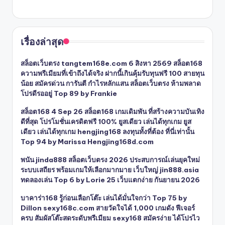
เรื่องล่าสุด
สล็อตเว็บตรง tangtem168e.com 6 สิงหา 2569 สล็อต168
ความพรีเมียมที่เข้าถึงได้จริง ฝากนี้เกินคุ้มรับทุนฟรี 100 สายทุน
น้อย สมัครด่วน การันตี กำไรหลักแสน สล็อตเว็บตรง ห้ามพลาด
โปรดีรออยู่ Top 89 by Frankie
สล็อต168 4 Sep 26 สล็อต168 เกมเดิมพัน ที่สร้างความบันเทิง
ดีที่สุด โปรโมชั่นเครดิตฟรี 100% ยูสเดียว เล่นได้ทุกเกม ยูส
เดียว เล่นได้ทุกเกม hengjing168 ลงทุนทั้งที่ต้อง ที่นี่เท่านั้น
Top 94 by Marissa Hengjing168d.com
พนัน jinda888 สล็อตเว็บตรง 2026 ประสบการณ์เล่นยุคใหม่
ระบบเสถียร พร้อมเกมให้เลือกมากมาย เว็บใหญ่ jin888.asia
ทดลองเล่น Top 6 by Lorie 25 เว็บแตกง่าย กันยายน 2026
บาคาร่า168 รู้ก่อนเลือกโต๊ะ เล่นได้มั่นใจกว่า Top 75 by
Dillon sexy168c.com สายวัดใจได้ 1,000 เกมดัง ฟีเจอร์
ครบ สัมผัสโต๊ะสดระดับพรีเมียม sexy168 สมัครง่าย ได้โปรไว