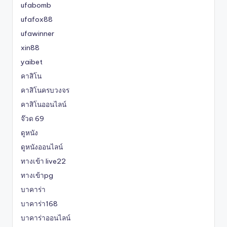
ufabomb
ufafox88
ufawinner
xin88
yaibet
คาสิโน
คาสิโนครบวงจร
คาสิโนออนไลน์
จ๊วด 69
ดูหนัง
ดูหนังออนไลน์
ทางเข้า live22
ทางเข้าpg
บาคาร่า
บาคาร่า168
บาคาร่าออนไลน์