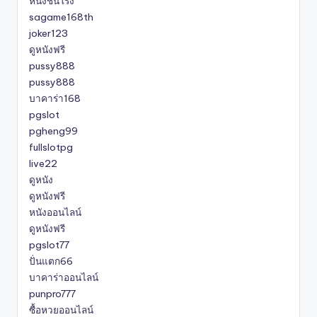
หนังชนโรง
sagame168th
joker123
ดูหนังฟรี
pussy888
pussy888
บาคาร่า168
pgslot
pgheng99
fullslotpg
live22
ดูหนัง
ดูหนังฟรี
หนังออนไลน์
ดูหนังฟรี
pgslot77
ปั่นแตก66
บาคาร่าออนไลน์
punpro777
ซื้อหวยออนไลน์