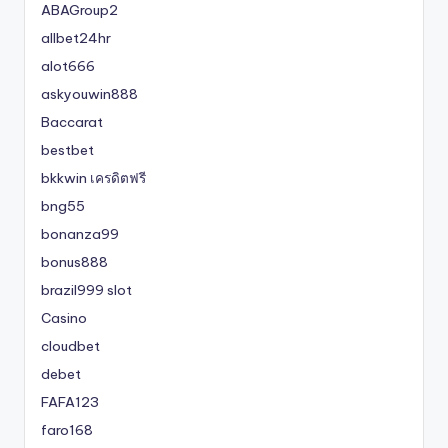
ABAGroup2
allbet24hr
alot666
askyouwin888
Baccarat
bestbet
bkkwin เครดิตฟรี
bng55
bonanza99
bonus888
brazil999 slot
Casino
cloudbet
debet
FAFA123
faro168