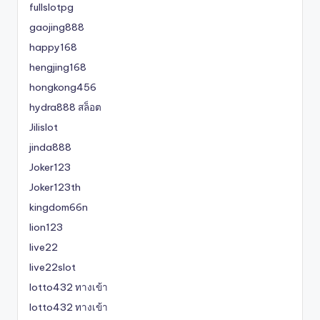
fullslotpg
gaojing888
happy168
hengjing168
hongkong456
hydra888 สล็อต
Jilislot
jinda888
Joker123
Joker123th
kingdom66n
lion123
live22
live22slot
lotto432 ทางเข้า
lotto432 ทางเข้า