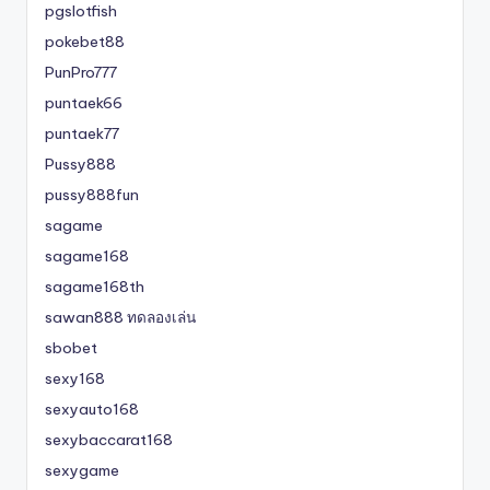
pgslotfish
pokebet88
PunPro777
puntaek66
puntaek77
Pussy888
pussy888fun
sagame
sagame168
sagame168th
sawan888 ทดลองเล่น
sbobet
sexy168
sexyauto168
sexybaccarat168
sexygame