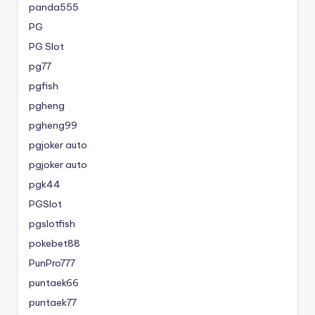
panda555
PG
PG Slot
pg77
pgfish
pgheng
pgheng99
pgjoker auto
pgjoker auto
pgk44
PGSlot
pgslotfish
pokebet88
PunPro777
puntaek66
puntaek77