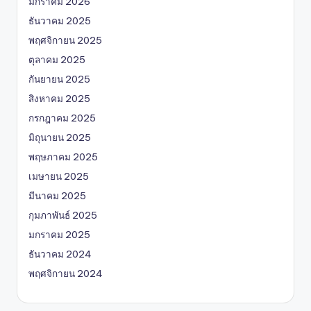
มกราคม 2026
ธันวาคม 2025
พฤศจิกายน 2025
ตุลาคม 2025
กันยายน 2025
สิงหาคม 2025
กรกฎาคม 2025
มิถุนายน 2025
พฤษภาคม 2025
เมษายน 2025
มีนาคม 2025
กุมภาพันธ์ 2025
มกราคม 2025
ธันวาคม 2024
พฤศจิกายน 2024