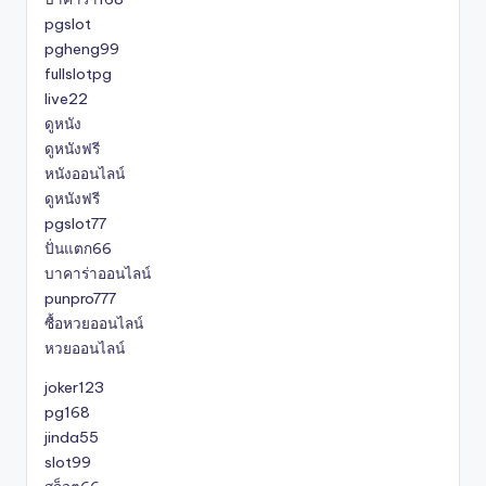
pgslot
pgheng99
fullslotpg
live22
ดูหนัง
ดูหนังฟรี
หนังออนไลน์
ดูหนังฟรี
pgslot77
ปั่นแตก66
บาคาร่าออนไลน์
punpro777
ซื้อหวยออนไลน์
หวยออนไลน์
joker123
pg168
jinda55
slot99