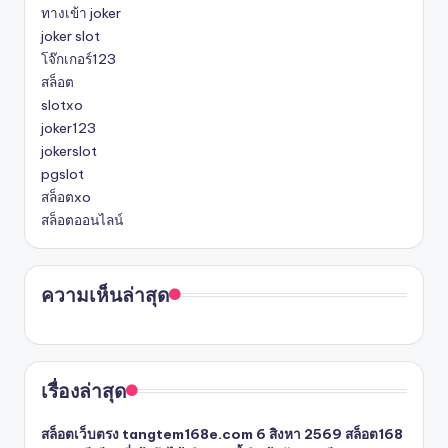
ทางเข้า joker
joker slot
โจ๊กเกอร์123
สล็อต
slotxo
joker123
jokerslot
pgslot
สล็อตxo
สล็อตออนไลน์
ความเห็นล่าสุด
เรื่องล่าสุด
สล็อตเว็บตรง tangtem168e.com 6 สิงหา 2569 สล็อต168