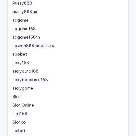
Pussy888
pussy888fun
sagame
sagame168
sagame168th
sawan888 ทดลองเล่น
sbobet
sexy168
sexyauto168
sexybaccarat168
sexygame
Slot
Slot Online
slot168
Slotxo
soibet