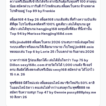
ความพรีเมียมที่เข้าถึงได้จริง ฝากนี้เกินคุ้มรับทุนฟรี 100 สายทุน
น้อย สมัครด่วน การันตี กำไรหลักแสน สล็อตเว็บตรง ห้ามพลาด
โปรดีรออยู่ Top 89 by Frankie
สล็อต168 4 Sep 26 สล็อต168 เกมเดิมพัน ที่สร้างความบันเทิง
ดีที่สุด โปรโมชั่นเครดิตฟรี 100% ยูสเดียว เล่นได้ทุกเกม ยูส
เดียว เล่นได้ทุกเกม hengjing168 ลงทุนทั้งที่ต้อง ที่นี่เท่านั้น
Top 94 by Marissa Hengjing168d.com
พนัน jinda888 สล็อตเว็บตรง 2026 ประสบการณ์เล่นยุคใหม่
ระบบเสถียร พร้อมเกมให้เลือกมากมาย เว็บใหญ่ jin888.asia
ทดลองเล่น Top 6 by Lorie 25 เว็บแตกง่าย กันยายน 2026
บาคาร่า168 รู้ก่อนเลือกโต๊ะ เล่นได้มั่นใจกว่า Top 75 by
Dillon sexy168c.com สายวัดใจได้ 1,000 เกมดัง ฟีเจอร์
ครบ สัมผัสโต๊ะสดระดับพรีเมียม sexy168 สมัครง่าย ได้โปรไว
15 ก.ค. 26
พุซซี่888 มิติใหม่แห่ง สล็อตออนไลน์ สมาชิกใหม่รับ 50% คาสิ
โนออนไลน์ 5ดาว คนเล่นไม่ต่ำกว่าแสนทุกวัน พุซซี่888 กด
สมัคร รับความสนุก Top 47 by Gennie pussy888play.me
10 สิงหา 26