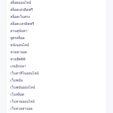
สล็อตออนไลน์
สล็อตเครดิตฟรี
สล็อตเว็บตรง
สล็อตเเครดิตฟรี
สวนสุนันทา
สูตรสล็อต
หนังออนไลน์
หวยฮานอย
หวยฮิต88
เกมยิงปลา
เว็บคาสิโนออนไลน์
เว็บพนัน
เว็บพนันออนไลน์
เว็บสล็อต
เว็บหวยออนไลน์
เว็บหวยฮานอย