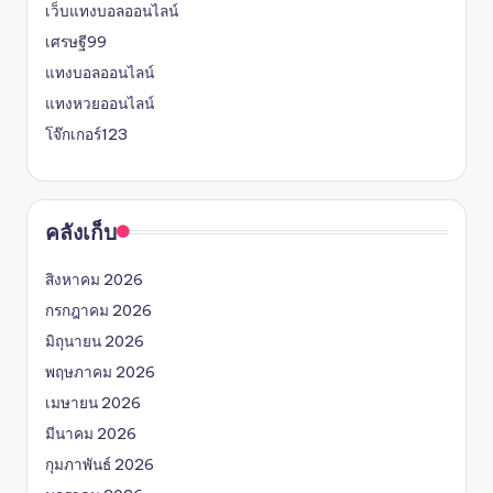
เว็บแทงบอลออนไลน์
เศรษฐี99
แทงบอลออนไลน์
แทงหวยออนไลน์
โจ๊กเกอร์123
คลังเก็บ
สิงหาคม 2026
กรกฎาคม 2026
มิถุนายน 2026
พฤษภาคม 2026
เมษายน 2026
มีนาคม 2026
กุมภาพันธ์ 2026