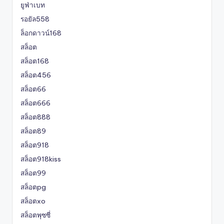
ยูฟ่าเบท
รอยัล558
ล็อกดาวน์168
สล็อต
สล็อต168
สล็อต456
สล็อต66
สล็อต666
สล็อต888
สล็อต89
สล็อต918
สล็อต918kiss
สล็อต99
สล็อตpg
สล็อตxo
สล็อตพุซซี่