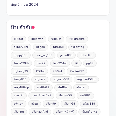
พฤศจิกายน 2024
ป้ายกำกับ
188bet
188betth
918Kiss
918kissauto
allbet24hr
bng55
faro168
fullslotpg
happy168
hengjing168
jinda888
Joker123
Joker123th
live22
live22slot
PG
pg99
pgheng99
PGSlot
PG Slot
PunPro777
Pussy888
sagame
sagame168
sagame168th
sexy168vip
sretthi99
ufa11bet
ufabet
บาคาร่า
บาคาร่าออนไลน์
ปั่นแตก66
พุซซี่888
ยูฟ่าเบท
สล็อต
สล็อต99
สล็อต168
สล็อต888
สล็อตpg
สล็อตออนไลน์
สล็อตเครดิตฟรี
สล็อตเว็บตรง