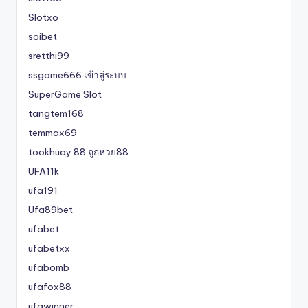
Slotxo
soibet
sretthi99
ssgame666 เข้าสู่ระบบ
SuperGame Slot
tangtem168
temmax69
tookhuay 88 ถูกหวย88
UFA11k
ufa191
Ufa89bet
ufabet
ufabetxx
ufabomb
ufafox88
ufawinner