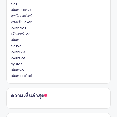
slot
สล็อตเว็บตรง
ดูหนังออนไลน์
ทางเข้า joker
joker slot
โจ๊กเกอร์123
สล็อต
slotxo
joker123
jokerslot
pgslot
สล็อตxo
สล็อตออนไลน์
ความเห็นล่าสุด