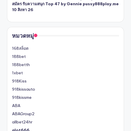
สมัคร รับความสนุก Top 47 by Gennie pussy888play.me
10 สิงหา 26
หมวดหมู่
168สล็อต
188bet
188betth
1xbet
918Kiss
918kissauto
918kissme
ABA
ABAGroup2
allbet24hr
alot666