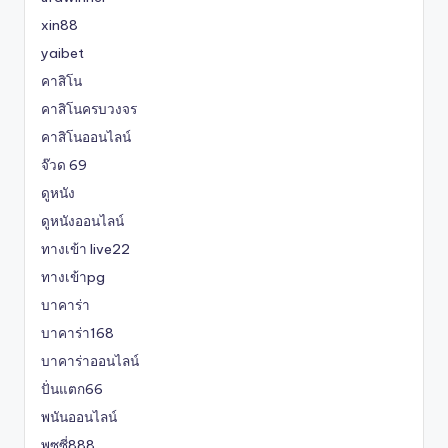
xin88
yaibet
คาสิโน
คาสิโนครบวงจร
คาสิโนออนไลน์
จ๊วด 69
ดูหนัง
ดูหนังออนไลน์
ทางเข้า live22
ทางเข้าpg
บาคาร่า
บาคาร่า168
บาคาร่าออนไลน์
ปั่นแตก66
พนันออนไลน์
พุซซี่888