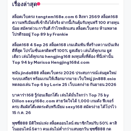
เรื่องล่าสุด
สล็อตเว็บตรง tangtem168e.com 6 สิงหา 2569 สล็อต168
ความพรีเมียมที่เข้าถึงได้จริง ฝากนี้เกินคุ้มรับทุนฟรี 100 สายทุน
น้อย สมัครด่วน การันตี กำไรหลักแสน สล็อตเว็บตรง ห้ามพลาด
โปรดีรออยู่ Top 89 by Frankie
สล็อต168 4 Sep 26 สล็อต168 เกมเดิมพัน ที่สร้างความบันเทิง
ดีที่สุด โปรโมชั่นเครดิตฟรี 100% ยูสเดียว เล่นได้ทุกเกม ยูส
เดียว เล่นได้ทุกเกม hengjing168 ลงทุนทั้งที่ต้อง ที่นี่เท่านั้น
Top 94 by Marissa Hengjing168d.com
พนัน jinda888 สล็อตเว็บตรง 2026 ประสบการณ์เล่นยุคใหม่
ระบบเสถียร พร้อมเกมให้เลือกมากมาย เว็บใหญ่ jin888.asia
ทดลองเล่น Top 6 by Lorie 25 เว็บแตกง่าย กันยายน 2026
บาคาร่า168 รู้ก่อนเลือกโต๊ะ เล่นได้มั่นใจกว่า Top 75 by
Dillon sexy168c.com สายวัดใจได้ 1,000 เกมดัง ฟีเจอร์
ครบ สัมผัสโต๊ะสดระดับพรีเมียม sexy168 สมัครง่าย ได้โปรไว
15 ก.ค. 26
พุซซี่888 มิติใหม่แห่ง สล็อตออนไลน์ สมาชิกใหม่รับ 50% คาสิ
โนออนไลน์ 5ดาว คนเล่นไม่ต่ำกว่าแสนทุกวัน พุซซี่888 กด