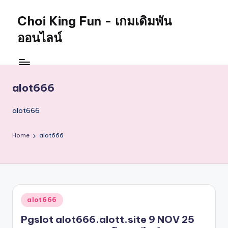
Choi King Fun - เกมเดิมพัน
Skip
to
ออนไลน์
content
alot666
alot666
Home
alot666
Posted
alot666
in
Pgslot alot666.alott.site 9 NOV 25