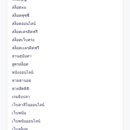
สล็อตxo
สล็อตพุซซี่
สล็อตออนไลน์
สล็อตเครดิตฟรี
สล็อตเว็บตรง
สล็อตเเครดิตฟรี
สวนสุนันทา
สูตรสล็อต
หนังออนไลน์
หวยฮานอย
หวยฮิต88
เกมยิงปลา
เว็บคาสิโนออนไลน์
เว็บพนัน
เว็บพนันออนไลน์
เว็บสล็อต