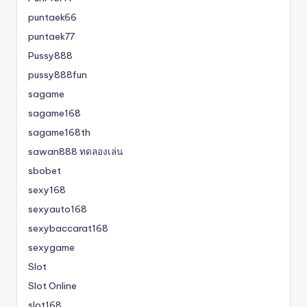
puntaek66
puntaek77
Pussy888
pussy888fun
sagame
sagame168
sagame168th
sawan888 ทดลองเล่น
sbobet
sexy168
sexyauto168
sexybaccarat168
sexygame
Slot
Slot Online
slot168