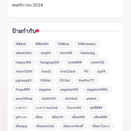
พฤศจิกายน 2024
ป้ายกำกับ
188bet
188betth
918Kiss
918kissauto
allbet24hr
bng55
faro168
fullslotpg
happy168
hengjing168
jinda888
Joker123
Joker123th
live22
live22slot
PG
pg99
pgheng99
PGSlot
PG Slot
PunPro777
Pussy888
sagame
sagame168
sagame168th
sexy168vip
sretthi99
ufa11bet
ufabet
บาคาร่า
บาคาร่าออนไลน์
ปั่นแตก66
พุซซี่888
ยูฟ่าเบท
สล็อต
สล็อต99
สล็อต168
สล็อต888
สล็อตpg
สล็อตออนไลน์
สล็อตเครดิตฟรี
สล็อตเว็บตรง