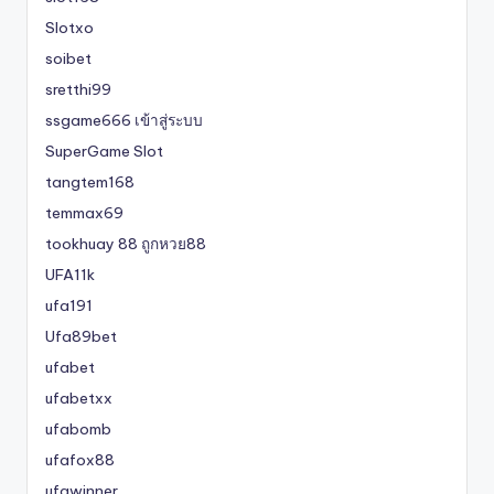
Slotxo
soibet
sretthi99
ssgame666 เข้าสู่ระบบ
SuperGame Slot
tangtem168
temmax69
tookhuay 88 ถูกหวย88
UFA11k
ufa191
Ufa89bet
ufabet
ufabetxx
ufabomb
ufafox88
ufawinner