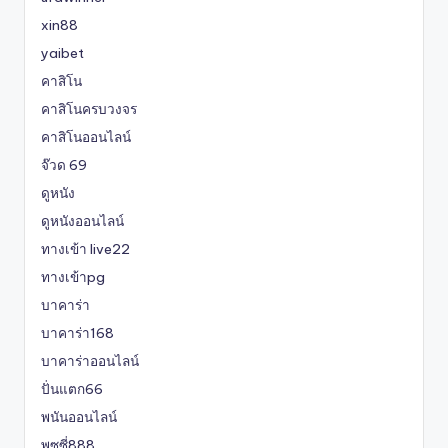
xin88
yaibet
คาสิโน
คาสิโนครบวงจร
คาสิโนออนไลน์
จ๊วด 69
ดูหนัง
ดูหนังออนไลน์
ทางเข้า live22
ทางเข้าpg
บาคาร่า
บาคาร่า168
บาคาร่าออนไลน์
ปั่นแตก66
พนันออนไลน์
พุซซี่888