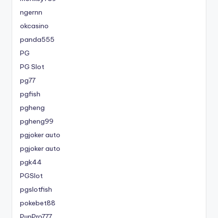
ngernn
okcasino
panda555
PG
PG Slot
pg77
pgfish
pgheng
pgheng99
pgjoker auto
pgjoker auto
pgk44
PGSlot
pgslotfish
pokebet88
PunPro777