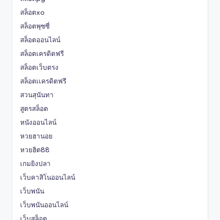
สล็อตxo
สล็อตพุซซี่
สล็อตออนไลน์
สล็อตเครดิตฟรี
สล็อตเว็บตรง
สล็อตเเครดิตฟรี
สวนสุนันทา
สูตรสล็อต
หนังออนไลน์
หวยฮานอย
หวยฮิต88
เกมยิงปลา
เว็บคาสิโนออนไลน์
เว็บพนัน
เว็บพนันออนไลน์
เว็บสล็อต