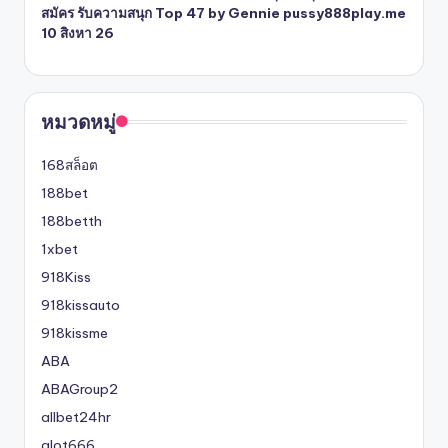
สมัคร รับความสนุก Top 47 by Gennie pussy888play.me
10 สิงหา 26
หมวดหมู่
168สล็อต
188bet
188betth
1xbet
918Kiss
918kissauto
918kissme
ABA
ABAGroup2
allbet24hr
alot666