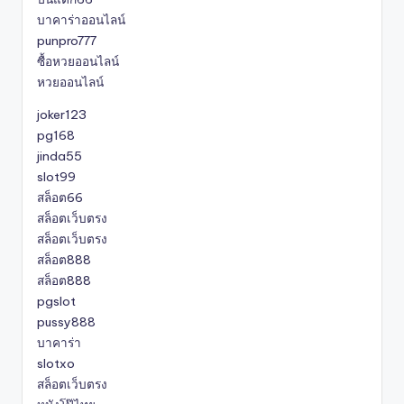
บาคาร่าออนไลน์
punpro777
ซื้อหวยออนไลน์
หวยออนไลน์
joker123
pg168
jinda55
slot99
สล็อต66
สล็อตเว็บตรง
สล็อตเว็บตรง
สล็อต888
สล็อต888
pgslot
pussy888
บาคาร่า
slotxo
สล็อตเว็บตรง