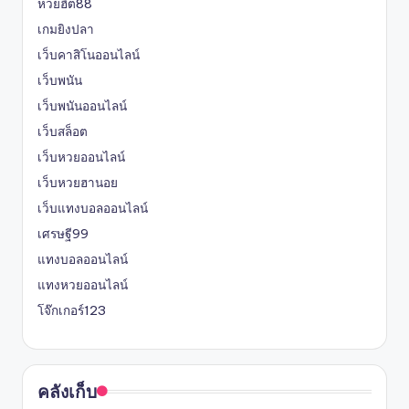
หวยฮิต88
เกมยิงปลา
เว็บคาสิโนออนไลน์
เว็บพนัน
เว็บพนันออนไลน์
เว็บสล็อต
เว็บหวยออนไลน์
เว็บหวยฮานอย
เว็บแทงบอลออนไลน์
เศรษฐี99
แทงบอลออนไลน์
แทงหวยออนไลน์
โจ๊กเกอร์123
คลังเก็บ