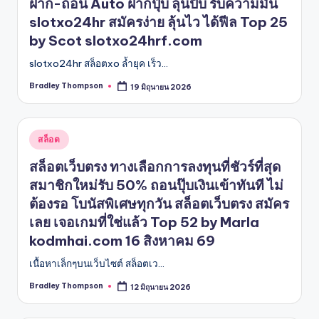
ฝาก-ถอน Auto ฝากปุ๊บ ลุ้นปั๊บ รับความมัน
slotxo24hr สมัครง่าย ลุ้นไว ได้ฟีล Top 25
by Scot slotxo24hrf.com
slotxo24hr สล็อตxo ล้ำยุค เร็ว…
Bradley Thompson
19 มิถุนายน 2026
Posted
by
Posted
สล็อต
in
สล็อตเว็บตรง ทางเลือกการลงทุนที่ชัวร์ที่สุด
สมาชิกใหม่รับ 50% ถอนปุ๊บเงินเข้าทันที ไม่
ต้องรอ โบนัสพิเศษทุกวัน สล็อตเว็บตรง สมัคร
เลย เจอเกมที่ใช่แล้ว Top 52 by Marla
kodmhai.com 16 สิงหาคม 69
เนื้อหาเล็กๆบนเว็บไซต์ สล็อตเว…
Bradley Thompson
12 มิถุนายน 2026
Posted
by