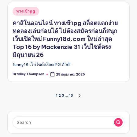
Posted
ทางเข้าpg
in
คาสิโนออนไลน์ ทางเข้าpg สล็อตแตกง่าย
ทดลองเล่นก่อนได้ ไม่ต้องสมัครก่อนก็สนุก
เว็บเปิดใหม่ Funny18d.com ใหม่ล่าสุด
Top 16 by Mackenzie 31 เว็บไซต์ตรง
มิถุนายน 26
funny18 เว็บไซต์สล็อต PG ตัวตึ…
Bradley Thompson
28 พฤษภาคม 2026
Posted
by
Posts
1
2
3
…
13
NEXT
PAGE
pagination