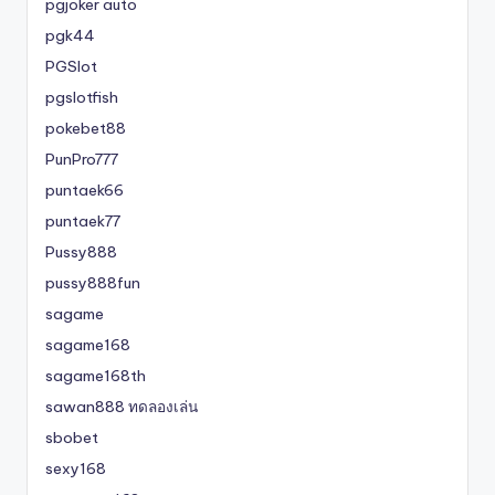
pgjoker auto
pgk44
PGSlot
pgslotfish
pokebet88
PunPro777
puntaek66
puntaek77
Pussy888
pussy888fun
sagame
sagame168
sagame168th
sawan888 ทดลองเล่น
sbobet
sexy168