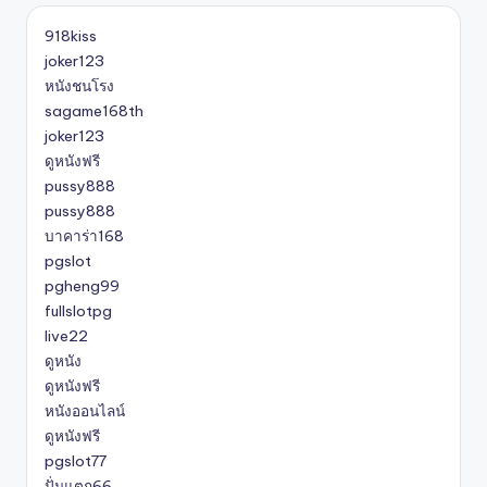
918kiss
joker123
หนังชนโรง
sagame168th
joker123
ดูหนังฟรี
pussy888
pussy888
บาคาร่า168
pgslot
pgheng99
fullslotpg
live22
ดูหนัง
ดูหนังฟรี
หนังออนไลน์
ดูหนังฟรี
pgslot77
ปั่นแตก66