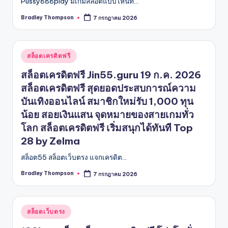
Pussy888play มีเกมสล็อตแบบไหนท…
Bradley Thompson
7 กรกฎาคม 2026
Posted
by
Posted
สล็อตเครดิตฟรี
in
สล็อตเครดิตฟรี Jin55.guru 19 ก.ค. 2026
สล็อตเครดิตฟรี สุดยอดประสบการณ์ความ
บันเทิงออนไลน์ สมาชิกใหม่รับ 1,000 ทุน
น้อย สอยเงินแสน จุดหมายของสายเกมทั่ว
โลก สล็อตเครดิตฟรี เริ่มสนุกได้ทันที Top
28 by Zelma
สล็อต55 สล็อตเว็บตรง แจกเครดิต…
Bradley Thompson
7 กรกฎาคม 2026
Posted
by
Posted
สล็อตเว็บตรง
in