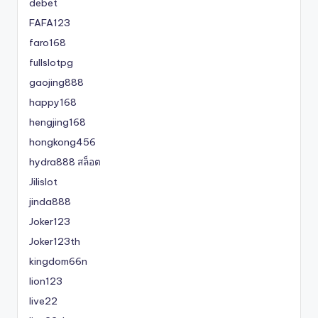
debet
FAFA123
faro168
fullslotpg
gaojing888
happy168
hengjing168
hongkong456
hydra888 สล็อต
Jilislot
jinda888
Joker123
Joker123th
kingdom66n
lion123
live22