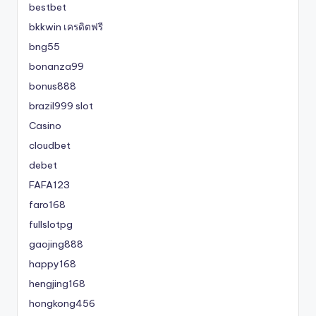
bestbet
bkkwin เครดิตฟรี
bng55
bonanza99
bonus888
brazil999 slot
Casino
cloudbet
debet
FAFA123
faro168
fullslotpg
gaojing888
happy168
hengjing168
hongkong456