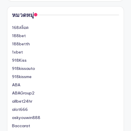
หมวดหมู่
168สล็อต
188bet
188betth
1xbet
918Kiss
918kissauto
918kissme
ABA
ABAGroup2
allbet24hr
alot666
askyouwin888
Baccarat