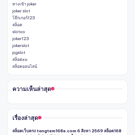
ทางเข้า joker
joker slot
โจ๊กเกอร์123
สล็อต
slotxo
joker123
jokerslot
pgslot
สล็อตxo
สล็อตออนไลน์
ความเห็นล่าสุด
เรื่องล่าสุด
สล็อตเว็บตรง tangtem168e.com 6 สิงหา 2569 สล็อต168