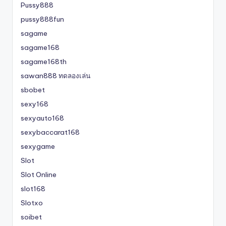
Pussy888
pussy888fun
sagame
sagame168
sagame168th
sawan888 ทดลองเล่น
sbobet
sexy168
sexyauto168
sexybaccarat168
sexygame
Slot
Slot Online
slot168
Slotxo
soibet