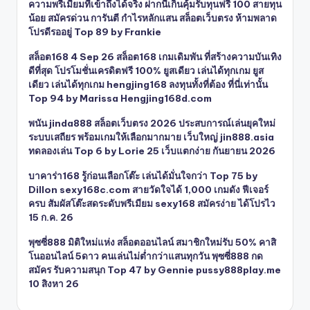
ความพรีเมียมที่เข้าถึงได้จริง ฝากนี้เกินคุ้มรับทุนฟรี 100 สายทุน
น้อย สมัครด่วน การันตี กำไรหลักแสน สล็อตเว็บตรง ห้ามพลาด
โปรดีรออยู่ Top 89 by Frankie
สล็อต168 4 Sep 26 สล็อต168 เกมเดิมพัน ที่สร้างความบันเทิง
ดีที่สุด โปรโมชั่นเครดิตฟรี 100% ยูสเดียว เล่นได้ทุกเกม ยูส
เดียว เล่นได้ทุกเกม hengjing168 ลงทุนทั้งที่ต้อง ที่นี่เท่านั้น
Top 94 by Marissa Hengjing168d.com
พนัน jinda888 สล็อตเว็บตรง 2026 ประสบการณ์เล่นยุคใหม่
ระบบเสถียร พร้อมเกมให้เลือกมากมาย เว็บใหญ่ jin888.asia
ทดลองเล่น Top 6 by Lorie 25 เว็บแตกง่าย กันยายน 2026
บาคาร่า168 รู้ก่อนเลือกโต๊ะ เล่นได้มั่นใจกว่า Top 75 by
Dillon sexy168c.com สายวัดใจได้ 1,000 เกมดัง ฟีเจอร์
ครบ สัมผัสโต๊ะสดระดับพรีเมียม sexy168 สมัครง่าย ได้โปรไว
15 ก.ค. 26
พุซซี่888 มิติใหม่แห่ง สล็อตออนไลน์ สมาชิกใหม่รับ 50% คาสิ
โนออนไลน์ 5ดาว คนเล่นไม่ต่ำกว่าแสนทุกวัน พุซซี่888 กด
สมัคร รับความสนุก Top 47 by Gennie pussy888play.me
10 สิงหา 26