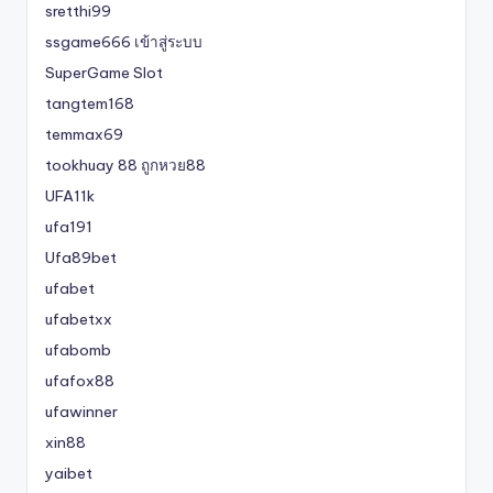
sretthi99
ssgame666 เข้าสู่ระบบ
SuperGame Slot
tangtem168
temmax69
tookhuay 88 ถูกหวย88
UFA11k
ufa191
Ufa89bet
ufabet
ufabetxx
ufabomb
ufafox88
ufawinner
xin88
yaibet