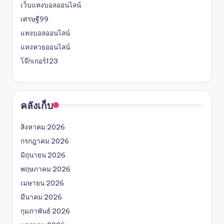
เว็บแทงบอลออนไลน์
เศรษฐี99
แทงบอลออนไลน์
แทงหวยออนไลน์
โจ๊กเกอร์123
คลังเก็บ
สิงหาคม 2026
กรกฎาคม 2026
มิถุนายน 2026
พฤษภาคม 2026
เมษายน 2026
มีนาคม 2026
กุมภาพันธ์ 2026