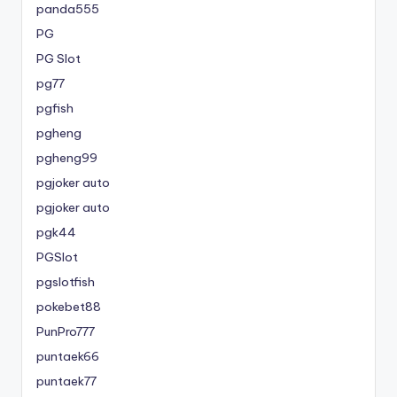
panda555
PG
PG Slot
pg77
pgfish
pgheng
pgheng99
pgjoker auto
pgjoker auto
pgk44
PGSlot
pgslotfish
pokebet88
PunPro777
puntaek66
puntaek77