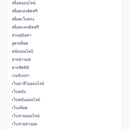
สล็อตออนไลน์
สล็อตเครดิตฟรี
สล็อตเว็บตรง
สล็อตเเครดิตฟรี
สวนสุนันทา
สูตรสล็อต
หนังออนไลน์
หวยฮานอย
หวยฮิต88
เกมยิงปลา
เว็บคาสิโนออนไลน์
เว็บพนัน
เว็บพนันออนไลน์
เว็บสล็อต
เว็บหวยออนไลน์
เว็บหวยฮานอย