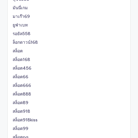
มันนี่เกม
มาเก๊า69
ยูฟ่าเบท
รอยัล558
ล็อกดาวน์168
สล็อต
สล็อต168
สล็อต456
สล็อต66
สล็อต666
สล็อต888
สล็อต89
สล็อต918
สล็อต918kiss
สล็อต99
สล็อตpg