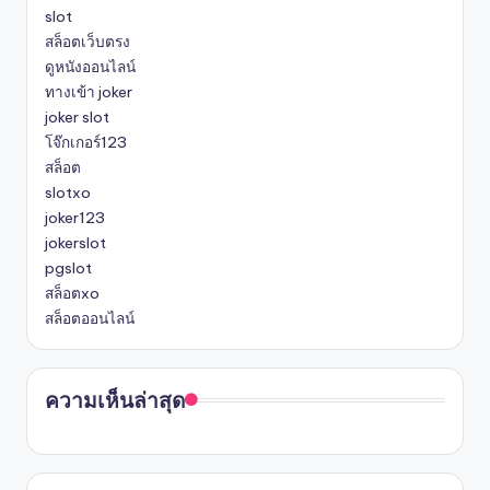
slot
สล็อตเว็บตรง
ดูหนังออนไลน์
ทางเข้า joker
joker slot
โจ๊กเกอร์123
สล็อต
slotxo
joker123
jokerslot
pgslot
สล็อตxo
สล็อตออนไลน์
ความเห็นล่าสุด