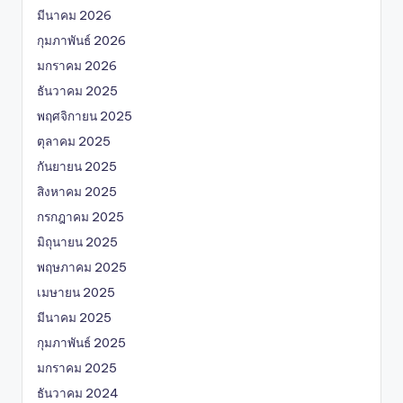
มีนาคม 2026
กุมภาพันธ์ 2026
มกราคม 2026
ธันวาคม 2025
พฤศจิกายน 2025
ตุลาคม 2025
กันยายน 2025
สิงหาคม 2025
กรกฎาคม 2025
มิถุนายน 2025
พฤษภาคม 2025
เมษายน 2025
มีนาคม 2025
กุมภาพันธ์ 2025
มกราคม 2025
ธันวาคม 2024