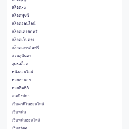
สล็อตxo
สล็อตพุซซี่
สล็อตออนไลน์
สล็อตเครดิตฟรี
สล็อตเว็บตรง
สล็อตเเครดิตฟรี
สวนสุนันทา
สูตรสล็อต
หนังออนไลน์
หวยฮานอย
หวยฮิต88
เกมยิงปลา
เว็บคาสิโนออนไลน์
เว็บพนัน
เว็บพนันออนไลน์
เว็บสล็อต