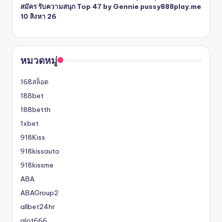
สมัคร รับความสนุก Top 47 by Gennie pussy888play.me
10 สิงหา 26
หมวดหมู่
168สล็อต
188bet
188betth
1xbet
918Kiss
918kissauto
918kissme
ABA
ABAGroup2
allbet24hr
alot666