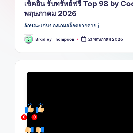
เช็คอิน รับทรัพย์ฟรี Top 98 by 
พฤษภาคม 2026
ลักษณะเด่นของเกมสล็อตจากค่าย j…
Bradley Thompson
21 พฤษภาคม 2026
Posted
by
0
0