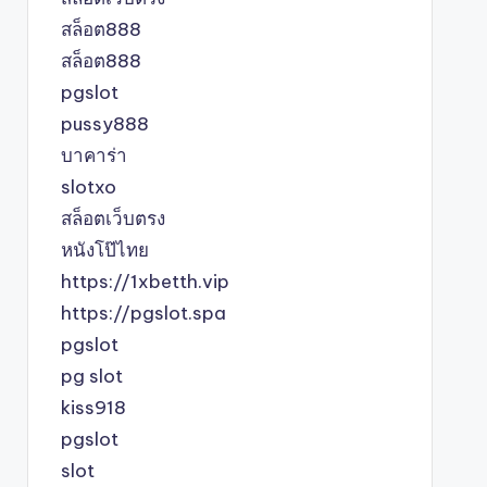
สล็อต888
สล็อต888
pgslot
pussy888
บาคาร่า
slotxo
สล็อตเว็บตรง
หนังโป๊ไทย
https://1xbetth.vip
https://pgslot.spa
pgslot
pg slot
kiss918
pgslot
slot