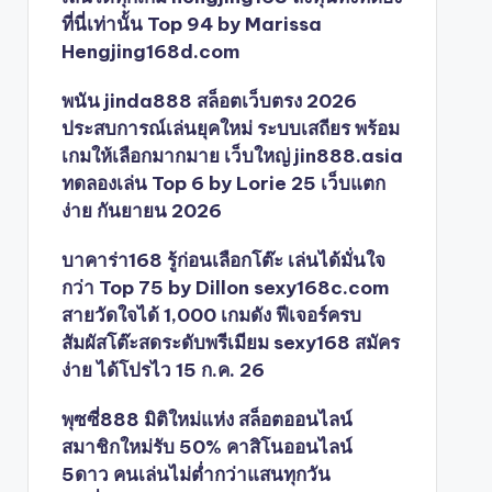
ที่นี่เท่านั้น Top 94 by Marissa
Hengjing168d.com
พนัน jinda888 สล็อตเว็บตรง 2026
ประสบการณ์เล่นยุคใหม่ ระบบเสถียร พร้อม
เกมให้เลือกมากมาย เว็บใหญ่ jin888.asia
ทดลองเล่น Top 6 by Lorie 25 เว็บแตก
ง่าย กันยายน 2026
บาคาร่า168 รู้ก่อนเลือกโต๊ะ เล่นได้มั่นใจ
กว่า Top 75 by Dillon sexy168c.com
สายวัดใจได้ 1,000 เกมดัง ฟีเจอร์ครบ
สัมผัสโต๊ะสดระดับพรีเมียม sexy168 สมัคร
ง่าย ได้โปรไว 15 ก.ค. 26
พุซซี่888 มิติใหม่แห่ง สล็อตออนไลน์
สมาชิกใหม่รับ 50% คาสิโนออนไลน์
5ดาว คนเล่นไม่ต่ำกว่าแสนทุกวัน