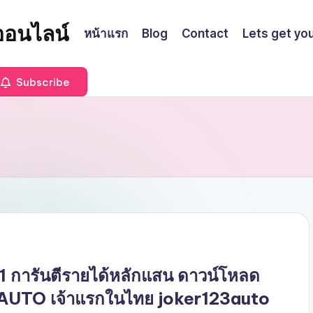
ออนไลน์
หน้าแรก
Blog
Contact
Lets get you
Subscribe
 การันตีรายได้หลักแสน ดาวน์โหลด
AUTO เจ้าแรกในไทย joker123auto