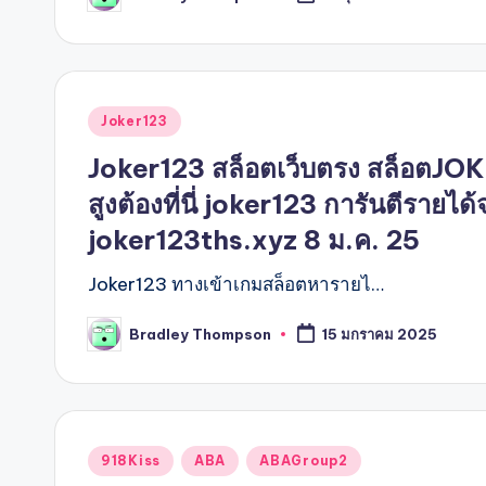
Posted
by
Posted
Joker123
in
Joker123 สล็อตเว็บตรง สล็อตJO
สูงต้องที่นี่ joker123 การันตีรายไ
joker123ths.xyz 8 ม.ค. 25
Joker123 ทางเข้าเกมสล็อตหารายไ…
Bradley Thompson
15 มกราคม 2025
Posted
by
Posted
918Kiss
ABA
ABAGroup2