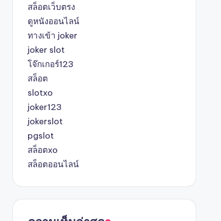
สล็อตเว็บตรง
ดูหนังออนไลน์
ทางเข้า joker
joker slot
โจ๊กเกอร์123
สล็อต
slotxo
joker123
jokerslot
pgslot
สล็อตxo
สล็อตออนไลน์