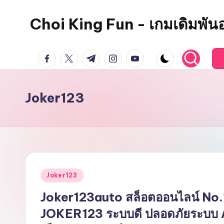
Choi King Fun - เกมเดิมพัน
Skip
to
content
facebook.com
twitter.com
t.me
instagram.com
youtube.com
Joker123
Posted
Joker123
in
Joker123auto สล็อตออนไลน์ No.1
JOKER123 ระบบดี ปลอดภัยระบบ 