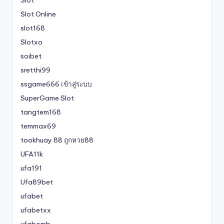
Slot Online
slot168
Slotxo
soibet
sretthi99
ssgame666 เข้าสู่ระบบ
SuperGame Slot
tangtem168
temmax69
tookhuay 88 ถูกหวย88
UFA11k
ufa191
Ufa89bet
ufabet
ufabetxx
ufabomb