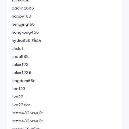
gaojing888
happy168
hengjing168
hongkong456
hydra888 สล็อต
Jilislot
jinda888
Joker123
Joker123th
kingdom66n
lion123
live22
live22slot
lotto432 ทางเข้า
lotto432 ทางเข้า
macau69 สมัคร