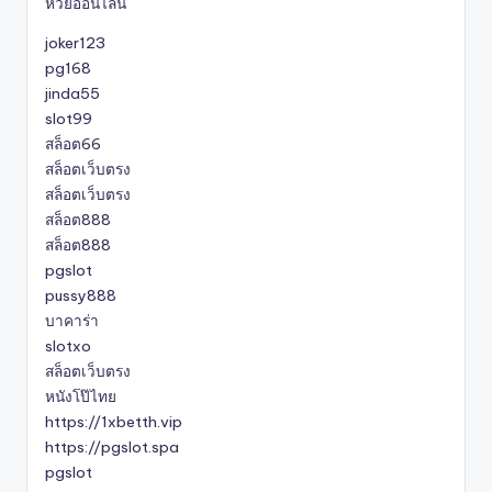
หวยออนไลน์
joker123
pg168
jinda55
slot99
สล็อต66
สล็อตเว็บตรง
สล็อตเว็บตรง
สล็อต888
สล็อต888
pgslot
pussy888
บาคาร่า
slotxo
สล็อตเว็บตรง
หนังโป๊ไทย
https://1xbetth.vip
https://pgslot.spa
pgslot