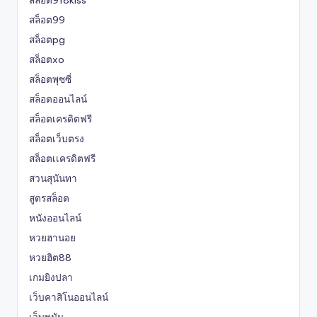
สล็อต99
สล็อตpg
สล็อตxo
สล็อตพุซซี่
สล็อตออนไลน์
สล็อตเครดิตฟรี
สล็อตเว็บตรง
สล็อตเเครดิตฟรี
สวนสุนันทา
สูตรสล็อต
หนังออนไลน์
หวยฮานอย
หวยฮิต88
เกมยิงปลา
เว็บคาสิโนออนไลน์
เว็บพนัน