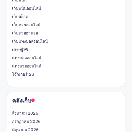
เว็บพนันออนไลน์
เว็บสล็อต
เว็บหวยออนไลน์
เว็บหวยฮานอย
เว็บแทงบอลออนไลน์
เศรษฐี99
แทงบอลออนไลน์
แทงหวยออนไลน์
โจ๊กเกอร์123
คลังเก็บ
สิงหาคม 2026
กรกฎาคม 2026
มิถุนายน 2026