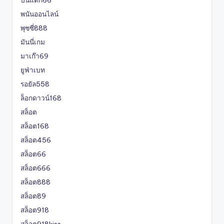
พนันออนไลน์
พุซซี่888
มันนี่เกม
มาเก๊า69
ยูฟ่าเบท
รอยัล558
ล็อกดาวน์168
สล็อต
สล็อต168
สล็อต456
สล็อต66
สล็อต666
สล็อต888
สล็อต89
สล็อต918
สล็อต918kiss