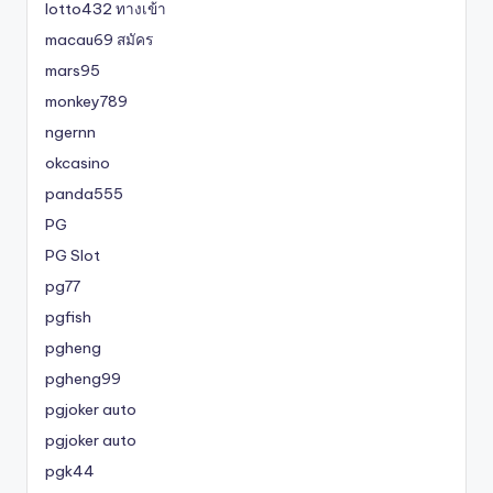
lotto432 ทางเข้า
macau69 สมัคร
mars95
monkey789
ngernn
okcasino
panda555
PG
PG Slot
pg77
pgfish
pgheng
pgheng99
pgjoker auto
pgjoker auto
pgk44