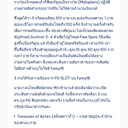
รางวัลแจ็กพอตแล้วก็ฟีพบร์คูณเงินรางวัล (Multipliers) ปฏิบัติ
งานตามสัดส่วนรอบการสปิน ไม่ใช่ตามจำนวนเงินเบท!
ซึ่งพูดได้ว่า ถ้าเกิดคุณมีทุน 100 บาท และคุณปรับเบทตาละ 1 บาท
คุณจะมีโอกาสกดสปินลุ้นโชคถึง 100 ครั้ง! ยิ่งจำนวนครั้งสำหรับ
เพื่อการกดสปินเยอะขึ้น ช่องทางที่คุณจะไปแจ็กพอเพียงตแตกพบ
สัญลักษณ์ Scatter 3-4 ตัวเพื่อไปสู่โหมด Free Spins ก็ยิ่งเพิ่ม
สูงขึ้นเป็นทวีคูณ แล้วก็เมื่อเข้าสู่โหมดฟรีสปินแล้ว ค่าย PG เขา
ขึ้นชื่อลือชาเรื่องตัวคูณดุอยู่แล้วจ้ะ คูณ 10 คูณ 50 คูณ 100 จาก
เบท 1 บาท ก็สามารถเปลี่ยนร่างเป็นเงินพันเงินหมื่นได้อย่าง
ง่ายดายในพริบตา นี่แหละค่ะคือความคุ้มราคาของการเดิมพัน
ไม่มีอย่างต่ำบนเว็บไซต์ funny18
3 เกมได้รับความนิยมจาก PG SLOT บน funny18
มาค่ะ! คนไหนที่สมัครสมาชิกเข้ามาแล้วยังเลือกผิดว่าจะเปิด
ประเดิมความมั่งคั่งด้วยเกมไหนดี วันนี้พวกเราคัดเลือก 3 เกม
ตระกูล PG ที่แตกหนัก แตกจริง รวมทั้งกำลังเป็นกระแสไวรัลใน
กรุ๊ปนักปั่นมาฝากกันค่ะ
1. Treasures of Aztec (สล็อตสาวถ้ำ) – เกมสามัญประจำบ้าน
ของคนจะรวย