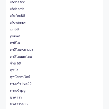
ufabetxx
ufabomb
ufafox88
ufawinner
xin88
yaibet
คาสิโน
คาสิโนครบวงจร
คาสิโนออนไลน์
จ๊วด 69
ดูหนัง
ดูหนังออนไลน์
ทางเข้า live22
ทางเข้าpg
บาคาร่า
บาคาร่า168