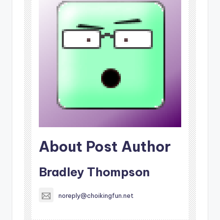
About Post Author
Bradley Thompson
noreply@choikingfun.net