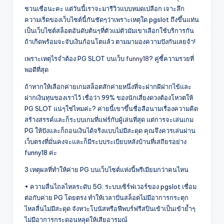
ชวนเชื่อนะคะ แต่วันนี้เราจะมารีวิวแบบหมดเปลือก เจาะลึก
ความเริ่ดของเว็บไซต์นี้กันชัดๆว่าเพราะเหตุใด pgslot ถึงขึ้นแท่น
เป็นเว็บไซต์สล็อตอันดับต้นๆที่ตัวแม่ตัวมัมเขาเลือกใช้บริการกัน
ถ้าเกิดพร้อมจะจับเงินก้อนโตแล้ว ตามมามองความปังกันเลยจ้า!
เพราะเหตุไรจำต้อง PG SLOT บนเว็บ
funny18
? คู่ซี้ความรวยที่
พอดีที่สุด
ถ้าหากให้เลือกค่ายเกมสล็อตสักค่ายหนึ่งที่จะฝากผีฝากไข้และ
ฝากเงินทุนของเราไว้ เชื่อว่า 99% ของนักเสี่ยงดวงต้องโหวตให้
PG SLOT แน่ๆใช่ไหมค่ะ? ค่ายนี้เขาขึ้นชื่อลือนามเรื่องความคิด
สร้างสรรค์และก็ระบบเกมที่แฟร์กับผู้เล่นที่สุด แต่การจะเล่นเกม
PG ให้ปังและก็ถอนเงินได้จริงแบบไม่มีสะดุด คุณจึงควรเล่นผ่าน
เว็บตรงที่มั่นคงจะและก็มีระบบระเบียบหลังบ้านที่เสถียรอย่าง
funny18 ค่ะ
3 เหตุผลที่ทำให้ค่าย PG บนเว็บไซต์แห่งนี้พรีเมียมกว่าคนไหน
• ความลื่นไถลไหลระดับ 5G: ระบบเซิร์ฟเวอร์ของ pgslot เชื่อม
ต่อกับค่าย PG โดยตรง ทำให้เวลาปั่นสล็อตไม่มีอาการกระตุก
ไหลลื่นไม่มีสะดุด จังหวะโบนัสหรือฟีพบร์ฟรีสปินเข้าเป็นเข้าย้ำๆ
ไม่มีอาการกระดอนหลุดให้เสียอารมณ์