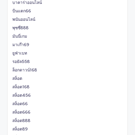
บาคาร่าออนไลน์
ปั่นแตก66
พนันออนไลน์
พุซซี่888
มันนี่เกม
มาเก๊า69
ยูฟ่าเบท
รอยัล558
ล็อกดาวน์168
สล็อต
สล็อต168
สล็อต456
สล็อต66
สล็อต666
สล็อต888
สล็อต89