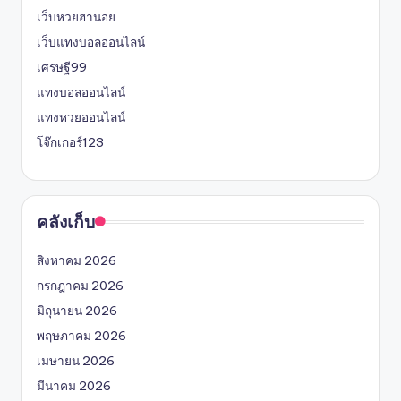
เว็บหวยฮานอย
เว็บแทงบอลออนไลน์
เศรษฐี99
แทงบอลออนไลน์
แทงหวยออนไลน์
โจ๊กเกอร์123
คลังเก็บ
สิงหาคม 2026
กรกฎาคม 2026
มิถุนายน 2026
พฤษภาคม 2026
เมษายน 2026
มีนาคม 2026