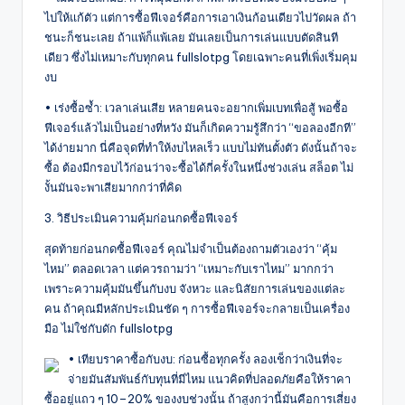
ไปให้แก้ตัว แต่การซื้อฟีเจอร์คือการเอาเงินก้อนเดียวไปวัดผล ถ้า
ชนะก็ชนะเลย ถ้าแพ้ก็แพ้เลย มันเลยเป็นการเล่นแบบตัดสินที
เดียว ซึ่งไม่เหมาะกับทุกคน fullslotpg โดยเฉพาะคนที่เพิ่งเริ่มคุม
งบ
• เร่งซื้อซ้ำ: เวลาเล่นเสีย หลายคนจะอยากเพิ่มเบทเพื่อสู้ พอซื้อ
ฟีเจอร์แล้วไม่เป็นอย่างที่หวัง มันก็เกิดความรู้สึกว่า “ขอลองอีกที”
ได้ง่ายมาก นี่คือจุดที่ทำให้งบไหลเร็ว แบบไม่ทันตั้งตัว ดังนั้นถ้าจะ
ซื้อ ต้องมีกรอบไว้ก่อนว่าจะซื้อได้กี่ครั้งในหนึ่งช่วงเล่น สล็อต ไม่
งั้นมันจะพาเสียมากกว่าที่คิด
3. วิธีประเมินความคุ้มก่อนกดซื้อฟีเจอร์
สุดท้ายก่อนกดซื้อฟีเจอร์ คุณไม่จำเป็นต้องถามตัวเองว่า “คุ้ม
ไหม” ตลอดเวลา แต่ควรถามว่า “เหมาะกับเราไหม” มากกว่า
เพราะความคุ้มมันขึ้นกับงบ จังหวะ และนิสัยการเล่นของแต่ละ
คน ถ้าคุณมีหลักประเมินชัด ๆ การซื้อฟีเจอร์จะกลายเป็นเครื่อง
มือ ไม่ใช่กับดัก fullslotpg
• เทียบราคาซื้อกับงบ: ก่อนซื้อทุกครั้ง ลองเช็กว่าเงินที่จะ
จ่ายมันสัมพันธ์กับทุนที่มีไหม แนวคิดที่ปลอดภัยคือให้ราคา
ซื้ออยู่แถว ๆ 10–20% ของงบช่วงนั้น ถ้าสูงกว่านี้มันคือการเสี่ยง