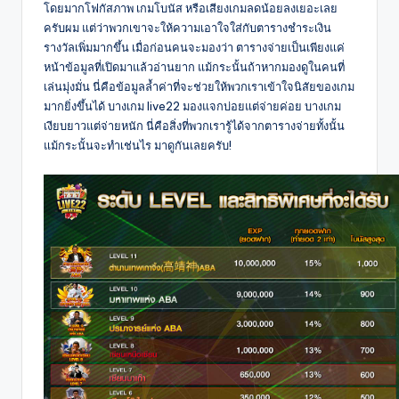
โดยมากโฟกัสภาพ เกมโบนัส หรือเสียงเกมลดน้อยลงเยอะเลย
ครับผม แต่ว่าพวกเขาจะให้ความเอาใจใส่กับตารางชำระเงิน
รางวัลเพิ่มมากขึ้น เมื่อก่อนคนจะมองว่า ตารางจ่ายเป็นเพียงแค่
หน้าข้อมูลที่เปิดมาแล้วอ่านยาก แม้กระนั้นถ้าหากมองดูในคนที่
เล่นมุ่งมั่น นี่คือข้อมูลล้ำค่าที่จะช่วยให้พวกเราเข้าใจนิสัยของเกม
มากยิ่งขึ้นได้ บางเกม live22 มองแจกบ่อยแต่จ่ายค่อย บางเกม
เงียบยาวแต่จ่ายหนัก นี่คือสิ่งที่พวกเรารู้ได้จากตารางจ่ายทั้งนั้น
แม้กระนั้นจะทำเช่นไร มาดูกันเลยครับ!