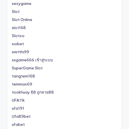
sexygame
Slot
Slot Online
slot168
Slotxo
soibet
sretthi99
ssgame666 เข้าสู่ระบบ
SuperGame Slot
tangtem168
temmax69
tookhuay 88 ถูกหวย88
UFA11k
ufa191
Ufa89bet
ufabet