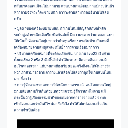
กลับมาตลอดแม้จะไม่มากมาย ส่วนบางเกมเงียบมากแม้กระนั้นถ้า
หากตามจังหวะก็จะจ่ายหนัก ตารางจ่ายสามารถอธิบายได้เลย
ครับ
• มูลค่าของเครื่องหมายหลัก: ถ้าเกมไหนมีสัญลักลักษณ์หลัก
ระดับสูงจ่ายหนักเมื่อเรียงติดกันล่ะก็ มีความหมายว่าเกมออกแบบ
ให้เน้นย้ำจังหวะใหญ่มากกว่าคืนทุนเรื่อยๆตรงกันข้ามกับเกมที่
เครื่องหมายจ่ายสมดุลที่จะเน้นย้ำการจ่ายเรื่อยมากกว่า
• ปริมาณเครื่องหมายที่จะต้องเรียงกัน: บางเกม live22 เริ่มจ่าย
ตั้งแต่เรียง 2 หรือ 3 ตัวขึ้นไป ทำให้พวกเรามีความคิดว่าเกมมี
อะไรตลอดเวลา แต่บางเกมต้องเรียงเยอะจริงถึงจะได้เงินรางวัล
พวกเราสามารถอ่านตารางแล้วเลือกได้เลยว่าถูกใจเกมแบบไหน
มากยิ่งกว่า
• การรู้จังหวะช่วยลดการวินิจฉัยจากอารมณ์: คนโดยส่วนใหญ่
มักเปลี่ยนเกมเร็วเกินด้วยเหตุว่ามีความรู้สึกว่าเกมไม่จ่าย แม้
กระนั้นถ้ารู้เรื่องธรรมชาติของเกมจากตารางจ่ายแล้ว จะพอ
เข้าใจเกมเลยว่ามันดีไซน์มายังยังไง ทำให้ไม่แปลงเกมเร็วเกิน
ความจำเป็นด้วย