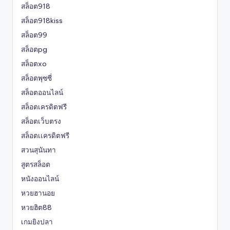
สล็อต918
สล็อต918kiss
สล็อต99
สล็อตpg
สล็อตxo
สล็อตพุซซี่
สล็อตออนไลน์
สล็อตเครดิตฟรี
สล็อตเว็บตรง
สล็อตเเครดิตฟรี
สวนสุนันทา
สูตรสล็อต
หนังออนไลน์
หวยฮานอย
หวยฮิต88
เกมยิงปลา