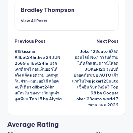
Bradley Thompson
View All Posts
Post
Previous Post
Next Post
918kissme
Joker123auto สล็อต
navigation
Allbet24hr.live 24 JUN
ออนไลน์ No.1 การันตีราย
2569 allbet24hr แจก
ได้หลักแสน ดาวน์โหลด
เครดิตฟรี ถอนเงินออกได้
JOKER123 ระบบดี
จริง แจ็คพอตรวม แตกทุก
ปลอดภัยระบบ AUTO เจ้า
วัน ฝาก-ถอน ออโต้ สล็อต
แรกในไทย joker123auto
จบที่เดียว allbet24hr
เช็คอิน รับทรัพย์ฟรี Top
สมัครรับ ของรางวัล มูลค่า
98 by Cooper
สูงเพียบ Top 15 by Alycia
joker123auto.world 7
พฤษภาคม 2026
Average Rating