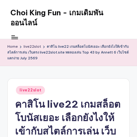
Choi King Fun - เกมเดิมพัน
Skip
to
ออนไลน์
content
Home
live22slot
คาสิโน live22 เกมสล็อตโบนัสเยอะ เลือกยังไงให้เข้ากับ
สไตล์การเล่น เว็บตรง live22slot.site ทดลองเล่น Top 43 by Annett 6 เว็บไซต์
แตกง่าย July 2569
Posted
live22slot
in
คาสิโน live22 เกมสล็อต
โบนัสเยอะ เลือกยังไงให้
เข้ากับสไตล์การเล่น เว็บ