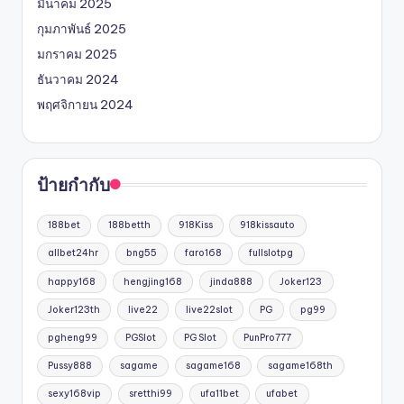
มีนาคม 2025
กุมภาพันธ์ 2025
มกราคม 2025
ธันวาคม 2024
พฤศจิกายน 2024
ป้ายกำกับ
188bet
188betth
918Kiss
918kissauto
allbet24hr
bng55
faro168
fullslotpg
happy168
hengjing168
jinda888
Joker123
Joker123th
live22
live22slot
PG
pg99
pgheng99
PGSlot
PG Slot
PunPro777
Pussy888
sagame
sagame168
sagame168th
sexy168vip
sretthi99
ufa11bet
ufabet