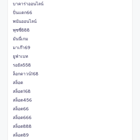
บาคาร่าออนไลน์
ปั่นแตก66
พนันออนไลน์
พุซซี่888
มันนี่เกม
มาเก๊า69
ยูฟ่าเบท
รอยัล558
ล็อกดาวน์168
สล็อต
สล็อต168
สล็อต456
สล็อต66
สล็อต666
สล็อต888
สล็อต89