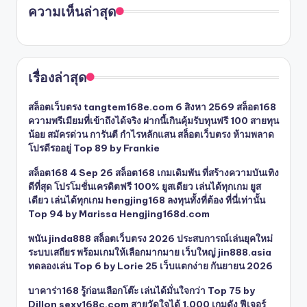
ความเห็นล่าสุด
เรื่องล่าสุด
สล็อตเว็บตรง tangtem168e.com 6 สิงหา 2569 สล็อต168
ความพรีเมียมที่เข้าถึงได้จริง ฝากนี้เกินคุ้มรับทุนฟรี 100 สายทุน
น้อย สมัครด่วน การันตี กำไรหลักแสน สล็อตเว็บตรง ห้ามพลาด
โปรดีรออยู่ Top 89 by Frankie
สล็อต168 4 Sep 26 สล็อต168 เกมเดิมพัน ที่สร้างความบันเทิง
ดีที่สุด โปรโมชั่นเครดิตฟรี 100% ยูสเดียว เล่นได้ทุกเกม ยูส
เดียว เล่นได้ทุกเกม hengjing168 ลงทุนทั้งที่ต้อง ที่นี่เท่านั้น
Top 94 by Marissa Hengjing168d.com
พนัน jinda888 สล็อตเว็บตรง 2026 ประสบการณ์เล่นยุคใหม่
ระบบเสถียร พร้อมเกมให้เลือกมากมาย เว็บใหญ่ jin888.asia
ทดลองเล่น Top 6 by Lorie 25 เว็บแตกง่าย กันยายน 2026
บาคาร่า168 รู้ก่อนเลือกโต๊ะ เล่นได้มั่นใจกว่า Top 75 by
Dillon sexy168c.com สายวัดใจได้ 1,000 เกมดัง ฟีเจอร์