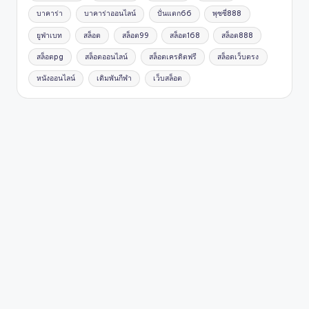
บาคาร่า
บาคาร่าออนไลน์
ปั่นแตก66
พุซซี่888
ยูฟ่าเบท
สล็อต
สล็อต99
สล็อต168
สล็อต888
สล็อตpg
สล็อตออนไลน์
สล็อตเครดิตฟรี
สล็อตเว็บตรง
หนังออนไลน์
เดิมพันกีฬา
เว็บสล็อต