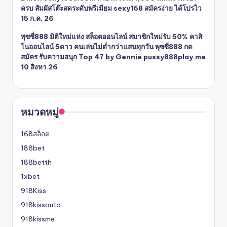
ครบ สัมผัสโต๊ะสดระดับพรีเมียม sexy168 สมัครง่าย ได้โปรไว
15 ก.ค. 26
พุซซี่888 มิติใหม่แห่ง สล็อตออนไลน์ สมาชิกใหม่รับ 50% คาสิ
โนออนไลน์ 5ดาว คนเล่นไม่ต่ำกว่าแสนทุกวัน พุซซี่888 กด
สมัคร รับความสนุก Top 47 by Gennie pussy888play.me
10 สิงหา 26
หมวดหมู่
168สล็อต
188bet
188betth
1xbet
918Kiss
918kissauto
918kissme