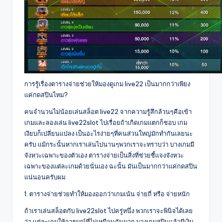
การรู้เรื่องตารางจ่ายช่วยให้มองดูเกม live22 เป็นมากกว่าเพียง
แค่กดสปินไหม?
คนจำนวนไม่น้อยเล่นสล็อต live22 จากความรู้สึกล้วนๆคือเข้า
เกมและลองเล่น live22slot ไปเรื่อยถ้าเกิดเกมแตกก็ชอบ เกม
เงียบก็เปลี่ยนแปลง เป็นอะไรง่ายๆที่คนส่วนใหญ่มักทำกันเลยนะ
ครับ แม้กระนั้นหากเราเล่นไปนานๆพวกเราจะทราบว่า บางเกมมี
จังหวะเฉพาะของตัวเอง ตารางจ่ายเป็นสิ่งที่ช่วยชี้แจงจังหวะ
เฉพาะของแต่ละเกมด้วยนั่นเอง ฉะนั้น มันเป็นมากกว่าแค่กดสปิน
แน่นอนครับผม
1. ตารางจ่ายช่วยทำให้มองออกว่าเกมเน้น จ่ายถี่ หรือ จ่ายหนัก
ถ้าเราเล่นสล็อตกับ live22slot ไปครู่หนึ่ง พวกเราจะพินิจได้เลย
ว่า แต่ละเกมให้อารมณ์ที่ไม่เหมือนกันมาก บางเกมสปินแล้วมีเงิน