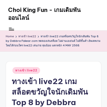
Choi King Fun - เกมเดิมพัน
Skip
to
ออนไลน์
content
Home
ทางเข้า live22
ทางเข้า live22 เกมสล็อตขวัญใจนักเดิมพัน Top 8
by Debbra Fakear.com ทดลองเล่นสล็อต ไม่ผ่านเอเย่นต์ ไม่มีขั้นต่ำ อัพเดทเกม
ใหม่ได้ก่อนใคร live22 เล่นง่าย ทุนน้อย แตกหนัก 4 MAY 2568
Posted
ทางเข้า live22
in
ทางเข้า live22 เกม
สล็อตขวัญใจนักเดิมพัน
Top 8 by Debbra