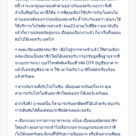
ทนี้ เราจะพาคุณมาลองทำตามอย่างกันเองครับ แน่ๆว่า สิ่งที่
จำเป็นที่สุดในเวลานี้ก็คือ การที่คุณเลือกใช้บริการกับเว็บตรงไม่
ผ่านเอเย่นต์ของเราก่อนนั่นแหละครับ ค้ำประกันเลยว่า คุณจะได้
ใช้บริการเว็บไซต์ผ่านทางเข้า live22 ผ่านเว็บที่มีความน่านับถือ
แล้วก็ความปลอดภัยสูงแน่ๆ เมื่อคุณเลือกเราแล้ว ก็มาเริ่มขั้นตอน
ต่อไปได้เลยครับ เลทโก!
• ลงทะเบียนสมัครสมาชิก: เมื่อไปสู่ปากทางเข้าแล้ว ให้ท่านเลือก
ลงทะเบียนเป็นสมาชิกใหม่ได้เลยขอรับ กรอกข้อมูลพื้นฐานจากที่
ระบบปรารถนา เบอร์โทรศัพท์เคลื่อนที่ รหัส OTP บัญชีธนาคาร
แล้วก็เลขบัญชีธนาคาร ใช้เวลาไม่เกิน 1 นาทีก็สมัครเรียบร้อย
แล้วครับผม
• ฝากเงินรวมทั้งรับโปรโมชั่น: เมื่อคุณฝากเงินครั้งแรก คุณ
สามารถรับโปรโมชั่นสมาชิกใหม่ของเราได้เลยจ้ะครับผม
ฝากเริ่มที่ 1 บาทแค่นั้น ก็สามารถรับเครดิตฟรีได้แล้วครับ สนุกกับ
การเดิมพันได้ตั้งแต่หนแรกที่สมัครเลยล่ะขอรับ
• เลือกเกมจากรายการอาหารเกม:
สล็อต
เมื่อคุณสมัครสมาชิก
ใหม่แล้ว คุณสามารถเข้าไปเลือกเกมจากเมนูเกมของพวกเราที่
เว็บได้เลยครับผม มีเกมที่ได้รับความนิยมมาก หรือค้นหาเกมที่คุณ