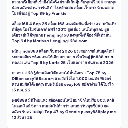
ความพรีเมียมที่เข้าถึงได้จริง ฝากนี้เกินคุ้มรับทุนฟรี 100 สายทุน
น้อย สมัครด่วน การันตี กำไรหลักแสน สล็อตเว็บตรง ห้ามพลาด
โปรดีรออยู่ Top 89 by Frankie
สล็อต168 4 Sep 26 สล็อต168 เกมเดิมพัน ที่สร้างความบันเทิง
ดีที่สุด โปรโมชั่นเครดิตฟรี 100% ยูสเดียว เล่นได้ทุกเกม ยูส
เดียว เล่นได้ทุกเกม hengjing168 ลงทุนทั้งที่ต้อง ที่นี่เท่านั้น
Top 94 by Marissa Hengjing168d.com
พนัน jinda888 สล็อตเว็บตรง 2026 ประสบการณ์เล่นยุคใหม่
ระบบเสถียร พร้อมเกมให้เลือกมากมาย เว็บใหญ่ jin888.asia
ทดลองเล่น Top 6 by Lorie 25 เว็บแตกง่าย กันยายน 2026
บาคาร่า168 รู้ก่อนเลือกโต๊ะ เล่นได้มั่นใจกว่า Top 75 by
Dillon sexy168c.com สายวัดใจได้ 1,000 เกมดัง ฟีเจอร์
ครบ สัมผัสโต๊ะสดระดับพรีเมียม sexy168 สมัครง่าย ได้โปรไว
15 ก.ค. 26
พุซซี่888 มิติใหม่แห่ง สล็อตออนไลน์ สมาชิกใหม่รับ 50% คาสิ
โนออนไลน์ 5ดาว คนเล่นไม่ต่ำกว่าแสนทุกวัน พุซซี่888 กด
สมัคร รับความสนุก Top 47 by Gennie pussy888play.me
10 สิงหา 26