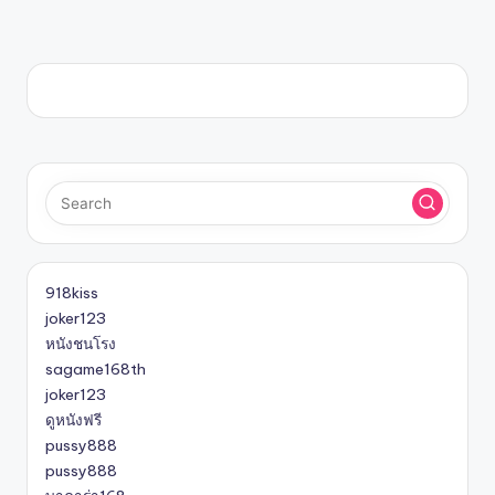
918kiss
joker123
หนังชนโรง
sagame168th
joker123
ดูหนังฟรี
pussy888
pussy888