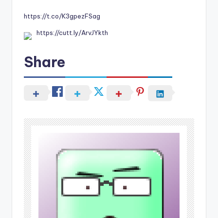
https://t.co/K3gpezFSag
https://cutt.ly/ArvJYkth
Share