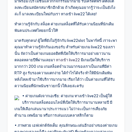
มาพร้อมโปรโมชั่นแล้วก็กิจกรรมมากมาย รับเครดิตฟรีได้ตั้งแต่
ลงทะเบียนสมัครสมาชิกอีกด้วย ถ้าเกิดคุณอยากรู้ว่าจะเป็นยังไง
ล่ะก็ มาลงทะเบียนใหม่กับเรา ทางเข้า live22 ได้เลย!
ทำความรู้จักกับ สล็อต ค่ายเกมสล็อตที่ได้รับความนิยมที่นักเดิม
พันคนประเทศไทยยกนิ้วให้!
มาครับทุกคน! ผู้ใดที่ยังไม่รู้จักกับ live22slot ในพาร์ทนี้ เราจะพา
คุณมาทำความรู้จักกันเองขอรับ สำหรับค่ายเกม live22 ของเรา
นั้น จัดว่าเป็นค่ายเกมยอดฮิตที่เปิดให้บริการมาอย่างยาวนาน
ตลอดหลายปีที่ผ่านเลยมา
ทางเข้า live22
มีเกมเปิดให้บริการ
มากกว่า 200 เกม เกมสล็อตจำนวนมากของเราเป็นเกมที่มีค่า
RTP สูง รับรองความแตกง่าย ได้กำไรได้จริง ทำให้มีนักเดิมพัน
หลั่งไหลเข้ามาใช้บริการมากมาย เรียกได้ว่า เป็นค่ายเกมที่ได้รับ
ความนิยมที่นักพนันชาวยกนิ้วให้เลยล่ะครับ
• ค่ายเกมดังจากเอเชีย: ค่ายเกม ทางเข้า live22 เป็นผู้ให้
บริการเกมสล็อตออนไลน์ที่เปิดให้บริการมานานหลายปี มี
เกมให้เลือกเล่นนานาประการแนว ไม่ว่าจะเป็นการเสี่ยงภัย
ตำนาน เทพนิยาย หรือการเล่นแบบคลาสสิกก็ตาม
• ภาพสวย เอฟเฟกต์จัดเต็ม: คุณลักษณะเด่นอีกอย่างของค่ายเกม
ของพวกเราเลยก็คือ กราฟิกระดับ HD ที่มาพร้อมความสวยงาม