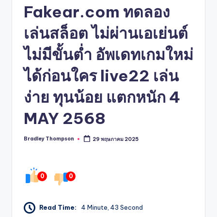
Fakear.com ทดลอง
เล่นสล็อต ไม่ผ่านเอเย่นต์
ไม่มีขั้นต่ำ อัพเดทเกมใหม่
ได้ก่อนใคร live22 เล่น
ง่าย ทุนน้อย แตกหนัก 4
MAY 2568
Bradley Thompson
29 พฤษภาคม 2025
Posted
by
0
0
Read Time:
4 Minute, 43 Second