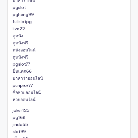
บาคาร่า168
pgslot
pgheng99
fullslotpg
live22
ดูหนัง
ดูหนังฟรี
หนังออนไลน์
ดูหนังฟรี
pgslot77
ปั่นแตก66
บาคาร่าออนไลน์
punpro777
ซื้อหวยออนไลน์
หวยออนไลน์
joker123
pg168
jinda55
slot99