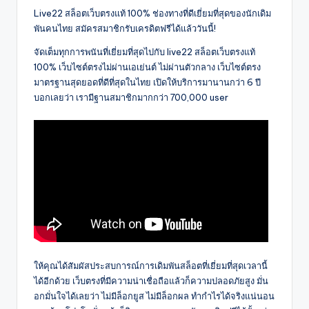
Live22 สล็อตเว็บตรงแท้ 100% ช่องทางที่ดีเยี่ยมที่สุดของนักเดิม
พันคนไทย สมัครสมาชิกรับเครดิตฟรีได้แล้ววันนี้!
จัดเต็มทุกการพนันที่เยี่ยมที่สุดไปกับ live22 สล็อตเว็บตรงแท้
100% เว็บไซต์ตรงไม่ผ่านเอเย่นต์ ไม่ผ่านตัวกลาง เว็บไซต์ตรง
มาตรฐานสุดยอดที่ดีที่สุดในไทย เปิดให้บริการมานานกว่า 6 ปี
บอกเลยว่า เรามีฐานสมาชิกมากกว่า 700,000 user
ให้คุณได้สัมผัสประสบการณ์การเดิมพันสล็อตที่เยี่ยมที่สุดเวลานี้
ได้อีกด้วย เว็บตรงที่มีความน่าเชื่อถือแล้วก็ความปลอดภัยสูง มั่น
อกมั่นใจได้เลยว่า ไม่มีล็อกยูส ไม่มีล็อกผล ทำกำไรได้จริงแน่นอน