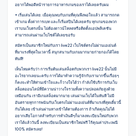
อยากได้พอดีหน้ารายการอาหารเกมของเราได้เลยครับผม
• เริ่มเล่นได้เลย: เมื่อคุณพบกับเกมที่คุณพึงพอใจแล้ว สามารถกด
เข้าเกม ตั้งค่าการเบท และก็เริ่มสปินได้เลยครับ ทุกเกมของพวก
เราบนเว็บตรงนั้น ไม่ต้องดาวน์โหลดหรือติดตั้งแอปพลิเคชัน
สามารถเล่นผ่านเว็บไซต์ได้เลยขอรับ
สมัครเป็นสมาชิกใหม่กับเรา live22 เว็บไซต์ตรงไม่ผ่านเอเย่นต์
ที่มาแรงที่สุดในเวลานี้ สนุกสนานกับเกมมากมายก่ายกองได้โดย
ทันที!
เห็นไหมครับว่า การเริ่มต้นเล่นสล็อตกับพวกเรา live22 นั้นไม่มี
อะไรยากเลยนะครับ การได้มาทำความรู้จักกับเรามากขึ้นเรื่อยๆ
ก็คงจะทำให้ท่านเข้าใจและก็วางใจได้ว่า กำลังใช้บริการกับเว็บ
สล็อตออนไลน์ที่มีความน่าวางใจรวมทั้งความปลอดภัยสูงด้วย
เหมือนกัน เรามีเกมสล็อตมากมาย เล่นผ่านเว็บได้ในทันที ไม่มี
อันตรายทุกการพนันกับเว็บตรงไม่ผ่านเอเย่นต์ที่มาแรงที่สุดเดี๋ยวนี้
กันได้เลย เข้าเล่นผ่านทางเข้าได้ตามต้องการ ถ้าเกิดคุณไม่ได้
อยากเสียโอกาสสำหรับการทำเงินดีๆก็มาลงทะเบียนใหม่กับพวก
เราได้แล้ววันนี้ ลงทะเบียนเป็นสมาชิกใหม่ฟรี ไร้คุณค่าประเพณี
100% สมัครเลย!