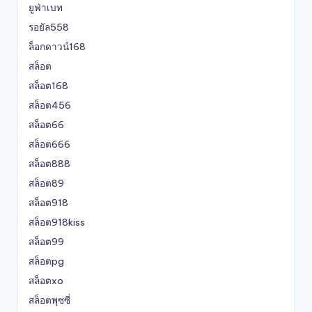
ยูฟ่าเบท
รอยัล558
ล็อกดาวน์168
สล็อต
สล็อต168
สล็อต456
สล็อต66
สล็อต666
สล็อต888
สล็อต89
สล็อต918
สล็อต918kiss
สล็อต99
สล็อตpg
สล็อตxo
สล็อตพุซซี่