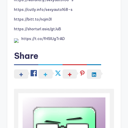
https://cutly.info/sexyauto168-s
https://bitt.to/ncjm3l
https://shorturl.asia/gtJuB
https://t.co/fHSlUgTrAD
Share