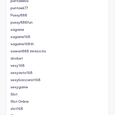
puntaek66
puntaek77
Pussy888
pussy888fun
sagame
sagame168
sagame168th
sawan888 ทดลองเล่น
sbobet
sexy168
sexyauto168
sexybaccarat168
sexygame
Slot
Slot Online
slot168