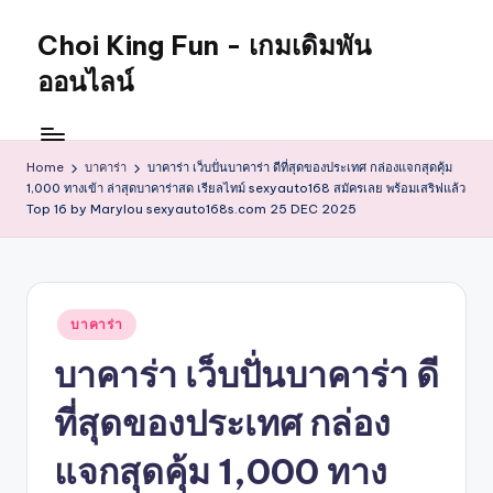
Choi King Fun - เกมเดิมพัน
Skip
to
ออนไลน์
content
Home
บาคาร่า
บาคาร่า เว็บปั่นบาคาร่า ดีที่สุดของประเทศ กล่องแจกสุดคุ้ม
1,000 ทางเข้า ล่าสุดบาคาร่าสด เรียลไทม์ sexyauto168 สมัครเลย พร้อมเสริฟแล้ว
Top 16 by Marylou sexyauto168s.com 25 DEC 2025
Posted
บาคาร่า
in
บาคาร่า เว็บปั่นบาคาร่า ดี
ที่สุดของประเทศ กล่อง
แจกสุดคุ้ม 1,000 ทาง