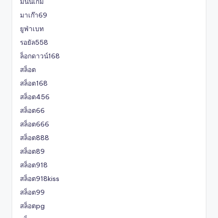
มันนี่เกม
มาเก๊า69
ยูฟ่าเบท
รอยัล558
ล็อกดาวน์168
สล็อต
สล็อต168
สล็อต456
สล็อต66
สล็อต666
สล็อต888
สล็อต89
สล็อต918
สล็อต918kiss
สล็อต99
สล็อตpg