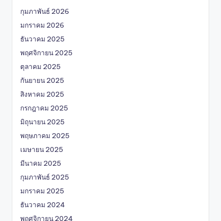
กุมภาพันธ์ 2026
มกราคม 2026
ธันวาคม 2025
พฤศจิกายน 2025
ตุลาคม 2025
กันยายน 2025
สิงหาคม 2025
กรกฎาคม 2025
มิถุนายน 2025
พฤษภาคม 2025
เมษายน 2025
มีนาคม 2025
กุมภาพันธ์ 2025
มกราคม 2025
ธันวาคม 2024
พฤศจิกายน 2024