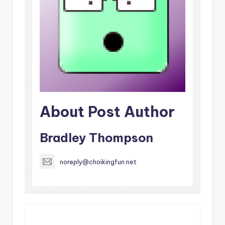
About Post Author
Bradley Thompson
noreply@choikingfun.net