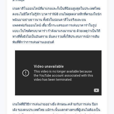
เกมคาสิโนออนไลน์ที่มาแรงและก็เป็นที่นิยมสูงสุดในประเทศไทย
คงจะไม่มีใครไม่รู้จัก บาคาร่า168 เกมไพ่สุดคลาสสิกที่ครองใจนัก
พนันมาอย่างยาวนาน ทั้งยังในบ่อนคาสิโนจริงและบน
แพลตฟอร์มออนไลน์ เดี๋ยวนี้กระแสของการเล่นบาคาร่าในรูป
แบบ เว็บไซต์ตรงบาคาร่า กำลังมาแรงมากมาย ด้วยเหตุว่าเป็นวิถี
ทางที่ทั้งยังไม่เป็นอันตราย มั่นคง รวมทั้งให้ประสบการณ์การเดิม
พันที่ดีกว่าการเล่นผ่านเอเย่นต์
เกมไพ่ที่มีวิธีการเล่นง่ายอย่างยิ่ง ลักษณะคล้ายกับการเล่น ป๊อก
เด้ง ของคนประเทศไทย แม้กระนั้นแตกต่างตรงที่ผู้เล่นไม่ต้องเป็น