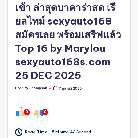
เข้า ล่าสุดบาคาร่าสด เรี
ยลไทม์ sexyauto168
สมัครเลย พร้อมเสริฟแล้ว
Top 16 by Marylou
sexyauto168s.com
25 DEC 2025
Bradley Thompson
7 ตุลาคม 2025
Posted
by
0
0
Read Time:
5 Minute, 43 Second