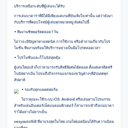
บริการเหนือระดับที่ผู้เล่นจะได้รับ
การเล่นบาคาร่าที่มิได้มีเพียงแค่เกมที่บันเทิงใจเท่านั้น แต่ว่ายังมา
กับบริการที่ตอบโจทย์ผู้เล่นทุกหมวดหมู่ ดังต่อไปนี้
• ทีมงานซัพพอร์ตตลอด 1 วัน
ไม่ว่าจะมีปัญหาทางเทคนิค การใช้งาน หรือคำถามเกี่ยวกับโปร
โมชั่น ทีมงานพร้อมให้บริการอย่างเป็นมือโปรตลอดเวลา
• โปรโมชั่นและก็โบนัสสุดคุ้ม
ผู้เล่นใหม่แล้วก็เก่าสามารถรับสิทธิพิเศษได้ตลอด ตั้งแต่เครดิตฟรี
โบนัสฝากเงิน ไปจนถึงกิจกรรมแจกของขวัญต่างๆที่อัปเดตทุก
สัปดาห์
• รองรับทุกแพลตฟอร์ม
ไม่ว่าคุณจะใช้ระบบ iOS, Android หรือเล่นผ่านโปรแกรม
สำหรับเล่นอินเตอร์เน็ตบนคอมพิวเตอร์ ก็สามารถเข้าถึงเกมบาคา
ร่าได้อย่างไม่ยากเย็น
sexyauto168 ที่มาแรงสุดในไทย เกมไพ่ยอดนิยมได้รับความนิยม
มากที่สุด