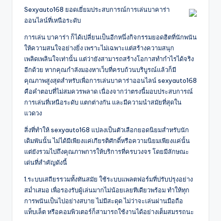
Sexyauto168 ยอดเยี่ยมประสบการณ์การเล่นบาคาร่า
ออนไลน์ที่เหนือระดับ
การเล่น บาคาร่า ก็ได้เปลี่ยนเป็นอีกหนึ่งกิจกรรมยอดฮิตที่นักพนัน
ให้ความสนใจอย่างยิ่ง เพราะไม่เฉพาะแต่สร้างความสนุก
เพลิดเพลินใจเท่านั้น แต่ว่ายังสามารถสร้างโอกาสทำกำไรได้จริง
อีกด้วย หากคุณกำลังมองหาเว็บที่ครบถ้วนบริบูรณ์แล้วก็มี
คุณภาพสูงสุดสำหรับเพื่อการเล่นบาคาร่าออนไลน์ sexyauto168
คือคำตอบที่ไม่สมควรพลาด เนื่องจากว่าตรงนี้มอบประสบการณ์
การเล่นที่เหนือระดับ แตกต่างกัน และมีความนำสมัยที่สุดใน
แวดวง
สิ่งที่ทำให้ sexyauto168 แปลงเป็นตัวเลือกยอดนิยมสำหรับนัก
เดิมพันนั้น ไม่ได้มีเพียงแค่เกียรติศักดิ์หรือความนิยมเพียงแค่นั้น
แต่ยังรวมไปถึงคุณภาพการให้บริการที่ครบวงจร โดยมีลักษณะ
เด่นที่สำคัญดังนี้
1.ระบบเสถียรรวมทั้งทันสมัย ใช้ระบบแพลตฟอร์มที่ปรับปรุงอย่าง
สม่ำเสมอ เพื่อรองรับผู้เล่นมากไม่น้อยเลยทีเดียวพร้อม ทำให้ทุก
การพนันเป็นไปอย่างสบาย ไม่มีสะดุด ไม่ว่าจะเล่นผ่านมือถือ
แท็บเล็ต หรือคอมพิวเตอร์ก็สามารถใช้งานได้อย่างเต็มสมรรถนะ