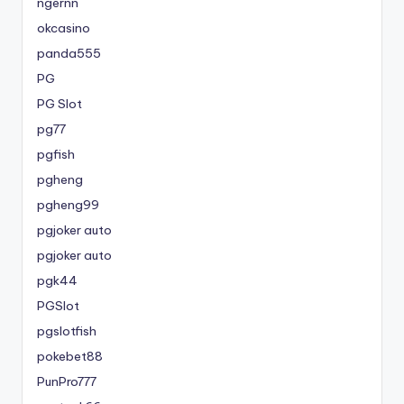
ngernn
okcasino
panda555
PG
PG Slot
pg77
pgfish
pgheng
pgheng99
pgjoker auto
pgjoker auto
pgk44
PGSlot
pgslotfish
pokebet88
PunPro777