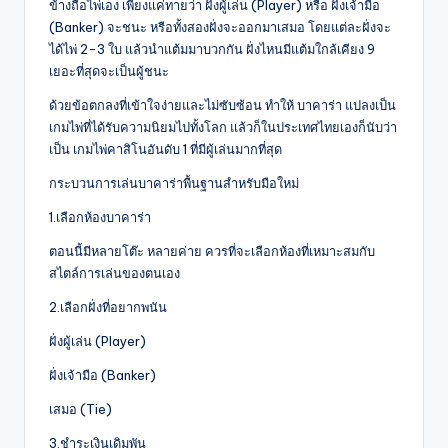
ข้างถือไพ่เอง เพียงแค่ทายว่า ฝั่งผู้เล่น (Player) หรือ ฝั่งเจ้ามือ
(Banker) จะชนะ หรือทั้งสองฝั่งจะออกมาเสมอ โดยแต่ละฝั่งจะ
ได้ไพ่ 2-3 ใบ แล้วนำแต้มมาบวกกัน ฝั่งไหนมีแต้มใกล้เคียง 9
เยอะที่สุดจะเป็นผู้ชนะ
ด้วยข้อตกลงที่เข้าใจง่ายและไม่ซับซ้อน ทำให้ บาคาร่า แปลงเป็น
เกมไพ่ที่ได้รับความนิยมไปทั้งโลก แล้วก็ในประเทศไทยเองก็นับว่า
เป็น เกมไพ่คาสิโนอันดับ 1 ที่มีผู้เล่นมากที่สุด
กระบวนการเล่นบาคาร่าพื้นฐานสำหรับมือใหม่
1.เลือกห้องบาคาร่า
ตอนนี้มีหลายโต๊ะ หลายค่าย ควรที่จะเลือกห้องที่เหมาะสมกับ
สไตล์การเล่นของตนเอง
2.เลือกฝั่งที่อยากพนัน
ฝั่งผู้เล่น (Player)
ฝั่งเจ้ามือ (Banker)
เสมอ (Tie)
3.ชำระเงินเดิมพัน