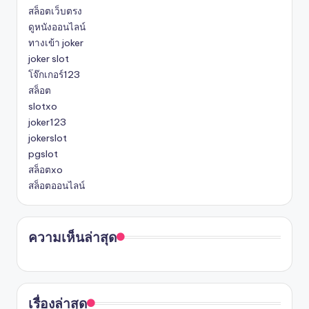
สล็อตเว็บตรง
ดูหนังออนไลน์
ทางเข้า joker
joker slot
โจ๊กเกอร์123
สล็อต
slotxo
joker123
jokerslot
pgslot
สล็อตxo
สล็อตออนไลน์
ความเห็นล่าสุด
เรื่องล่าสุด