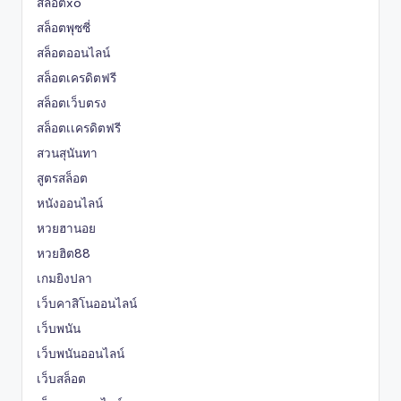
สล็อตxo
สล็อตพุซซี่
สล็อตออนไลน์
สล็อตเครดิตฟรี
สล็อตเว็บตรง
สล็อตเเครดิตฟรี
สวนสุนันทา
สูตรสล็อต
หนังออนไลน์
หวยฮานอย
หวยฮิต88
เกมยิงปลา
เว็บคาสิโนออนไลน์
เว็บพนัน
เว็บพนันออนไลน์
เว็บสล็อต