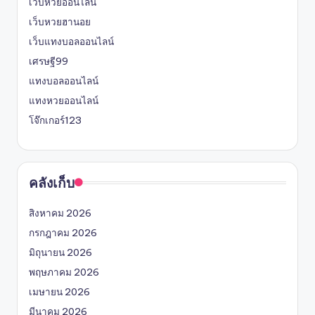
เว็บหวยออนไลน์
เว็บหวยฮานอย
เว็บแทงบอลออนไลน์
เศรษฐี99
แทงบอลออนไลน์
แทงหวยออนไลน์
โจ๊กเกอร์123
คลังเก็บ
สิงหาคม 2026
กรกฎาคม 2026
มิถุนายน 2026
พฤษภาคม 2026
เมษายน 2026
มีนาคม 2026