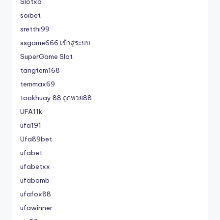
Slotxo
soibet
sretthi99
ssgame666 เข้าสู่ระบบ
SuperGame Slot
tangtem168
temmax69
tookhuay 88 ถูกหวย88
UFA11k
ufa191
Ufa89bet
ufabet
ufabetxx
ufabomb
ufafox88
ufawinner