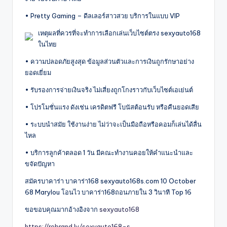
• Pretty Gaming – ดีลเลอร์สาวสวย บริการในแบบ VIP
เหตุผลที่ควรที่จะทำการเลือกเล่นเว็บไซต์ตรง sexyauto168
ในไทย
• ความปลอดภัยสูงสุด ข้อมูลส่วนตัวและการเงินถูกรักษาอย่าง
ยอดเยี่ยม
• รับรองการจ่ายเงินจริง ไม่เสี่ยงถูกโกงราวกับเว็บไซต์เอเย่นต์
• โปรโมชั่นแรง ดังเช่น เครดิตฟรี โบนัสต้อนรับ หรือคืนยอดเสีย
• ระบบนำสมัย ใช้งานง่าย ไม่ว่าจะเป็นมือถือหรือคอมก็เล่นได้ลื่น
ไหล
• บริการลูกค้าตลอด 1 วัน มีคณะทำงานคอยให้คำแนะนำและ
ขจัดปัญหา
สมัครบาคาร่า บาคาร่า168 sexyauto168s.com 10 October
68 Marylou โอนไว บาคาร่า168ถอนภายใน 3 วินาที Top 16
ขอขอบคุณมากอ้างอิงจาก
sexyauto168
https://rebrand.ly/sexyauto168-s