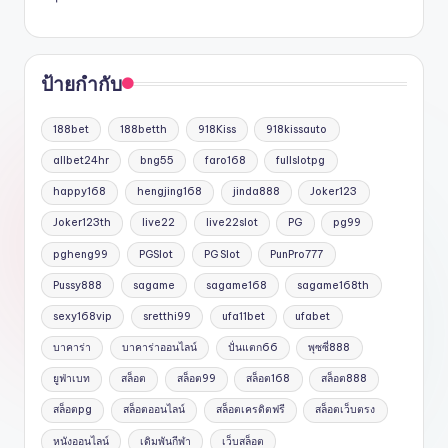
ป้ายกำกับ
188bet
188betth
918Kiss
918kissauto
allbet24hr
bng55
faro168
fullslotpg
happy168
hengjing168
jinda888
Joker123
Joker123th
live22
live22slot
PG
pg99
pgheng99
PGSlot
PG Slot
PunPro777
Pussy888
sagame
sagame168
sagame168th
sexy168vip
sretthi99
ufa11bet
ufabet
บาคาร่า
บาคาร่าออนไลน์
ปั่นแตก66
พุซซี่888
ยูฟ่าเบท
สล็อต
สล็อต99
สล็อต168
สล็อต888
สล็อตpg
สล็อตออนไลน์
สล็อตเครดิตฟรี
สล็อตเว็บตรง
หนังออนไลน์
เดิมพันกีฬา
เว็บสล็อต