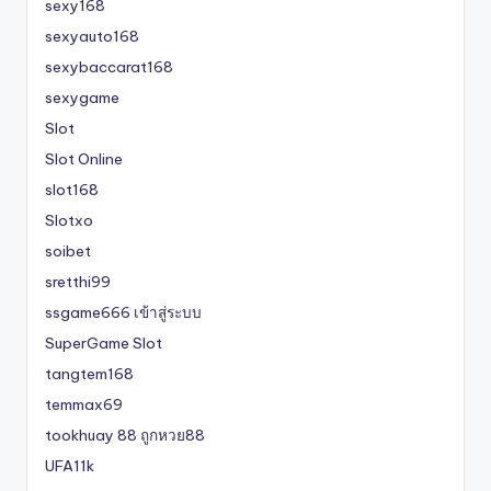
sexy168
sexyauto168
sexybaccarat168
sexygame
Slot
Slot Online
slot168
Slotxo
soibet
sretthi99
ssgame666 เข้าสู่ระบบ
SuperGame Slot
tangtem168
temmax69
tookhuay 88 ถูกหวย88
UFA11k