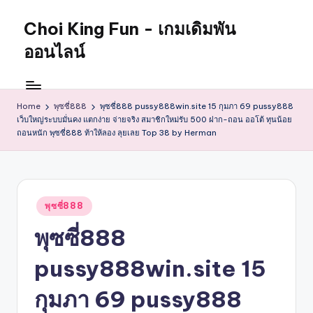
Choi King Fun - เกมเดิมพัน
Skip
to
ออนไลน์
content
Home
พุซซี่888
พุซซี่888 pussy888win.site 15 กุมภา 69 pussy888
เว็บใหญ่ระบบมั่นคง แตกง่าย จ่ายจริง สมาชิกใหม่รับ 500 ฝาก-ถอน ออโต้ ทุนน้อย
ถอนหนัก พุซซี่888 ท้าให้ลอง ลุยเลย Top 38 by Herman
Posted
พุซซี่888
in
พุซซี่888
pussy888win.site 15
กุมภา 69 pussy888