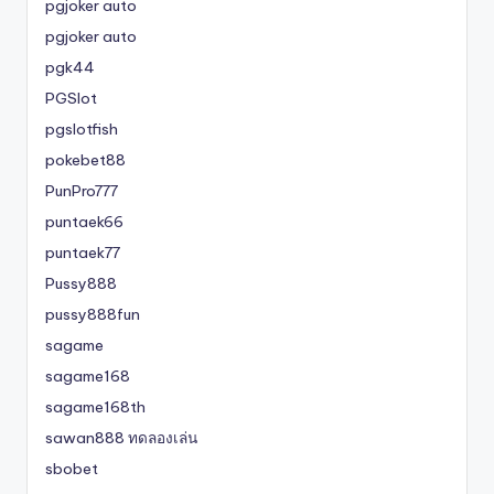
pgjoker auto
pgjoker auto
pgk44
PGSlot
pgslotfish
pokebet88
PunPro777
puntaek66
puntaek77
Pussy888
pussy888fun
sagame
sagame168
sagame168th
sawan888 ทดลองเล่น
sbobet