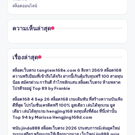
สล็อตออนไลน์
ความเห็นล่าสุด
เรื่องล่าสุด
สล็อตเว็บตรง tangtem168e.com 6 สิงหา 2569 สล็อต168
ความพรีเมียมที่เข้าถึงได้จริง ฝากนี้เกินคุ้มรับทุนฟรี 100 สายทุน
น้อย สมัครด่วน การันตี กำไรหลักแสน สล็อตเว็บตรง ห้ามพลาด
โปรดีรออยู่ Top 89 by Frankie
สล็อต168 4 Sep 26 สล็อต168 เกมเดิมพัน ที่สร้างความบันเทิง
ดีที่สุด โปรโมชั่นเครดิตฟรี 100% ยูสเดียว เล่นได้ทุกเกม ยูส
เดียว เล่นได้ทุกเกม hengjing168 ลงทุนทั้งที่ต้อง ที่นี่เท่านั้น
Top 94 by Marissa Hengjing168d.com
พนัน jinda888 สล็อตเว็บตรง 2026 ประสบการณ์เล่นยุคใหม่
ระบบเสถียร พร้อมเกมให้เลือกมากมาย เว็บใหญ่ jin888.asia