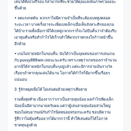
เล่นได้ทั้งปวงกี่รอบ ก็สามารถที่จะช่วยให้คุณแลเห็นภาพรวมเยอะ
ขึ้นด้วย
• ลดแรงกดดัน: พวกเราไม่มีความจำเป็นที่จะต้องเบทสูงตลอด
ระยะเวลา บางครั้งอาจจะเพิ่มเบทเล็กๆเมื่อเห็นจังหวะดีๆของเกม
ได้บ้าง รวมทั้งเมื่อเรามิได้เบทสูง พวกเราก็จะไม่บีบคั้นว่าจำต้องรีบ
เอาทุนคืนหรือทำกำไรได้เร็วๆทำให้พวกเราตกลงใจก้าวหน้าขึ้น
อีกด้วย
• เกมไม่จ่ายหนักในรอบสั้น: นับได้ว่าเป็นจุดเด่นของการเล่นเกม
กับ pussy888win เลยนะนะครับ เพราะเหตุว่าเกมของเราจำนวน
มากมิได้จ่ายหนักในรอบสั้นๆอยู่แล้ว แต่จะมีการจ่ายเงินรางวัล
เรื่อยๆถ้าหากคุณเล่นได้นาน โอกาสได้กำไรก็มีมากขึ้นเรื่อยๆ
แน่นอน
3. รู้จักหยุดเมื่อได้ ไม่เล่นต่อด้วยเหตุว่าเสียดาย
รวมทั้งสุดท้าย เนื่องจากว่าเราเป็นสายทุนน้อย ผลกำไรเพียงเล็ก
น้อยนั้นมีค่ามากมายครับผม แต่ว่าผู้เล่นสายทุนน้อยส่วนใหญ่
ชอบไม่สบอารมณ์กับกำไรนิดหน่อยหรอกนะครับ ชอบมีความ
รู้สึกว่าไม่คุ้มหรืออยากได้มากกว่านี้ ทำให้เล่นต่อก็ได้โอกาส
ขาดทุนสูงด้วย