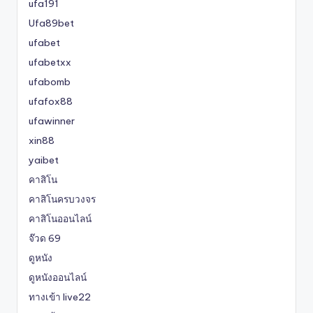
ufa191
Ufa89bet
ufabet
ufabetxx
ufabomb
ufafox88
ufawinner
xin88
yaibet
คาสิโน
คาสิโนครบวงจร
คาสิโนออนไลน์
จ๊วด 69
ดูหนัง
ดูหนังออนไลน์
ทางเข้า live22