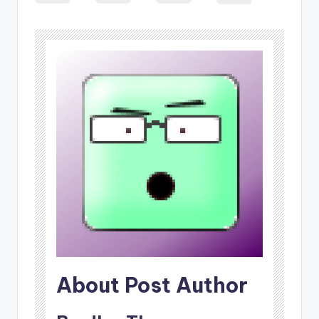
About Post Author