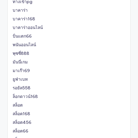
ทางเข้าpg
บาคาร่า
บาคาร่า168
บาคาร่าออนไลน์
ปั่นแตก66
พนันออนไลน์
พุซซี่888
มันนี่เกม
มาเก๊า69
ยูฟ่าเบท
รอยัล558
ล็อกดาวน์168
สล็อต
สล็อต168
สล็อต456
สล็อต66