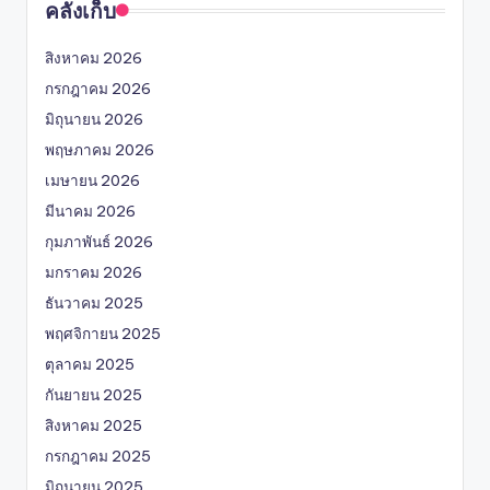
คลังเก็บ
สิงหาคม 2026
กรกฎาคม 2026
มิถุนายน 2026
พฤษภาคม 2026
เมษายน 2026
มีนาคม 2026
กุมภาพันธ์ 2026
มกราคม 2026
ธันวาคม 2025
พฤศจิกายน 2025
ตุลาคม 2025
กันยายน 2025
สิงหาคม 2025
กรกฎาคม 2025
มิถุนายน 2025