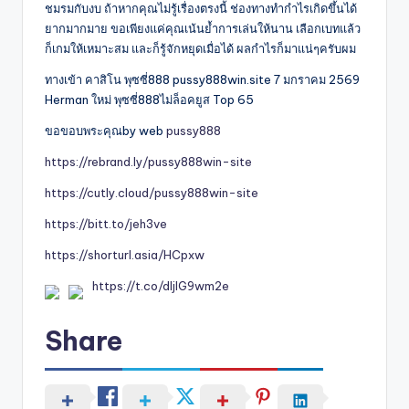
ชมรมกับงบ ถ้าหากคุณไม่รู้เรื่องตรงนี้ ช่องทางทำกำไรเกิดขึ้นได้
ยากมากมาย ขอเพียงแค่คุณเน้นย้ำการเล่นให้นาน เลือกเบทแล้ว
ก็เกมให้เหมาะสม และก็รู้จักหยุดเมื่อได้ ผลกำไรก็มาแน่ๆครับผม
ทางเข้า คาสิโน พุซซี่888 pussy888win.site 7 มกราคม 2569
Herman ใหม่ พุซซี่888ไม่ล็อคยูส Top 65
ขอขอบพระคุณby web
pussy888
https://rebrand.ly/pussy888win-site
https://cutly.cloud/pussy888win-site
https://bitt.to/jeh3ve
https://shorturl.asia/HCpxw
https://t.co/dljIG9wm2e
Share