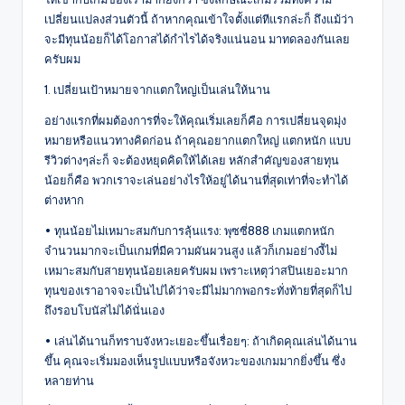
เปลี่ยนแปลงส่วนตัวนี้ ถ้าหากคุณเข้าใจตั้งแต่ทีแรกล่ะก็ ถึงแม้ว่า
จะมีทุนน้อยก็ได้โอกาสได้กำไรได้จริงแน่นอน มาทดลองกันเลย
ครับผม
1. เปลี่ยนเป้าหมายจากแตกใหญ่เป็นเล่นให้นาน
อย่างแรกที่ผมต้องการที่จะให้คุณเริ่มเลยก็คือ การเปลี่ยนจุดมุ่ง
หมายหรือแนวทางคิดก่อน ถ้าคุณอยากแตกใหญ่ แตกหนัก แบบ
รีวิวต่างๆล่ะก็ จะต้องหยุดคิดให้ได้เลย หลักสำคัญของสายทุน
น้อยก็คือ พวกเราจะเล่นอย่างไรให้อยู่ได้นานที่สุดเท่าที่จะทำได้
ต่างหาก
• ทุนน้อยไม่เหมาะสมกับการลุ้นแรง: พุซซี่888 เกมแตกหนัก
จำนวนมากจะเป็นเกมที่มีความผันผวนสูง แล้วก็เกมอย่างงี้ไม่
เหมาะสมกับสายทุนน้อยเลยครับผม เพราะเหตุว่าสปินเยอะมาก
ทุนของเราอาจจะเป็นไปได้ว่าจะมีไม่มากพอกระทั่งท้ายที่สุดก็ไป
ถึงรอบโบนัสไม่ได้นั่นเอง
• เล่นได้นานก็ทราบจังหวะเยอะขึ้นเรื่อยๆ: ถ้าเกิดคุณเล่นได้นาน
ขึ้น คุณจะเริ่มมองเห็นรูปแบบหรือจังหวะของเกมมากยิ่งขึ้น ซึ่ง
หลายท่าน