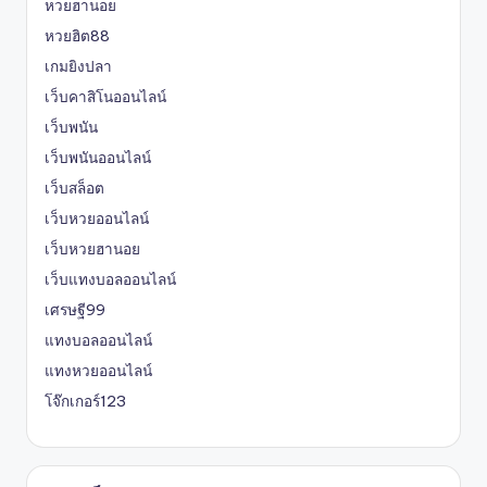
หวยฮานอย
หวยฮิต88
เกมยิงปลา
เว็บคาสิโนออนไลน์
เว็บพนัน
เว็บพนันออนไลน์
เว็บสล็อต
เว็บหวยออนไลน์
เว็บหวยฮานอย
เว็บแทงบอลออนไลน์
เศรษฐี99
แทงบอลออนไลน์
แทงหวยออนไลน์
โจ๊กเกอร์123