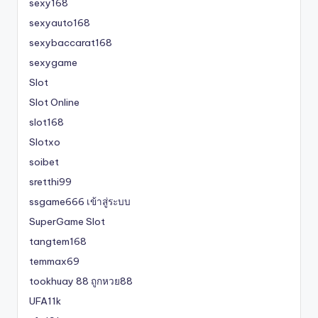
sexy168
sexyauto168
sexybaccarat168
sexygame
Slot
Slot Online
slot168
Slotxo
soibet
sretthi99
ssgame666 เข้าสู่ระบบ
SuperGame Slot
tangtem168
temmax69
tookhuay 88 ถูกหวย88
UFA11k