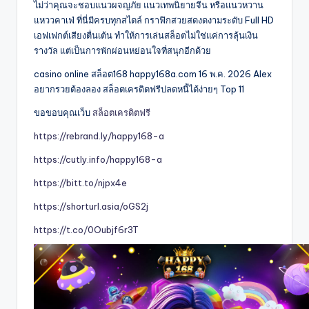
ไม่ว่าคุณจะชอบแนวผจญภัย แนวเทพนิยายจีน หรือแนวหวาน
แหววคาเฟ่ ที่นี่มีครบทุกสไตล์ กราฟิกสวยสดงดงามระดับ Full HD
เอฟเฟกต์เสียงตื่นเต้น ทำให้การเล่นสล็อตไม่ใช่แค่การลุ้นเงิน
รางวัล แต่เป็นการพักผ่อนหย่อนใจที่สนุกอีกด้วย
casino online สล็อต168 happy168a.com 16 พ.ค. 2026 Alex
อยากรวยต้องลอง สล็อตเครดิตฟรีปลดหนี้ได้ง่ายๆ Top 11
ขอขอบคุณเว็บ
สล็อตเครดิตฟรี
https://rebrand.ly/happy168-a
https://cutly.info/happy168-a
https://bitt.to/njpx4e
https://shorturl.asia/oGS2j
https://t.co/0Oubjf6r3T