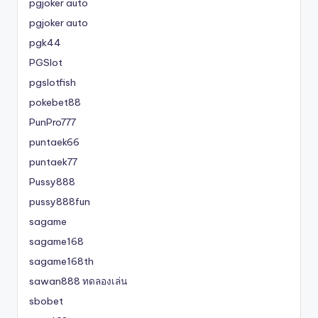
pgjoker auto
pgjoker auto
pgk44
PGSlot
pgslotfish
pokebet88
PunPro777
puntaek66
puntaek77
Pussy888
pussy888fun
sagame
sagame168
sagame168th
sawan888 ทดลองเล่น
sbobet