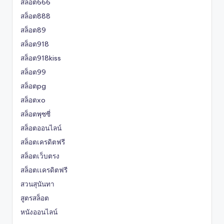
สล็อต666
สล็อต888
สล็อต89
สล็อต918
สล็อต918kiss
สล็อต99
สล็อตpg
สล็อตxo
สล็อตพุซซี่
สล็อตออนไลน์
สล็อตเครดิตฟรี
สล็อตเว็บตรง
สล็อตเเครดิตฟรี
สวนสุนันทา
สูตรสล็อต
หนังออนไลน์