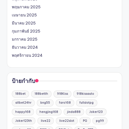
พฤษภาคม 2025
เมษายน 2025
มีนาคม 2025
กุมภาพันธ์ 2025
มกราคม 2025
ธันวาคม 2024
พฤศจิกายน 2024
ป้ายกำกับ
188bet
188betth
918Kiss
918kissauto
allbet24hr
bng55
faro168
fullslotpg
happy168
hengjing168
jinda888
Joker123
Joker123th
live22
live22slot
PG
pg99