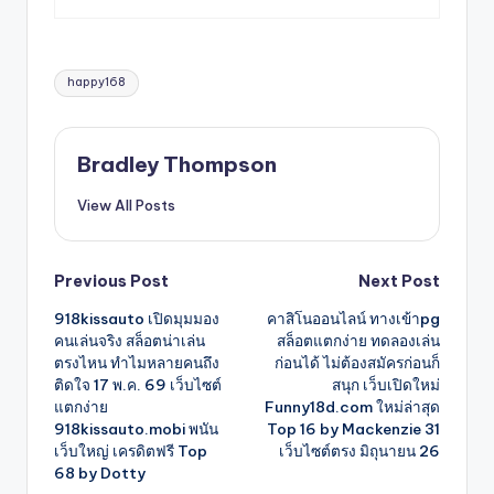
Tags:
happy168
Bradley Thompson
View All Posts
Post
Previous Post
Next Post
918kissauto เปิดมุมมอง
คาสิโนออนไลน์ ทางเข้าpg
navigation
คนเล่นจริง สล็อตน่าเล่น
สล็อตแตกง่าย ทดลองเล่น
ตรงไหน ทำไมหลายคนถึง
ก่อนได้ ไม่ต้องสมัครก่อนก็
ติดใจ 17 พ.ค. 69 เว็บไซต์
สนุก เว็บเปิดใหม่
แตกง่าย
Funny18d.com ใหม่ล่าสุด
918kissauto.mobi พนัน
Top 16 by Mackenzie 31
เว็บใหญ่ เครดิตฟรี Top
เว็บไซต์ตรง มิถุนายน 26
68 by Dotty