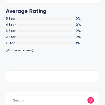
Average Rating
5 Star
0%
4 Star
0%
3 Star
0%
2 Star
0%
1 Star
0%
(Add your review)