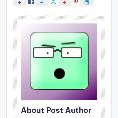
About Post Author