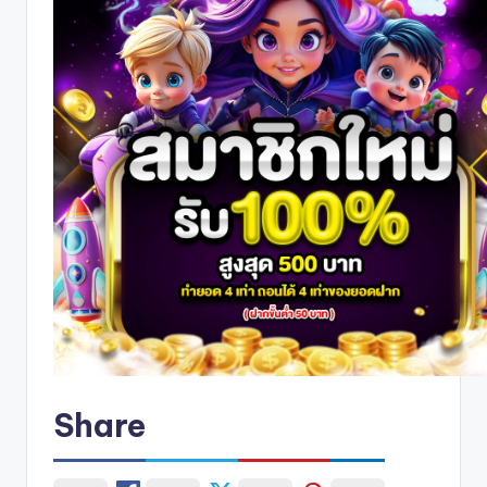
Share