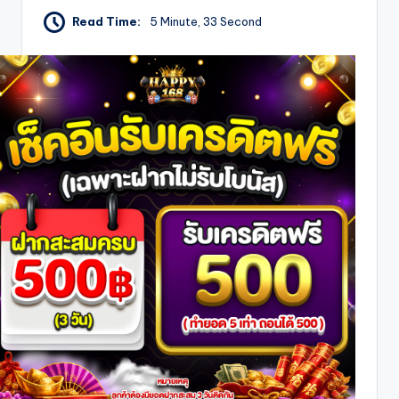
Read Time:
5 Minute, 33 Second