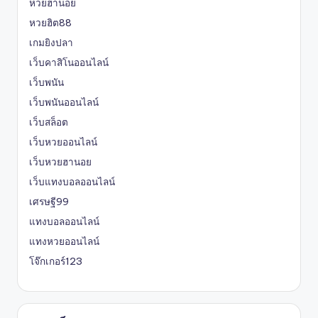
หวยฮานอย
หวยฮิต88
เกมยิงปลา
เว็บคาสิโนออนไลน์
เว็บพนัน
เว็บพนันออนไลน์
เว็บสล็อต
เว็บหวยออนไลน์
เว็บหวยฮานอย
เว็บแทงบอลออนไลน์
เศรษฐี99
แทงบอลออนไลน์
แทงหวยออนไลน์
โจ๊กเกอร์123