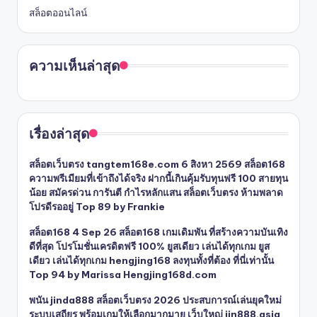
สล็อตออนไลน์
ความเห็นล่าสุด
เรื่องล่าสุด
สล็อตเว็บตรง tangtem168e.com 6 สิงหา 2569 สล็อต168
ความพรีเมียมที่เข้าถึงได้จริง ฝากนี้เกินคุ้มรับทุนฟรี 100 สายทุน
น้อย สมัครด่วน การันตี กำไรหลักแสน สล็อตเว็บตรง ห้ามพลาด
โปรดีรออยู่ Top 89 by Frankie
สล็อต168 4 Sep 26 สล็อต168 เกมเดิมพัน ที่สร้างความบันเทิง
ดีที่สุด โปรโมชั่นเครดิตฟรี 100% ยูสเดียว เล่นได้ทุกเกม ยูส
เดียว เล่นได้ทุกเกม hengjing168 ลงทุนทั้งที่ต้อง ที่นี่เท่านั้น
Top 94 by Marissa Hengjing168d.com
พนัน jinda888 สล็อตเว็บตรง 2026 ประสบการณ์เล่นยุคใหม่
ระบบเสถียร พร้อมเกมให้เลือกมากมาย เว็บใหญ่ jin888.asia