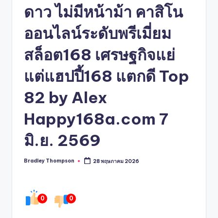
ดาว ไม่มีหน้าม้า คาสิโน
ออนไลน์ระดับพรีเมี่ยม
สล็อต168 เศรษฐกิจแย่
แต่แฮปปี้168 แตกดี Top
82 by Alex
Happy168a.com 7
มิ.ย. 2569
Bradley Thompson
28 พฤษภาคม 2026
Posted
by
0
0