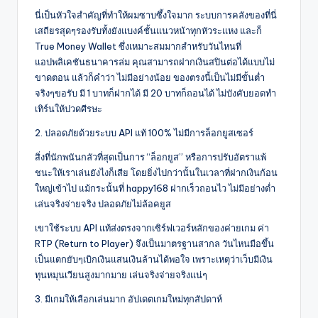
นี่เป็นหัวใจสำคัญที่ทำให้ผมซาบซึ้งใจมาก ระบบการคลังของที่นี่
เสถียรสุดๆรองรับทั้งยังแบงค์ชั้นแนวหน้าทุกหัวระแหง และก็
True Money Wallet ซึ่งเหมาะสมมากสำหรับวันไหนที่
แอปพลิเคชันธนาคารล่ม คุณสามารถฝากเงินสปินต่อได้แบบไม่
ขาดตอน แล้วก็คำว่า ไม่มีอย่างน้อย ของตรงนี้เป็นไม่มีขั้นต่ำ
จริงๆขอรับ มี 1 บาทก็ฝากได้ มี 20 บาทก็ถอนได้ ไม่บังคับยอดทำ
เทิร์นให้ปวดศีรษะ
2. ปลอดภัยด้วยระบบ API แท้ 100% ไม่มีการล็อกยูสเซอร์
สิ่งที่นักพนันกลัวที่สุดเป็นการ “ล็อกยูส” หรือการปรับอัตราแพ้
ชนะให้เราเล่นยังไงก็เสีย โดยยิ่งไปกว่านั้นในเวลาที่ฝากเงินก้อน
ใหญ่เข้าไป แม้กระนั้นที่ happy168 ฝากเร็วถอนไว ไม่มีอย่างต่ำ
เล่นจริงจ่ายจริง ปลอดภัยไม่ล้อคยูส
เขาใช้ระบบ API แท้ส่งตรงจากเซิร์ฟเวอร์หลักของค่ายเกม ค่า
RTP (Return to Player) จึงเป็นมาตรฐานสากล วันไหนมือขึ้น
เป็นแตกยับๆเบิกเงินแสนเงินล้านได้พอใจ เพราะเหตุว่าเว็บมีเงิน
ทุนหมุนเวียนสูงมากมาย เล่นจริงจ่ายจริงแน่ๆ
3. มีเกมให้เลือกเล่นมาก อัปเดตเกมใหม่ทุกสัปดาห์