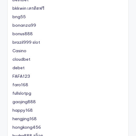
bkkwin เครดิตฟรี
bng55
bonanza99
bonus888
brazil999 slot
Casino
cloudbet
debet
FAFA123
faro168
fullslotpg
gaojing888
happy168
hengjing168
hongkong456
hydra888 สล็อต