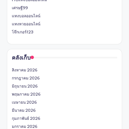
เศรษฐี99
แทงบอลออนไลน์
แทงหวยออนไลน์
โจ๊กเกอร์123
คลังเก็บ
สิงหาคม 2026
กรกฎาคม 2026
มิถุนายน 2026
พฤษภาคม 2026
เมษายน 2026
มีนาคม 2026
กุมภาพันธ์ 2026
มกราคม 2026