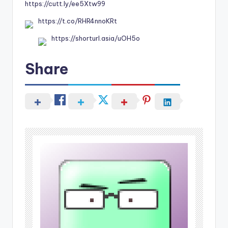
https://cutt.ly/ee5Xtw99
https://t.co/RHR4nnoKRt
https://shorturl.asia/uOH5o
Share