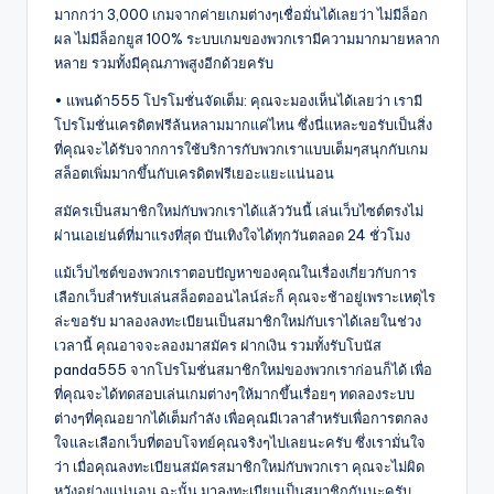
มากกว่า 3,000 เกมจากค่ายเกมต่างๆเชื่อมั่นได้เลยว่า ไม่มีล็อก
ผล ไม่มีล็อกยูส 100% ระบบเกมของพวกเรามีความมากมายหลาก
หลาย รวมทั้งมีคุณภาพสูงอีกด้วยครับ
• แพนด้า555 โปรโมชั่นจัดเต็ม: คุณจะมองเห็นได้เลยว่า เรามี
โปรโมชั่นเครดิตฟรีล้นหลามมากแค่ไหน ซึ่งนี่แหละขอรับเป็นสิ่ง
ที่คุณจะได้รับจากการใช้บริการกับพวกเราแบบเต็มๆสนุกกับเกม
สล็อตเพิ่มมากขึ้นกับเครดิตฟรีเยอะแยะแน่นอน
สมัครเป็นสมาชิกใหม่กับพวกเราได้แล้ววันนี้ เล่นเว็บไซต์ตรงไม่
ผ่านเอเย่นต์ที่มาแรงที่สุด บันเทิงใจได้ทุกวันตลอด 24 ชั่วโมง
แม้เว็บไซต์ของพวกเราตอบปัญหาของคุณในเรื่องเกี่ยวกับการ
เลือกเว็บสำหรับเล่นสล็อตออนไลน์ล่ะก็ คุณจะช้าอยู่เพราะเหตุไร
ล่ะขอรับ มาลองลงทะเบียนเป็นสมาชิกใหม่กับเราได้เลยในช่วง
เวลานี้ คุณอาจจะลองมาสมัคร ฝากเงิน รวมทั้งรับโบนัส
panda555 จากโปรโมชั่นสมาชิกใหม่ของพวกเราก่อนก็ได้ เพื่อ
ที่คุณจะได้ทดสอบเล่นเกมต่างๆให้มากขึ้นเรื่อยๆ ทดลองระบบ
ต่างๆที่คุณอยากได้เต็มกำลัง เพื่อคุณมีเวลาสำหรับเพื่อการตกลง
ใจและเลือกเว็บที่ตอบโจทย์คุณจริงๆไปเลยนะครับ ซึ่งเรามั่นใจ
ว่า เมื่อคุณลงทะเบียนสมัครสมาชิกใหม่กับพวกเรา คุณจะไม่ผิด
หวังอย่างแน่นอน ฉะนั้น มาลงทะเบียนเป็นสมาชิกกันนะครับ