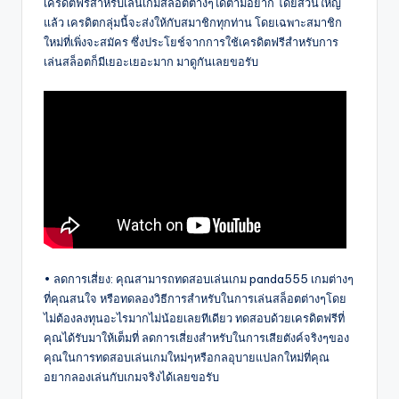
เครดิตฟรีสำหรับเล่นเกมสล็อตต่างๆได้ตามอยาก โดยส่วนใหญ่
แล้ว เครดิตกลุ่มนี้จะส่งให้กับสมาชิกทุกท่าน โดยเฉพาะสมาชิก
ใหม่ที่เพิ่งจะสมัคร ซึ่งประโยช์จากการใช้เครดิตฟรีสำหรับการ
เล่นสล็อตก็มีเยอะเยอะมาก มาดูกันเลยขอรับ
• ลดการเสี่ยง: คุณสามารถทดสอบเล่นเกม panda555 เกมต่างๆ
ที่คุณสนใจ หรือทดลองวิธีการสำหรับในการเล่นสล็อตต่างๆโดย
ไม่ต้องลงทุนอะไรมากไม่น้อยเลยทีเดียว ทดสอบด้วยเครดิตฟรีที่
คุณได้รับมาให้เต็มที่ ลดการเสี่ยงสำหรับในการเสียตังค์จริงๆของ
คุณในการทดสอบเล่นเกมใหม่ๆหรือกลอุบายแปลกใหม่ที่คุณ
อยากลองเล่นกับเกมจริงได้เลยขอรับ