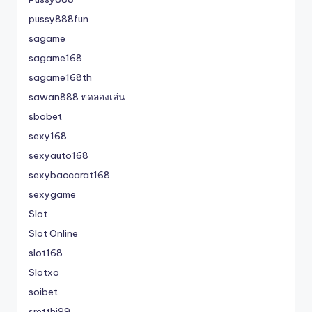
pussy888fun
sagame
sagame168
sagame168th
sawan888 ทดลองเล่น
sbobet
sexy168
sexyauto168
sexybaccarat168
sexygame
Slot
Slot Online
slot168
Slotxo
soibet
sretthi99