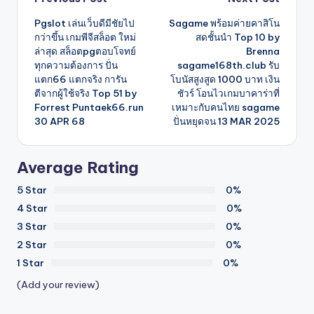
Post
Pgslot เล่นเว็บดีมีชัยไป
Sagame พร้อมค่ายคาสิโน
navigation
กว่าขึ้น เกมพีจีสล็อต ใหม่
สดชั้นนำ Top 10 by
ล่าสุด สล็อตpgตอบโจทย์
Brenna
ทุกความต้องการ ปั่น
sagame168th.club รับ
แตก66 แตกจริง การัน
โบนัสสูงสูด 1000 บาท เงิน
ตีจากผู้ใช้จริง Top 51 by
ชัวร์ โอนไวเกมบาคาร่าที่
Forrest Puntaek66.run
เหมาะกับคนไทย sagame
30 APR 68
ปั่นหยุดจน 13 MAR 2025
Average Rating
5 Star
0%
4 Star
0%
3 Star
0%
2 Star
0%
1 Star
0%
(Add your review)