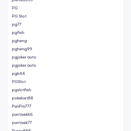
PG
PG Slot
pg77
pgfish
pgheng
pgheng99
pgjoker auto
pgjoker auto
pgk44
PGSlot
pgslotfish
pokebet88
PunPro777
puntaek66
puntaek77
Pussy888