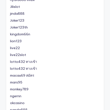
Jilislot
jinda888
Joker123
Joker123th
kingdom66n
lion123
live22
live22slot
lotto432 ทางเข้า
lotto432 ทางเข้า
macau69 สมัคร
mars95
monkey789
ngernn
okcasino
panda555