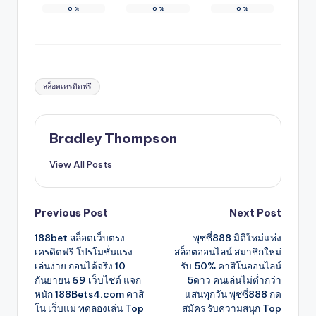
0
%
0
%
0
%
Tags:
สล็อตเครดิตฟรี
Bradley Thompson
View All Posts
Post
Previous Post
Next Post
188bet สล็อตเว็บตรง
พุซซี่888 มิติใหม่แห่ง
navigation
เครดิตฟรี โปรโมชั่นแรง
สล็อตออนไลน์ สมาชิกใหม่
เล่นง่าย ถอนได้จริง 10
รับ 50% คาสิโนออนไลน์
กันยายน 69 เว็บไซต์ แจก
5ดาว คนเล่นไม่ต่ำกว่า
หนัก 188Bets4.com คาสิ
แสนทุกวัน พุซซี่888 กด
โน เว็บแม่ ทดลองเล่น Top
สมัคร รับความสนุก Top