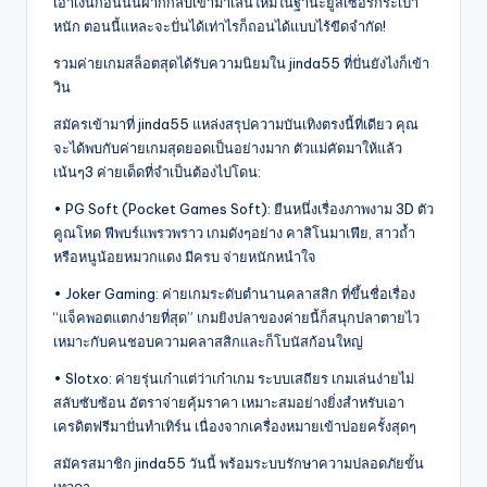
เอาเงินก้อนนั้นฝากกลับเข้ามาเล่นใหม่ในฐานะยูสเซอร์กระเป๋า
หนัก ตอนนี้แหละจะปั่นได้เท่าไรก็ถอนได้แบบไร้ขีดจำกัด!
รวมค่ายเกมสล็อตสุดได้รับความนิยมใน jinda55 ที่ปั่นยังไงก็เข้า
วิน
สมัครเข้ามาที่ jinda55 แหล่งสรุปความบันเทิงตรงนี้ที่เดียว คุณ
จะได้พบกับค่ายเกมสุดยอดเป็นอย่างมาก ตัวแม่คัดมาให้แล้ว
เน้นๆ3 ค่ายเด็ดที่จำเป็นต้องไปโดน:
• PG Soft (Pocket Games Soft): ยืนหนึ่งเรื่องภาพงาม 3D ตัว
คูณโหด ฟีพบร์แพรวพราว เกมดังๆอย่าง คาสิโนมาเฟีย, สาวถ้ำ
หรือหนูน้อยหมวกแดง มีครบ จ่ายหนักหนำใจ
• Joker Gaming: ค่ายเกมระดับตำนานคลาสสิก ที่ขึ้นชื่อเรื่อง
“แจ็คพอตแตกง่ายที่สุด” เกมยิงปลาของค่ายนี้ก็สนุกปลาตายไว
เหมาะกับคนชอบความคลาสสิกและก็โบนัสก้อนใหญ่
• Slotxo: ค่ายรุ่นเก๋าแต่ว่าเก๋าเกม ระบบเสถียร เกมเล่นง่ายไม่
สลับซับซ้อน อัตราจ่ายคุ้มราคา เหมาะสมอย่างยิ่งสำหรับเอา
เครดิตฟรีมาปั่นทำเทิร์น เนื่องจากเครื่องหมายเข้าบ่อยครั้งสุดๆ
สมัครสมาชิก jinda55 วันนี้ พร้อมระบบรักษาความปลอดภัยขั้น
เทวดา