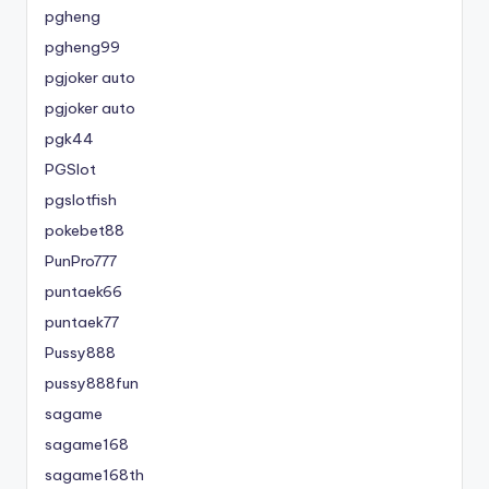
pgheng
pgheng99
pgjoker auto
pgjoker auto
pgk44
PGSlot
pgslotfish
pokebet88
PunPro777
puntaek66
puntaek77
Pussy888
pussy888fun
sagame
sagame168
sagame168th