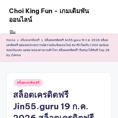
Choi King Fun - เกมเดิมพัน
Skip
to
ออนไลน์
content
Home
สล็อตเครดิตฟรี
สล็อตเครดิตฟรี Jin55.guru 19 ก.ค. 2026 สล็อต
เครดิตฟรี สุดยอดประสบการณ์ความบันเทิงออนไลน์ สมาชิกใหม่รับ 1,000 ทุนน้อย
สอยเงินแสน จุดหมายของสายเกมทั่วโลก สล็อตเครดิตฟรี เริ่มสนุกได้ทันที Top 28
by Zelma
Posted
สล็อตเครดิตฟรี
in
สล็อตเครดิตฟรี
Jin55.guru 19 ก.ค.
2026 สล็อตเครดิตฟรี