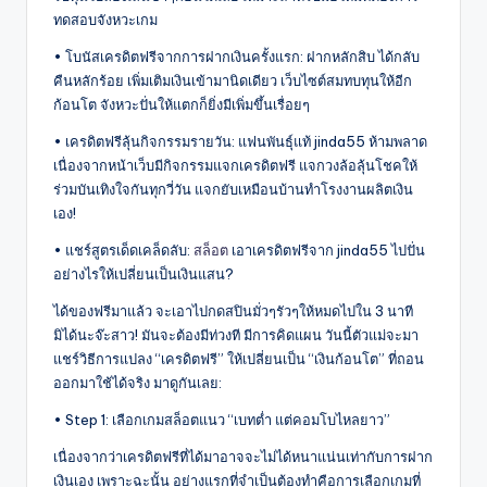
ทดสอบจังหวะเกม
• โบนัสเครดิตฟรีจากการฝากเงินครั้งแรก: ฝากหลักสิบ ได้กลับ
คืนหลักร้อย เพิ่มเติมเงินเข้ามานิดเดียว เว็บไซต์สมทบทุนให้อีก
ก้อนโต จังหวะปั่นให้แตกก็ยิ่งมีเพิ่มขึ้นเรื่อยๆ
• เครดิตฟรีลุ้นกิจกรรมรายวัน: แฟนพันธุ์แท้ jinda55 ห้ามพลาด
เนื่องจากหน้าเว็บมีกิจกรรมแจกเครดิตฟรี แจกวงล้อลุ้นโชคให้
ร่วมบันเทิงใจกันทุกวี่วัน แจกยับเหมือนบ้านทำโรงงานผลิตเงิน
เอง!
• แชร์สูตรเด็ดเคล็ดลับ:
สล็อต
เอาเครดิตฟรีจาก jinda55 ไปปั่น
อย่างไรให้เปลี่ยนเป็นเงินแสน?
ได้ของฟรีมาแล้ว จะเอาไปกดสปินมั่วๆรัวๆให้หมดไปใน 3 นาที
มิได้นะจ๊ะสาว! มันจะต้องมีท่วงที มีการคิดแผน วันนี้ตัวแม่จะมา
แชร์วิธีการแปลง “เครดิตฟรี” ให้เปลี่ยนเป็น “เงินก้อนโต” ที่ถอน
ออกมาใช้ได้จริง มาดูกันเลย:
• Step 1: เลือกเกมสล็อตแนว “เบทต่ำ แต่คอมโบไหลยาว”
เนื่องจากว่าเครดิตฟรีที่ได้มาอาจจะไม่ได้หนาแน่นเท่ากับการฝาก
เงินเอง เพราะฉะนั้น อย่างแรกที่จำเป็นต้องทำคือการเลือกเกมที่