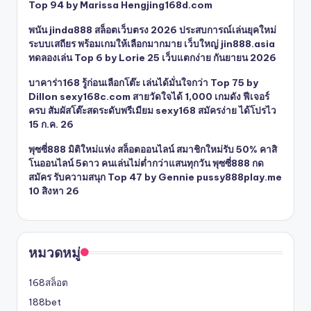
Top 94 by Marissa Hengjing168d.com
พนัน jinda888 สล็อตเว็บตรง 2026 ประสบการณ์เล่นยุคใหม่
ระบบเสถียร พร้อมเกมให้เลือกมากมาย เว็บใหญ่ jin888.asia
ทดลองเล่น Top 6 by Lorie 25 เว็บแตกง่าย กันยายน 2026
บาคาร่า168 รู้ก่อนเลือกโต๊ะ เล่นได้มั่นใจกว่า Top 75 by
Dillon sexy168c.com สายวัดใจได้ 1,000 เกมดัง ฟีเจอร์
ครบ สัมผัสโต๊ะสดระดับพรีเมียม sexy168 สมัครง่าย ได้โปรไว
15 ก.ค. 26
พุซซี่888 มิติใหม่แห่ง สล็อตออนไลน์ สมาชิกใหม่รับ 50% คาสิ
โนออนไลน์ 5ดาว คนเล่นไม่ต่ำกว่าแสนทุกวัน พุซซี่888 กด
สมัคร รับความสนุก Top 47 by Gennie pussy888play.me
10 สิงหา 26
หมวดหมู่
168สล็อต
188bet