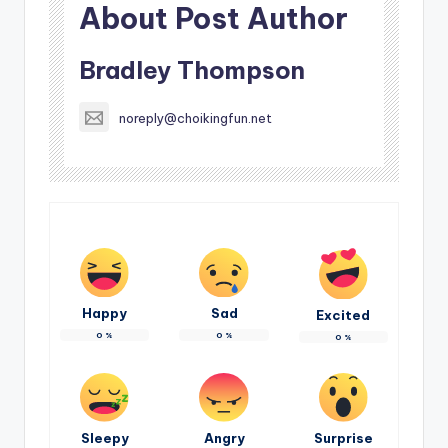
About Post Author
Bradley Thompson
noreply@choikingfun.net
Happy
Sad
Excited
0
%
0
%
0
%
Sleepy
Angry
Surprise