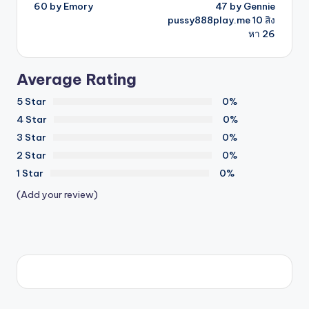
60 by Emory
47 by Gennie
pussy888play.me 10 สิง
หา 26
Average Rating
5 Star
0%
4 Star
0%
3 Star
0%
2 Star
0%
1 Star
0%
(Add your review)