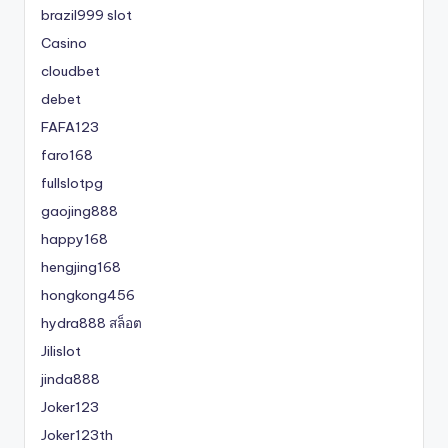
brazil999 slot
Casino
cloudbet
debet
FAFA123
faro168
fullslotpg
gaojing888
happy168
hengjing168
hongkong456
hydra888 สล็อต
Jilislot
jinda888
Joker123
Joker123th