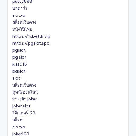
pussy888
บาคาร่า
slotxo
สล็อตเว็บตรง
หนังโป๊ไทย
https://1xbetth.vip
https://pgslot.spa
pgslot
pg slot
kiss918
pgslot
slot
สล็อตเว็บตรง
ดูหนังออนไลน์
ทางเข้า joker
joker slot
โจ๊กเกอร์123
สล็อต
slotxo
joker123