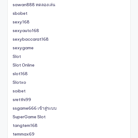
sawan888 ทดลองเล่น
sbobet
sexy168
sexyauto168
sexybaccarat168
sexygame
Slot
Slot Online
slot168
Slotxo
soibet
sretthi99
ssgame666 เข้าสู่ระบบ
SuperGame Slot
tangtem168
temmax69