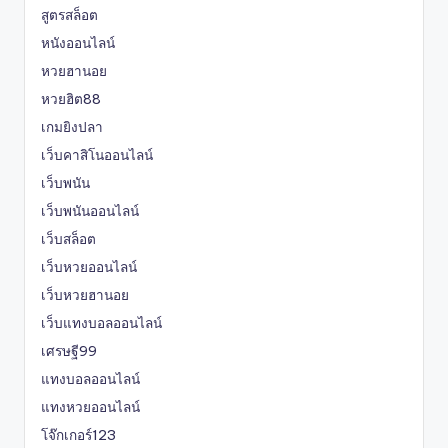
สูตรสล็อต
หนังออนไลน์
หวยฮานอย
หวยฮิต88
เกมยิงปลา
เว็บคาสิโนออนไลน์
เว็บพนัน
เว็บพนันออนไลน์
เว็บสล็อต
เว็บหวยออนไลน์
เว็บหวยฮานอย
เว็บแทงบอลออนไลน์
เศรษฐี99
แทงบอลออนไลน์
แทงหวยออนไลน์
โจ๊กเกอร์123