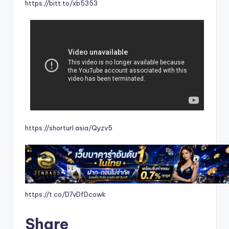
https://bitt.to/xb5353
https://shorturl.asia/Qyzv5
https://t.co/D7vDfDcowk
Share