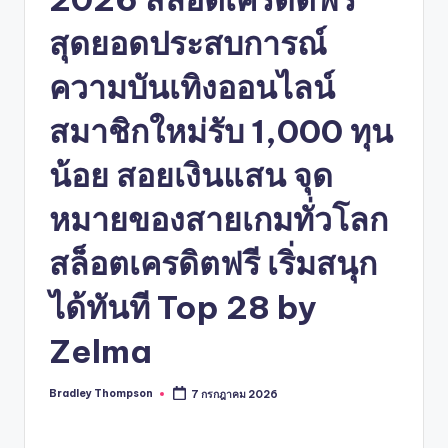
สุดยอดประสบการณ์
ความบันเทิงออนไลน์
สมาชิกใหม่รับ 1,000 ทุน
น้อย สอยเงินแสน จุด
หมายของสายเกมทั่วโลก
สล็อตเครดิตฟรี เริ่มสนุก
ได้ทันที Top 28 by
Zelma
Bradley Thompson
7 กรกฎาคม 2026
Posted
by