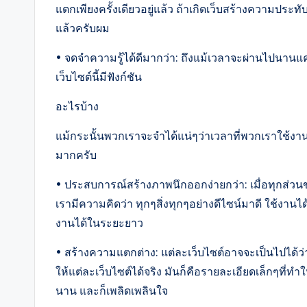
แตกเพียงครั้งเดียวอยู่แล้ว ถ้าเกิดเว็บสร้างความประทับใ
แล้วครับผม
• จดจำความรู้ได้ดีมากว่า: ถึงแม้เวลาจะผ่านไปนานแ
เว็บไซต์นี้มีฟังก์ชัน
อะไรบ้าง
แม้กระนั้นพวกเราจะจำได้แน่ๆว่าเวลาที่พวกเราใช้งานนั
มากครับ
• ประสบการณ์สร้างภาพนึกออกง่ายกว่า: เมื่อทุกส่วนข
เรามีความคิดว่า ทุกๆสิ่งทุกๆอย่างดีไซน์มาดี ใช้งาน
งานได้ในระยะยาว
• สร้างความแตกต่าง: แต่ละเว็บไซต์อาจจะเป็นไปได้ว่าจะ
ให้แต่ละเว็บไซต์ได้จริง มันก็คือรายละเอียดเล็กๆที่ทำให
นาน และก็เพลิดเพลินใจ