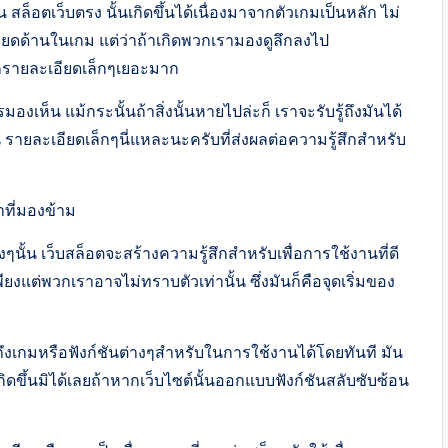
สล็อตเว็บตรง นั้นเกิดขึ้นได้เนื่องมาจากตัวเกมเป็นหลัก ไม่
ียดด้านในเกม แต่ว่าถ้าเกิดพวกเรามองดูลึกลงไป
กรายละเอียดเล็กๆเยอะมาก
มองเห็น แม้กระนั้นถ้าสิ่งนั้นหายไปล่ะก็ เราจะรับรู้ถึงมันได้
 รายละเอียดเล็กๆนี่แหละนะครับที่ส่งผลต่อความรู้สึกสำหรับ
าที่มองข้าม
งๆนั้น เว็บสล็อตจะสร้างความรู้สึกสำหรับเพื่อการใช้งานที่ดี
ยงแต่พวกเราอาจไม่ทราบตัวเท่านั้น ซึ่งมันก็คือจุดเริ่มของ
ถึงเกมหรือฟังก์ชันต่างๆสำหรับในการใช้งานได้โดยทันที มัน
จะเกิดขึ้นมิได้เลยถ้าหากเว็บไซต์นั้นออกแบบฟังก์ชันสลับซับซ้อน