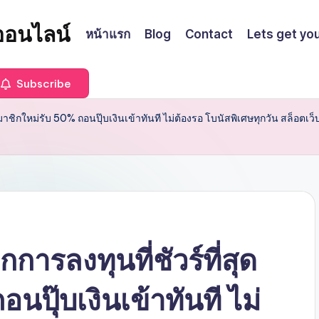
ออนไลน์
หน้าแรก
Blog
Contact
Lets get you
Subscribe
 สมาชิกใหม่รับ 50% ถอนปุ๊บเงินเข้าทันที ไม่ต้องรอ โบนัสพิเศษทุกวัน สล็อ
การลงทุนที่ชัวร์ที่สุด
ปุ๊บเงินเข้าทันที ไม่