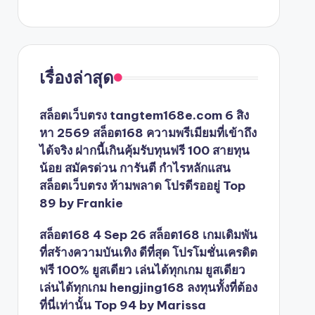
เรื่องล่าสุด
สล็อตเว็บตรง tangtem168e.com 6 สิง
หา 2569 สล็อต168 ความพรีเมียมที่เข้าถึง
ได้จริง ฝากนี้เกินคุ้มรับทุนฟรี 100 สายทุน
น้อย สมัครด่วน การันตี กำไรหลักแสน
สล็อตเว็บตรง ห้ามพลาด โปรดีรออยู่ Top
89 by Frankie
สล็อต168 4 Sep 26 สล็อต168 เกมเดิมพัน
ที่สร้างความบันเทิง ดีที่สุด โปรโมชั่นเครดิต
ฟรี 100% ยูสเดียว เล่นได้ทุกเกม ยูสเดียว
เล่นได้ทุกเกม hengjing168 ลงทุนทั้งที่ต้อง
ที่นี่เท่านั้น Top 94 by Marissa