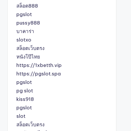
สล็อต888
pgslot
pussy888
บาคาร่า
slotxo
สล็อตเว็บตรง
หนังโป๊ไทย
https://1xbetth.vip
https://pgslot.spa
pgslot
pg slot
kiss918
pgslot
slot
สล็อตเว็บตรง