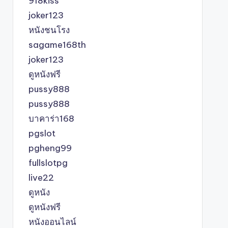
918kiss
joker123
หนังชนโรง
sagame168th
joker123
ดูหนังฟรี
pussy888
pussy888
บาคาร่า168
pgslot
pgheng99
fullslotpg
live22
ดูหนัง
ดูหนังฟรี
หนังออนไลน์