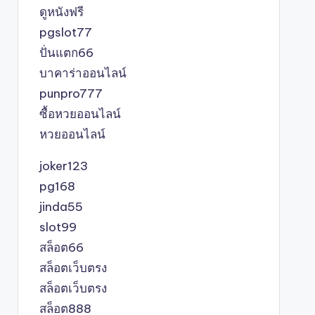
ดูหนังฟรี
pgslot77
ปั่นแตก66
บาคาร่าออนไลน์
punpro777
ซื้อหวยออนไลน์
หวยออนไลน์
joker123
pg168
jinda55
slot99
สล็อต66
สล็อตเว็บตรง
สล็อตเว็บตรง
สล็อต888