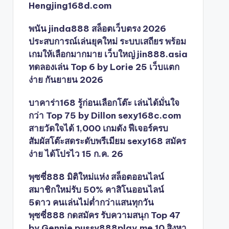
Hengjing168d.com
พนัน jinda888 สล็อตเว็บตรง 2026
ประสบการณ์เล่นยุคใหม่ ระบบเสถียร พร้อม
เกมให้เลือกมากมาย เว็บใหญ่ jin888.asia
ทดลองเล่น Top 6 by Lorie 25 เว็บแตก
ง่าย กันยายน 2026
บาคาร่า168 รู้ก่อนเลือกโต๊ะ เล่นได้มั่นใจ
กว่า Top 75 by Dillon sexy168c.com
สายวัดใจได้ 1,000 เกมดัง ฟีเจอร์ครบ
สัมผัสโต๊ะสดระดับพรีเมียม sexy168 สมัคร
ง่าย ได้โปรไว 15 ก.ค. 26
พุซซี่888 มิติใหม่แห่ง สล็อตออนไลน์
สมาชิกใหม่รับ 50% คาสิโนออนไลน์
5ดาว คนเล่นไม่ต่ำกว่าแสนทุกวัน
พุซซี่888 กดสมัคร รับความสนุก Top 47
by Gennie pussy888play.me 10 สิงหา