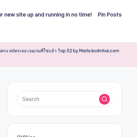
r new site up and running in no time!
Pin Posts
ตเว็บตรง สมัครเลย เจอเกมที่ใช่แล้ว Top 52 by Marla kodmhai.com