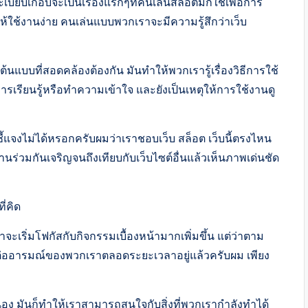
เบียบเกือบจะเป็นเรื่องแรกๆที่คนเล่นสล็อตมักใช้เพื่อการ
งให้ใช้งานง่าย คนเล่นแบบพวกเราจะมีความรู้สึกว่าเว็บ
นแบบที่สอดคล้องต้องกัน มันทำให้พวกเรารู้เรื่องวิธีการใช้
รเรียนรู้หรือทำความเข้าใจ และยังเป็นเหตุให้การใช้งานดู
ชี้แจงไม่ได้หรอกครับผมว่าเราชอบเว็บ สล็อต เว็บนี้ตรงไหน
งานร่วมกันเจริญจนถึงเทียบกับเว็บไซต์อื่นแล้วเห็นภาพเด่นชัด
ี่คิด
าจะเริ่มโฟกัสกับกิจกรรมเบื้องหน้ามากเพิ่มขึ้น แต่ว่าตาม
ลต่ออารมณ์ของพวกเราตลอดระยะเวลาอยู่แล้วครับผม เพียง
่อง มันก็ทำให้เราสามารถสนใจกับสิ่งที่พวกเรากำลังทำได้