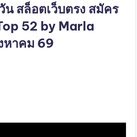
วัน สล็อตเว็บตรง สมัคร
ว Top 52 by Marla
ิงหาคม 69