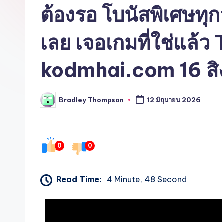
ต้องรอ โบนัสพิเศษทุก
เลย เจอเกมที่ใช่แล้
kodmhai.com 16 ส
Bradley Thompson
12 มิถุนายน 2026
Posted
by
0
0
Read Time:
4 Minute, 48 Second