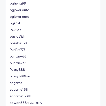
pgheng99
pgjoker auto
pgjoker auto
pgk44
PGSlot
pgslotfish
pokebet88
PunPro777
puntaek66
puntaek77
Pussy888
pussy888fun
sagame
sagame168
sagame168th
sawan888 ทดลองเล่น