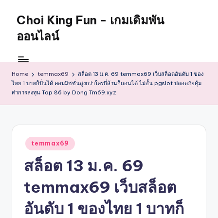
Choi King Fun - เกมเดิมพัน
Skip
to
ออนไลน์
content
Home
temmax69
สล็อต 13 ม.ค. 69 temmax69 เว็บสล็อตอันดับ 1 ของ
ไทย 1 บาทก็ปั่นได้ คอมมิชชั่นสูงกว่าใครกี่ล้านก็ถอนได้ ไม่อั้น pgslot ปลอดภัยคุ้ม
ค่าการลงทุน Top 86 by Dong Tm69.xyz
Posted
temmax69
in
สล็อต 13 ม.ค. 69
temmax69 เว็บสล็อต
อันดับ 1 ของไทย 1 บาทก็