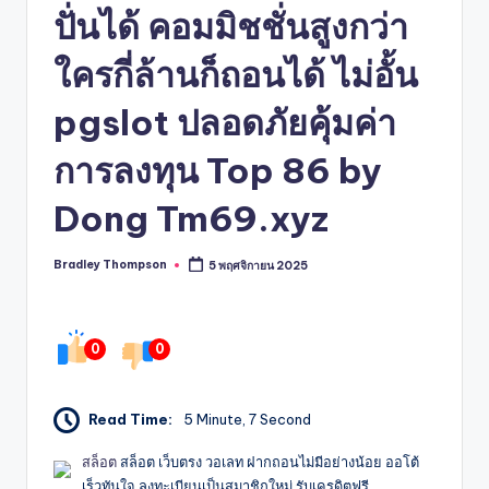
ปั่นได้ คอมมิชชั่นสูงกว่า
ใครกี่ล้านก็ถอนได้ ไม่อั้น
pgslot ปลอดภัยคุ้มค่า
การลงทุน Top 86 by
Dong Tm69.xyz
Bradley Thompson
5 พฤศจิกายน 2025
Posted
by
0
0
Read Time:
5 Minute, 7 Second
สล็อต
สล็อต เว็บตรง วอเลท ฝากถอนไม่มีอย่างน้อย ออโต้
เร็วทันใจ ลงทะเบียนเป็นสมาชิกใหม่ รับเครดิตฟรี