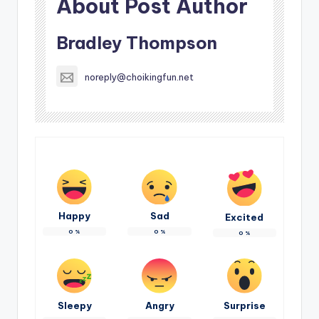
About Post Author
Bradley Thompson
noreply@choikingfun.net
Happy
Sad
Excited
0
%
0
%
0
%
Sleepy
Angry
Surprise