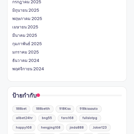
กรกฎาคม 2025
มิถุนายน 2025
พฤษภาคม 2025
เมษายน 2025
มีนาคม 2025
กุมภาพันธ์ 2025
มกราคม 2025
ธันวาคม 2024
พฤศจิกายน 2024
ป้ายกำกับ
188bet
188betth
918Kiss
918kissauto
allbet24hr
bng55
faro168
fullslotpg
happy168
hengjing168
jinda888
Joker123