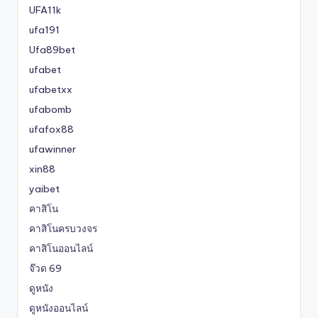
UFA11k
ufa191
Ufa89bet
ufabet
ufabetxx
ufabomb
ufafox88
ufawinner
xin88
yaibet
คาสิโน
คาสิโนครบวงจร
คาสิโนออนไลน์
จ๊วด 69
ดูหนัง
ดูหนังออนไลน์