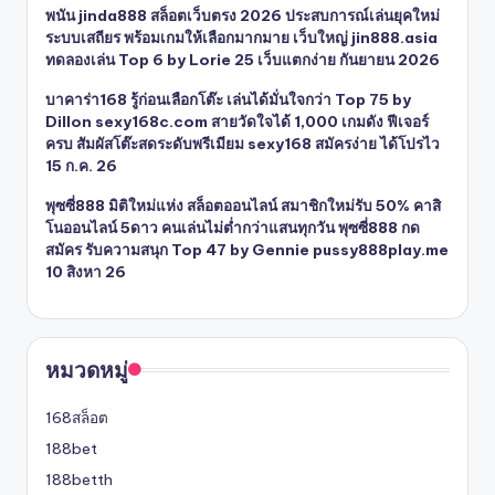
พนัน jinda888 สล็อตเว็บตรง 2026 ประสบการณ์เล่นยุคใหม่
ระบบเสถียร พร้อมเกมให้เลือกมากมาย เว็บใหญ่ jin888.asia
ทดลองเล่น Top 6 by Lorie 25 เว็บแตกง่าย กันยายน 2026
บาคาร่า168 รู้ก่อนเลือกโต๊ะ เล่นได้มั่นใจกว่า Top 75 by
Dillon sexy168c.com สายวัดใจได้ 1,000 เกมดัง ฟีเจอร์
ครบ สัมผัสโต๊ะสดระดับพรีเมียม sexy168 สมัครง่าย ได้โปรไว
15 ก.ค. 26
พุซซี่888 มิติใหม่แห่ง สล็อตออนไลน์ สมาชิกใหม่รับ 50% คาสิ
โนออนไลน์ 5ดาว คนเล่นไม่ต่ำกว่าแสนทุกวัน พุซซี่888 กด
สมัคร รับความสนุก Top 47 by Gennie pussy888play.me
10 สิงหา 26
หมวดหมู่
168สล็อต
188bet
188betth