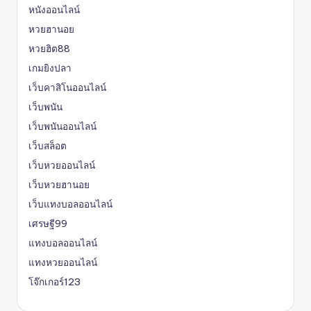
หนังออนไลน์
หวยฮานอย
หวยฮิต88
เกมยิงปลา
เว็บคาสิโนออนไลน์
เว็บพนัน
เว็บพนันออนไลน์
เว็บสล็อต
เว็บหวยออนไลน์
เว็บหวยฮานอย
เว็บแทงบอลออนไลน์
เศรษฐี99
แทงบอลออนไลน์
แทงหวยออนไลน์
โจ๊กเกอร์123