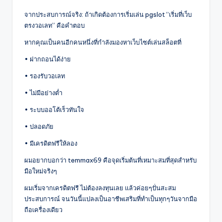
จากประสบการณ์จริง: ถ้าเกิดต้องการเริ่มเล่น pgslot “เริ่มที่เว็บ
ตรงวอเลท” คือคำตอบ
หากคุณเป็นคนอีกคนหนึ่งที่กำลังมองหาเว็บไซต์เล่นสล็อตที่
• ฝากถอนได้ง่าย
• รองรับวอเลท
• ไม่มีอย่างต่ำ
• ระบบออโต้เร็วทันใจ
• ปลอดภัย
• มีเครดิตฟรีให้ลอง
ผมอยากบอกว่า temmax69 คือจุดเริ่มต้นที่เหมาะสมที่สุดสำหรับ
มือใหม่จริงๆ
ผมเริ่มจากเครดิตฟรี ไม่ต้องลงทุนเลย แล้วค่อยๆปั่นสะสม
ประสบการณ์ จนวันนี้แปลงเป็นอาชีพเสริมที่ทำเป็นทุกๆวันจากมือ
ถือเครื่องเดียว