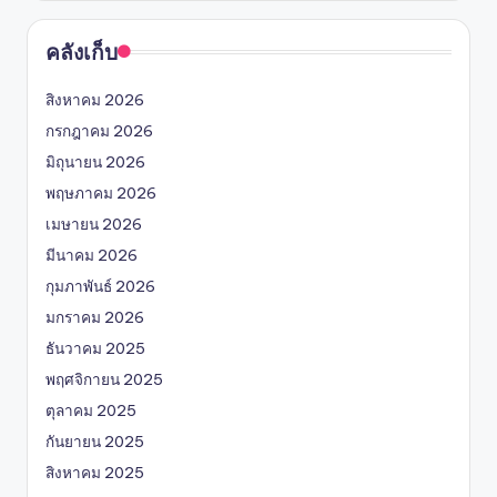
คลังเก็บ
สิงหาคม 2026
กรกฎาคม 2026
มิถุนายน 2026
พฤษภาคม 2026
เมษายน 2026
มีนาคม 2026
กุมภาพันธ์ 2026
มกราคม 2026
ธันวาคม 2025
พฤศจิกายน 2025
ตุลาคม 2025
กันยายน 2025
สิงหาคม 2025