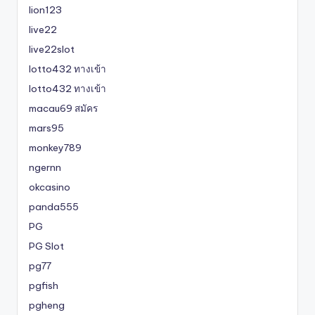
lion123
live22
live22slot
lotto432 ทางเข้า
lotto432 ทางเข้า
macau69 สมัคร
mars95
monkey789
ngernn
okcasino
panda555
PG
PG Slot
pg77
pgfish
pgheng