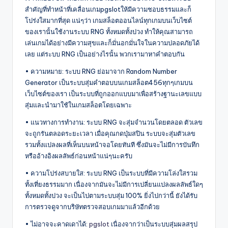
สำคัญที่ทำหน้าที่เคลื่อนเกมpgslotให้มีความชอบธรรมและก็
โปร่งใสมากที่สุด แน่ๆว่า เกมสล็อตออนไลน์ทุกเกมบนเว็บไซต์
ของเรานั้นใช้งานระบบ RNG ทั้งหมดทั้งปวง ทำให้คุณสามารถ
เล่นเกมได้อย่างมีความสุขและก็มั่นอกมั่นใจในความปลอดภัยได้
เลย แต่ระบบ RNG เป็นอย่างไรนั้น พวกเรามาหาคำตอบกัน
• ความหมาย: ระบบ RNG ย่อมาจาก Random Number
Generator เป็นระบบสุ่มคำตอบบนเกมสล็อต456ทุกๆเกมบน
เว็บไซต์ของเรา เป็นระบบที่ถูกออกแบบมาเพื่อสร้างฐานะเลขแบบ
สุ่มและนำมาใช้ในเกมสล็อตโดยเฉพาะ
• แนวทางการทำงาน: ระบบ RNG จะสุ่มจำนวนโดยตลอด ตัวเลข
จะถูกรันตลอดระยะเวลา เมื่อคุณกดปุ่มสปิน ระบบจะสุ่มตัวเลข
รวมทั้งแปลงผลที่เห็นบนหน้าจอโดยทันที ซึ่งมันจะไม่มีการบันทึก
หรืออ้างอิงผลลัพธ์ก่อนหน้าแน่ๆนะครับ
• ความโปร่งสบายใส: ระบบ RNG เป็นระบบที่มีความโล่งใสรวม
ทั้งเที่ยงธรรมมาก เนื่องจากมันจะไม่มีการเปลี่ยนแปลงผลลัพธ์ใดๆ
ทั้งหมดทั้งปวง จะเป็นไปตามระบบสุ่ม 100% ยิ่งไปกว่านี้ ยังได้รับ
การตรวจดูจากบริษัทตรวจสอบเกมมาแล้วอีกด้วย
• ไม่อาจจะคาดเดาได้:
pgslot
เนื่องจากว่าเป็นระบบสุ่มผลสรุป