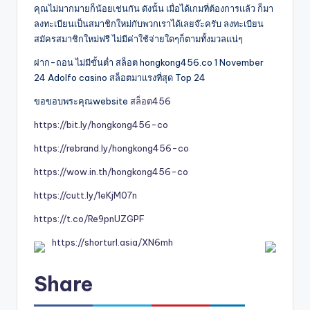
คุณไม่มากมายก็น้อยเช่นกัน ดังนั้น เมื่อได้เกมที่ต้องการแล้ว ก็มา
ลงทะเบียนเป็นสมาชิกใหม่กับพวกเราได้เลยจ๊ะครับ ลงทะเบียน
สมัครสมาชิกใหม่ฟรี ไม่มีค่าใช้จ่ายใดๆก็ตามทั้งมวลแน่ๆ
ฝาก-ถอน ไม่มีขั้นต่ำ สล็อต hongkong456.co 1 November
24 Adolfo casino สล็อตมาแรงที่สุด Top 24
ขอขอบพระคุณwebsite
สล็อต456
https://bit.ly/hongkong456-co
https://rebrand.ly/hongkong456-co
https://wow.in.th/hongkong456-co
https://cutt.ly/1eKjM07n
https://t.co/Re9pnUZGPF
https://shorturl.asia/XN6mh
Share