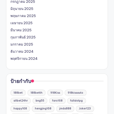
กรกฎาคม 2025
มิถุนายน 2025
พฤษภาคม 2025
เมษายน 2025
มีนาคม 2025
กุมภาพันธ์ 2025
มกราคม 2025
ธันวาคม 2024
พฤศจิกายน 2024
ป้ายกำกับ
188bet
188betth
918Kiss
918kissauto
allbet24hr
bng55
faro168
fullslotpg
happy168
hengjing168
jinda888
Joker123