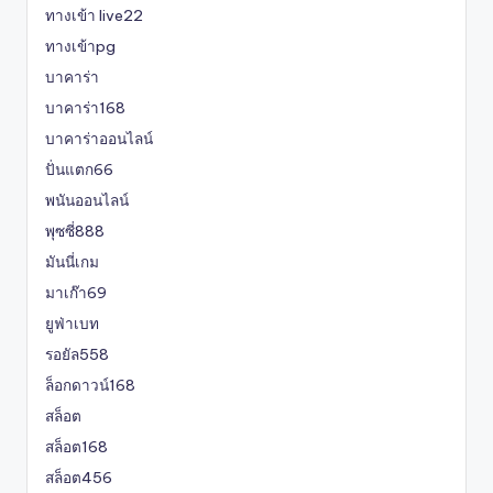
ทางเข้า live22
ทางเข้าpg
บาคาร่า
บาคาร่า168
บาคาร่าออนไลน์
ปั่นแตก66
พนันออนไลน์
พุซซี่888
มันนี่เกม
มาเก๊า69
ยูฟ่าเบท
รอยัล558
ล็อกดาวน์168
สล็อต
สล็อต168
สล็อต456