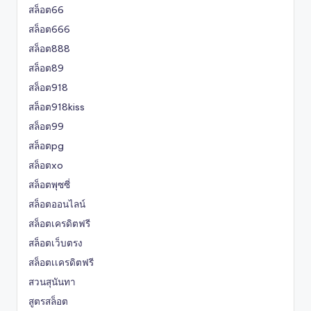
สล็อต66
สล็อต666
สล็อต888
สล็อต89
สล็อต918
สล็อต918kiss
สล็อต99
สล็อตpg
สล็อตxo
สล็อตพุซซี่
สล็อตออนไลน์
สล็อตเครดิตฟรี
สล็อตเว็บตรง
สล็อตเเครดิตฟรี
สวนสุนันทา
สูตรสล็อต