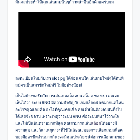
มันจะช่วยทำให้คุณเล่นเกมนั้นๆก้าวหน้าขึ้นอีกด้วยครับผม
ลงทะเบียนใหม่กับเรา slot pg ได้ก่อนคนใด เล่นเกมใหม่ๆได้ทันที
สมัครเป็นสมาชิกใหม่ฟรี ไม่มีอย่างน้อย!
เป็นไงบ้างขอรับกับการเล่นเกมสล็อตบน สล็อต ของเรา คุณจะ
เห็นได้ว่า ระบบ RNG มีความสำคัญกับเกมสล็อต456มากแค่ไหน
อะไรที่คุณเคยคิด อะไรที่คุณเคยเชื่อ คุณจำเป็นต้องลบมันทิ้งไป
ได้เลยจ้ะขอรับ เพราะเหตุว่าระบบ RNG คือระบบที่น่าไว้วางใจ
และไม่เป็นอันตรายมากที่สุด คุณสามารถเล่น
สล็อต
ได้อย่างมี
ความสุข และก็สาเหตุต่างๆที่ใช้ในลัษณะของการเลือกเกมสล็อต
ของมืออาชีพส่วนมากก็คงจะมีคุณประโยชน์ต่อการเลือกเกมของ