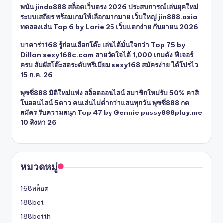
พนัน jinda888 สล็อตเว็บตรง 2026 ประสบการณ์เล่นยุคใหม่
ระบบเสถียร พร้อมเกมให้เลือกมากมาย เว็บใหญ่ jin888.asia
ทดลองเล่น Top 6 by Lorie 25 เว็บแตกง่าย กันยายน 2026
บาคาร่า168 รู้ก่อนเลือกโต๊ะ เล่นได้มั่นใจกว่า Top 75 by
Dillon sexy168c.com สายวัดใจได้ 1,000 เกมดัง ฟีเจอร์
ครบ สัมผัสโต๊ะสดระดับพรีเมียม sexy168 สมัครง่าย ได้โปรไว
15 ก.ค. 26
พุซซี่888 มิติใหม่แห่ง สล็อตออนไลน์ สมาชิกใหม่รับ 50% คาสิ
โนออนไลน์ 5ดาว คนเล่นไม่ต่ำกว่าแสนทุกวัน พุซซี่888 กด
สมัคร รับความสนุก Top 47 by Gennie pussy888play.me
10 สิงหา 26
หมวดหมู่
168สล็อต
188bet
188betth