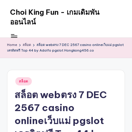
Choi King Fun - เกมเดิมพัน
Skip
to
ออนไลน์
content
Home
สล็อต
สล็อต webตรง 7 DEC 2567 casino onlineเว็บแม่ pgslot
เครดิตฟรี Top 44 by Adolfo pgslot Hongkong456.co
Posted
สล็อต
in
สล็อต webตรง 7 DEC
2567 casino
onlineเว็บแม่ pgslot