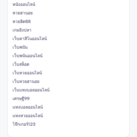
หนังออนไลน์
หวยฮานอย
หวยฮิต88
เกมยิงปลา
เว็บคาสิโนออนไลน์
เว็บพนัน
เว็บพนันออนไลน์
เว็บสล็อต
เว็บหวยออนไลน์
เว็บหวยฮานอย
เว็บแทงบอลออนไลน์
เศรษฐี99
แทงบอลออนไลน์
แทงหวยออนไลน์
โจ๊กเกอร์123