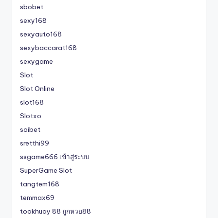
sbobet
sexy168
sexyauto168
sexybaccarat168
sexygame
Slot
Slot Online
slot168
Slotxo
soibet
sretthi99
ssgame666 เข้าสู่ระบบ
SuperGame Slot
tangtem168
temmax69
tookhuay 88 ถูกหวย88