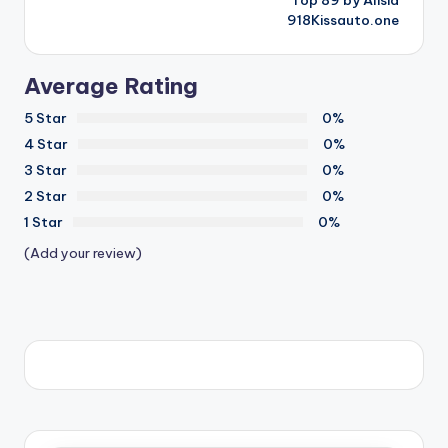
Top 89 by Alisia
918Kissauto.one
Average Rating
5 Star
0%
4 Star
0%
3 Star
0%
2 Star
0%
1 Star
0%
(Add your review)