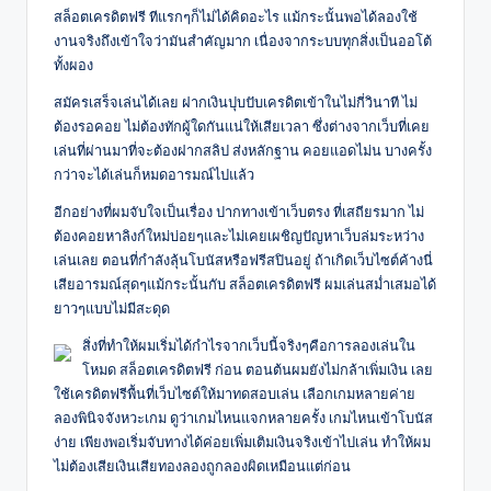
สล็อตเครดิตฟรี ทีแรกๆก็ไม่ได้คิดอะไร แม้กระนั้นพอได้ลองใช้
งานจริงถึงเข้าใจว่ามันสำคัญมาก เนื่องจากระบบทุกสิ่งเป็นออโต้
ทั้งผอง
สมัครเสร็จเล่นได้เลย ฝากเงินปุบปับเครดิตเข้าในไม่กี่วินาที ไม่
ต้องรอคอย ไม่ต้องทักผู้ใดกันแน่ให้เสียเวลา ซึ่งต่างจากเว็บที่เคย
เล่นที่ผ่านมาที่จะต้องฝากสลิป ส่งหลักฐาน คอยแอดไม่น บางครั้ง
กว่าจะได้เล่นก็หมดอารมณ์ไปแล้ว
อีกอย่างที่ผมจับใจเป็นเรื่อง ปากทางเข้าเว็บตรง ที่เสถียรมาก ไม่
ต้องคอยหาลิงก์ใหม่บ่อยๆและไม่เคยเผชิญปัญหาเว็บล่มระหว่าง
เล่นเลย ตอนที่กำลังลุ้นโบนัสหรือฟรีสปินอยู่ ถ้าเกิดเว็บไซต์ค้างนี่
เสียอารมณ์สุดๆแม้กระนั้นกับ สล็อตเครดิตฟรี ผมเล่นสม่ำเสมอได้
ยาวๆแบบไม่มีสะดุด
สิ่งที่ทำให้ผมเริ่มได้กำไรจากเว็บนี้จริงๆคือการลองเล่นใน
โหมด สล็อตเครดิตฟรี ก่อน ตอนต้นผมยังไม่กล้าเพิ่มเงิน เลย
ใช้เครดิตฟรีพื้นที่เว็บไซต์ให้มาทดสอบเล่น เลือกเกมหลายค่าย
ลองพินิจจังหวะเกม ดูว่าเกมไหนแจกหลายครั้ง เกมไหนเข้าโบนัส
ง่าย เพียงพอเริ่มจับทางได้ค่อยเพิ่มเติมเงินจริงเข้าไปเล่น ทำให้ผม
ไม่ต้องเสียเงินเสียทองลองถูกลองผิดเหมือนแต่ก่อน