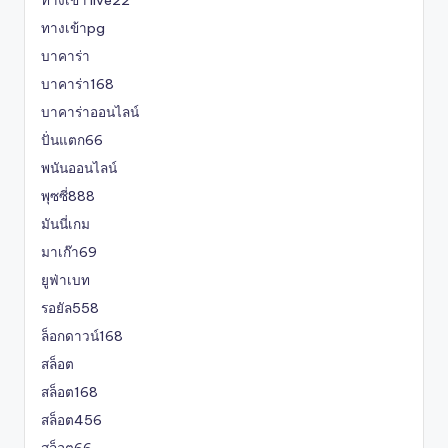
ทางเข้าpg
บาคาร่า
บาคาร่า168
บาคาร่าออนไลน์
ปั่นแตก66
พนันออนไลน์
พุซซี่888
มันนี่เกม
มาเก๊า69
ยูฟ่าเบท
รอยัล558
ล็อกดาวน์168
สล็อต
สล็อต168
สล็อต456
สล็อต66