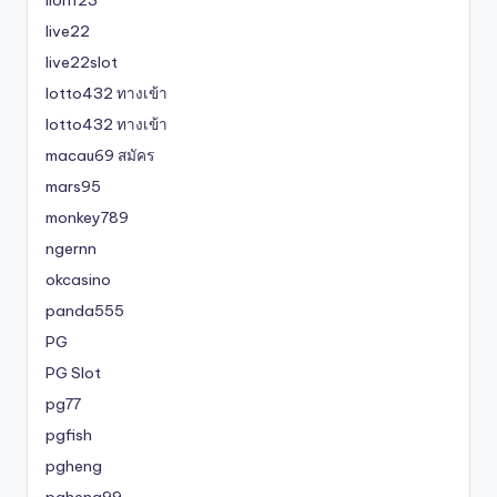
live22
live22slot
lotto432 ทางเข้า
lotto432 ทางเข้า
macau69 สมัคร
mars95
monkey789
ngernn
okcasino
panda555
PG
PG Slot
pg77
pgfish
pgheng
pgheng99