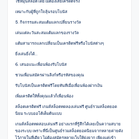
ใช้หมุนสล็อตโดยไม่ต้องเสียเครดิตจริง
เหมาะกับผู้ที่ถูกใจลุ้นรอบโบนัส
5. กิจกรรมสะสมแต้มแลกเปลี่ยนรางวัล
เล่นแต่ละวันสะสมแต้มแลกของรางวัล
แต้มสามารถแลกเปลี่ยนเป็นเครดิตฟรีหรือโบนัสต่างๆ
ยิ่งเล่นยิ่งได้…
6. เสนอแนะเพื่อนพ้องรับโบนัส
ชวนเพื่อนสมัครผ่านลิงก์หรือรหัสของคุณ
รับโบนัสเป็นเครดิตฟรีโดยทันทีเมื่อเพื่อนพ้องฝากเงิน
เพิ่มเครดิตให้ทั้งคุณแล้วก็เพื่อนพ้อง
สล็อตเครดิตฟรี เกมส์สล็อตทดลองเล่นฟรี ศูนย์รวมสล็อตยอด
นิยม ระบบออโต้เต็มต้นแบบ
เกมส์สล็อตทดสอบเล่นฟรี อย่างแรกที่รู้สึกได้เลยเป็นความสบาย
ของระบบ เพราะที่นี่เป็นศูนย์รวมสล็อตยอดนิยมจากหลายค่ายดัง
ไว้ภายในที่เดียว ไม่ต้องสมัครหลายเว็บให้ยุ่งยาก เพียงแค่เข้า