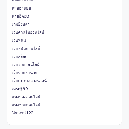
หวยฮานอย
หวยฮิต88
เกมยิงปลา
เว็บคาสิโนออนไลน์
เว็บพนัน
เว็บพนันออนไลน์
เว็บสล็อต
เว็บหวยออนไลน์
เว็บหวยฮานอย
เว็บแทงบอลออนไลน์
เศรษฐี99
แทงบอลออนไลน์
แทงหวยออนไลน์
โจ๊กเกอร์123