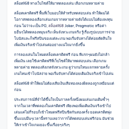
สล็อต168 ทางเว็บไซต์ให้มาทดลองเล่น เลือกเกมหลายค่าย
สล็อตเครดิตฟรี พื้นที่เว็บมอบให้สำหรับทดสอบเล่น ทำให้ผมได้
โอกาสทดลองเลือกเล่นเกมจากหลายค่ายดังได้แบบไม่ต้องลงทุน
ก่อน ไม่ว่าจะเป็น PG,
สล็อต168
Joker, Pragmatic หรือค่า
ยอื่นๆได้ทดลองหมุนจริง เห็นจังหวะเกมจริง รู้เรื่องรูปแบบการจ่าย
โบนัสและก็ฟรีสปินของแต่ละเกม พอเริ่มจับทางได้ค่อยตัดสินใจ
เพิ่มเงินจริงเข้าไปเล่นต่ออย่างแน่ใจมากยิ่งขึ้น
การลองเล่นในโหมดสล็อตเครดิตฟรี ก่อน ทีแรกๆผมยังไม่กล้า
เพิ่มเงิน เลยใช้เครดิตฟรีที่เว็บไซต์ให้มาทดสอบเล่น เลือกเกม
หลายค่าย ทดลองสังเกตจังหวะเกม ดูว่าเกมไหนแจกหลายครั้ง
เกมไหนเข้าโบนัสง่าย พอเริ่มจับทางได้ค่อยเติมเงินจริงเข้าไปเล่น
สล็อต168 ทำให้ผมไม่ต้องเสียเงินเสียทองลองผิดลองถูกเหมือนแต่
ก่อน
ประสบการณ์ที่จำได้ขึ้นใจเป็นกาลครั้งหนึ่งผมเล่นเกมเดิมซ้ำๆ
จากในเวลาที่ทดลองในเครดิตฟรี เพียงพอเพิ่มเติมเงินจริงเข้าไป
เล่นแค่ไม่กี่รอบก็เข้าโหมดฟรีสปินชิดกันสองครั้ง ยอดเครดิตพุ่ง
ขึ้นแบบมึนๆเวลานี้ทราบเลยว่าการได้ทดสอบเล่นฟรีก่อน มันช่วย
ให้เราเข้าใจเกมเยอะขึ้นเรื่อยๆจริงๆ