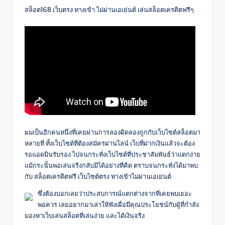
สล็อต168 เว็บตรง ทางเข้า ไม่ผ่านเอเย่นต์ เล่นสล็อตเครดิตฟรีๆ
ผมเป็นอีกคนหนึ่งที่เคยผ่านการลองผิดลองถูกกับเว็บไซต์สล็อตมา
หลายที่ ทั้งเว็บไซต์ที่ต้องสมัครผ่านไลน์ เว็บที่ฝากเงินแล้วจะต้อง
รอแอดมินรับรอง ไปจนกระทั่งเว็บไซต์ที่ประชาสัมพันธ์ว่าแตกง่าย
แม้กระนั้นพอเล่นจริงกลับมิได้อย่างที่คิด ตราบจนกระทั่งได้มาพบ
กับ สล็อตเครดิตฟรี เว็บไซต์ตรง ทางเข้าไม่ผ่านเอเย่นต์
ซึ่งต้องบอกเลยว่าประสบการณ์แตกต่างจากที่เคยพบเยอะ
พอควร เลยอยากมาเล่าให้ฟังเผื่อมีคุณประโยชน์กับผู้ที่กำลัง
มองหาเว็บเล่นสล็อตที่เล่นง่าย และได้เงินจริง