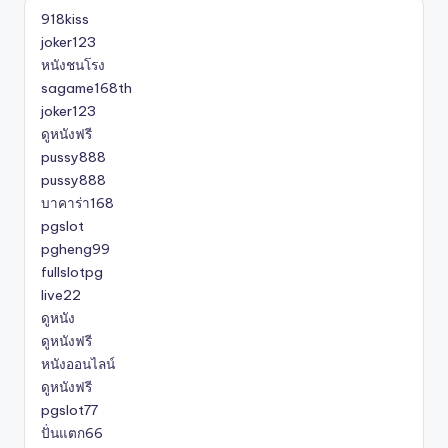
918kiss
joker123
หนังชนโรง
sagame168th
joker123
ดูหนังฟรี
pussy888
pussy888
บาคาร่า168
pgslot
pgheng99
fullslotpg
live22
ดูหนัง
ดูหนังฟรี
หนังออนไลน์
ดูหนังฟรี
pgslot77
ปั่นแตก66