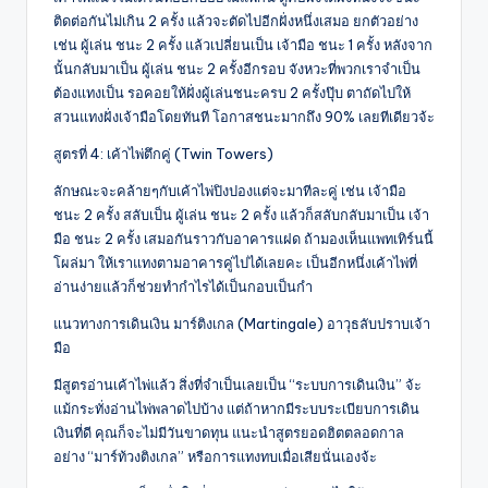
ติดต่อกันไม่เกิน 2 ครั้ง แล้วจะตัดไปอีกฝั่งหนึ่งเสมอ ยกตัวอย่าง
เช่น ผู้เล่น ชนะ 2 ครั้ง แล้วเปลี่ยนเป็น เจ้ามือ ชนะ 1 ครั้ง หลังจาก
นั้นกลับมาเป็น ผู้เล่น ชนะ 2 ครั้งอีกรอบ จังหวะที่พวกเราจำเป็น
ต้องแทงเป็น รอคอยให้ฝั่งผู้เล่นชนะครบ 2 ครั้งปุ๊บ ตาถัดไปให้
สวนแทงฝั่งเจ้ามือโดยทันที โอกาสชนะมากถึง 90% เลยทีเดียวจ้ะ
สูตรที่ 4: เค้าไพ่ตึกคู่ (Twin Towers)
ลักษณะจะคล้ายๆกับเค้าไพ่ปิงปองแต่จะมาทีละคู่ เช่น เจ้ามือ
ชนะ 2 ครั้ง สลับเป็น ผู้เล่น ชนะ 2 ครั้ง แล้วก็สลับกลับมาเป็น เจ้า
มือ ชนะ 2 ครั้ง เสมอกันราวกับอาคารแฝด ถ้ามองเห็นแพทเทิร์นนี้
โผล่มา ให้เราแทงตามอาคารคู่ไปได้เลยคะ เป็นอีกหนึ่งเค้าไพ่ที่
อ่านง่ายแล้วก็ช่วยทำกำไรได้เป็นกอบเป็นกำ
แนวทางการเดินเงิน มาร์ติงเกล (Martingale) อาวุธลับปราบเจ้า
มือ
มีสูตรอ่านเค้าไพ่แล้ว สิ่งที่จำเป็นเลยเป็น “ระบบการเดินเงิน” จ้ะ
แม้กระทั่งอ่านไพ่พลาดไปบ้าง แต่ถ้าหากมีระบบระเบียบการเดิน
เงินที่ดี คุณก็จะไม่มีวันขาดทุน แนะนำสูตรยอดฮิตตลอดกาล
อย่าง “มาร์ท้วงติงเกล” หรือการแทงทบเมื่อเสียนั่นเองจ้ะ