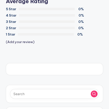
Average Rating
5 Star
0%
4 Star
0%
3 Star
0%
2 Star
0%
1 Star
0%
(Add your review)