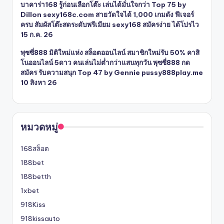
บาคาร่า168 รู้ก่อนเลือกโต๊ะ เล่นได้มั่นใจกว่า Top 75 by
Dillon sexy168c.com สายวัดใจได้ 1,000 เกมดัง ฟีเจอร์
ครบ สัมผัสโต๊ะสดระดับพรีเมียม sexy168 สมัครง่าย ได้โปรไว
15 ก.ค. 26
พุซซี่888 มิติใหม่แห่ง สล็อตออนไลน์ สมาชิกใหม่รับ 50% คาสิ
โนออนไลน์ 5ดาว คนเล่นไม่ต่ำกว่าแสนทุกวัน พุซซี่888 กด
สมัคร รับความสนุก Top 47 by Gennie pussy888play.me
10 สิงหา 26
หมวดหมู่
168สล็อต
188bet
188betth
1xbet
918Kiss
918kissauto