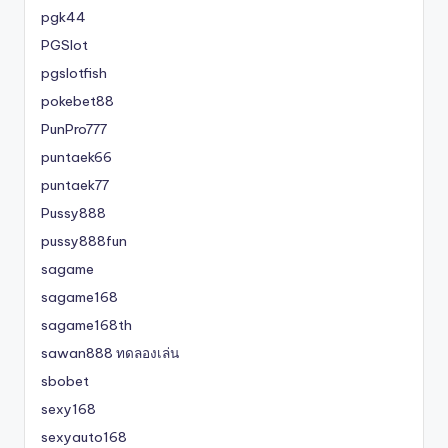
pgk44
PGSlot
pgslotfish
pokebet88
PunPro777
puntaek66
puntaek77
Pussy888
pussy888fun
sagame
sagame168
sagame168th
sawan888 ทดลองเล่น
sbobet
sexy168
sexyauto168