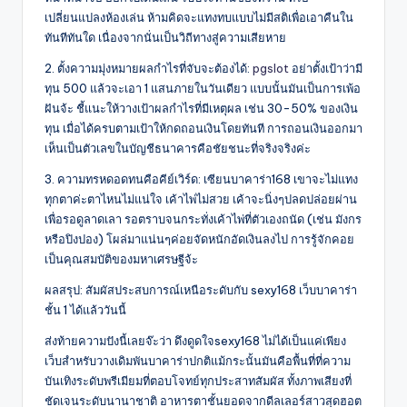
เปลี่ยนแปลงห้องเล่น ห้ามคิดจะแทงทบแบบไม่มีสติเพื่อเอาคืนใน
ทันทีทันใด เนื่องจากนั่นเป็นวิถีทางสู่ความเสียหาย
2. ตั้งความมุ่งหมายผลกำไรที่จับจะต้องได้:
pgslot
อย่าตั้งเป้าว่ามี
ทุน 500 แล้วจะเอา 1 แสนภายในวันเดียว แบบนั้นมันเป็นการเพ้อ
ฝันจ้ะ ชี้แนะให้วางเป้าผลกำไรที่มีเหตุผล เช่น 30-50% ของเงิน
ทุน เมื่อได้ครบตามเป้าให้กดถอนเงินโดยทันที การถอนเงินออกมา
เห็นเป็นตัวเลขในบัญชีธนาคารคือชัยชนะที่จริงจริงค่ะ
3. ความทรหดอดทนคือคีย์เวิร์ด: เซียนบาคาร่า168 เขาจะไม่แทง
ทุกตาค่ะตาไหนไม่แน่ใจ เค้าไพ่ไม่สวย เค้าจะนิ่งๆปลดปล่อยผ่าน
เพื่อรอดูลาดเลา รอตราบจนกระทั่งเค้าไพ่ที่ตัวเองถนัด (เช่น มังกร
หรือปิงปอง) โผล่มาแน่นๆค่อยจัดหนักอัดเงินลงไป การรู้จักคอย
เป็นคุณสมบัติของมหาเศรษฐีจ้ะ
ผลสรุป: สัมผัสประสบการณ์เหนือระดับกับ sexy168 เว็บบาคาร่า
ชั้น 1 ได้แล้ววันนี้
ส่งท้ายความปังนี้เลยจ๊ะว่า ดึงดูดใจsexy168 ไม่ได้เป็นแค่เพียง
เว็บสำหรับวางเดิมพันบาคาร่าปกติแม้กระนั้นมันคือพื้นที่ที่ความ
บันเทิงระดับพรีเมียมที่ตอบโจทย์ทุกประสาทสัมผัส ทั้งภาพเสียงที่
ชัดเจนระดับนานาชาติ อาหารตาชั้นยอดจากดีลเลอร์สาวสุดฮอต