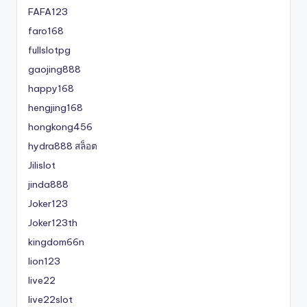
FAFA123
faro168
fullslotpg
gaojing888
happy168
hengjing168
hongkong456
hydra888 สล็อต
Jilislot
jinda888
Joker123
Joker123th
kingdom66n
lion123
live22
live22slot