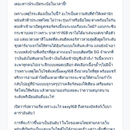
เดอะทาวน์ระเบิดระเบ้อในเวลานี้!
เพราะเหตุไรจะต้องเป็นเว็บนี้? อะไรเป็นความลับที่ทำให้เหล่านัก
พนันทั่วฟ้าประเทศไทย ไม่ว่าจะรุ่นเก๋าหรือมือใหม่ ต่างพร้อมใจกัน
ตบเท้าเข้ามาเปิดยูสเซอร์ตรงนี้จนระบบเกือบจะไหม้? แอบกระซิบ
กระซาบเลยว่า เพราะ บาคาร่า168 เขาไม่ได้มาเล่นๆแต่เขาคือตัว
แม่ แห่งแวดวงคาสิโนสดที่สะสมดีลเลอร์สาวสวยสุดดึงดูดใจระดับ
ซุปตาร์มาแจกไพ่ให้ท่านได้ลุ้นกันแบบใจสั่นสะท้าน แถมยังนำเอา
ระบบหลังบ้านที่เสถียรที่สุด ฝากถอนไวแบบติดสปีด 5G จำพวกที่
ว่าเงินยังไม่ทันหายใจเข้า เงินก็เด้งเข้าบัญชีแล้วจ้ะ! วันนี้พวกเรา
จะพาทุกคนไปเจาะลึกแบบหมดเปลือก คัดเลือกเนื้อๆย้ำๆไม่มีน้ำ
ว่าเพราะเหตุใดเว็บไซต์แห่งนี้sexy168 ถึงน่าสนใจที่สุด พร้อมแชร์
ทริกการอ่านเค้าไพ่ขั้นเทวดาที่สามารถจะช่วยให้ท่านโกยกำไร
กลับไปอยู่ที่บ้านแบบจุกๆสรุปว่าเคลียร์สมองให้เตียน เตรียมสมา
ร์ตโฟนให้พร้อม แล้วตามมามองกันเลยคะว่าความสนุกสนาน
ระดับพรีเมียมมันคืออะไร!
เปิดวาร์ปความเริ่ด เพราะอะไร sexy168 ถึงครองบัลลังก์เว็บบา
คาร่าอันดับ 1
การที่จะก้าวขึ้นมาเป็นอันดับ 1 ในใจของคนไทยท่ามกลางเว็บ
พนันที่เปิดกันเป็นแสนๆเว็บไซต์ไม่ได้ง่ายเลยจ๊า แต่ว่า เซ็กซี่บาคา