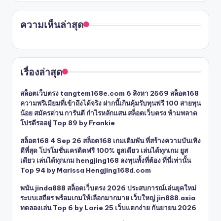
ความเห็นล่าสุด
เรื่องล่าสุด
สล็อตเว็บตรง tangtem168e.com 6 สิงหา 2569 สล็อต168
ความพรีเมียมที่เข้าถึงได้จริง ฝากนี้เกินคุ้มรับทุนฟรี 100 สายทุน
น้อย สมัครด่วน การันตี กำไรหลักแสน สล็อตเว็บตรง ห้ามพลาด
โปรดีรออยู่ Top 89 by Frankie
สล็อต168 4 Sep 26 สล็อต168 เกมเดิมพัน ที่สร้างความบันเทิง
ดีที่สุด โปรโมชั่นเครดิตฟรี 100% ยูสเดียว เล่นได้ทุกเกม ยูส
เดียว เล่นได้ทุกเกม hengjing168 ลงทุนทั้งที่ต้อง ที่นี่เท่านั้น
Top 94 by Marissa Hengjing168d.com
พนัน jinda888 สล็อตเว็บตรง 2026 ประสบการณ์เล่นยุคใหม่
ระบบเสถียร พร้อมเกมให้เลือกมากมาย เว็บใหญ่ jin888.asia
ทดลองเล่น Top 6 by Lorie 25 เว็บแตกง่าย กันยายน 2026