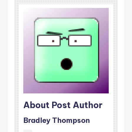
About Post Author
Bradley Thompson