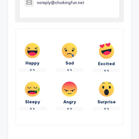
noreply@choikingfun.net
Happy
Sad
Excited
0
%
0
%
0
%
Sleepy
Angry
Surprise
0
%
0
%
0
%