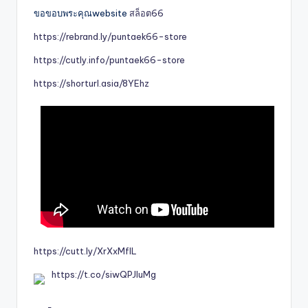
ขอขอบพระคุณwebsite
สล็อต66
https://rebrand.ly/puntaek66-store
https://cutly.info/puntaek66-store
https://shorturl.asia/8YEhz
https://cutt.ly/XrXxMfIL
https://t.co/siwQPJluMg