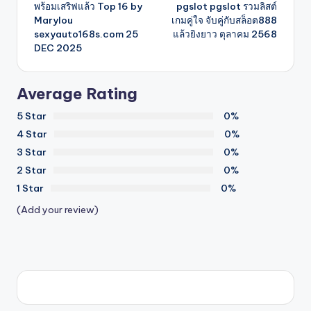
พร้อมเสริฟแล้ว Top 16 by
pgslot pgslot รวมลิสต์
Marylou
เกมคู่ใจ จับคู่กับสล็อต888
sexyauto168s.com 25
แล้วยิงยาว ตุลาคม 2568
DEC 2025
Average Rating
5 Star
0%
4 Star
0%
3 Star
0%
2 Star
0%
1 Star
0%
(Add your review)