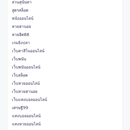
สวนสุนันทา
สูตรสล็อต
หนังออนไลน์
หวยฮานอย
หวยฮิต88
เกมยิงปลา
เว็บคาสิโนออนไลน์
เว็บพนัน
เว็บพนันออนไลน์
เว็บสล็อต
เว็บหวยออนไลน์
เว็บหวยฮานอย
เว็บแทงบอลออนไลน์
เศรษฐี99
แทงบอลออนไลน์
แทงหวยออนไลน์