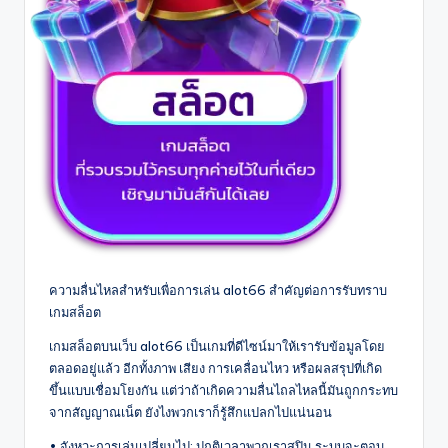
ความลื่นไหลสำหรับเพื่อการเล่น alot66 สำคัญต่อการรับทราบ
เกมสล็อต
เกมสล็อตบนเว็บ alot66 เป็นเกมที่ดีไซน์มาให้เรารับข้อมูลโดย
ตลอดอยู่แล้ว อีกทั้งภาพ เสียง การเคลื่อนไหว หรือผลสรุปที่เกิด
ขึ้นแบบเชื่อมโยงกัน แต่ว่าถ้าเกิดความลื่นไถลไหลนี้มันถูกกระทบ
จากสัญญาณเน็ต ยังไงพวกเราก็รู้สึกแปลกไปแน่นอน
• จังหวะการเล่นเปลี่ยนไป: ปกติเวลาพวกเราสปิน ระบบจะตอบ