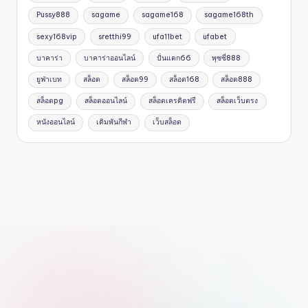
Pussy888
sagame
sagame168
sagame168th
sexy168vip
sretthi99
ufa11bet
ufabet
บาคาร่า
บาคาร่าออนไลน์
ปั่นแตก66
พุซซี่888
ยูฟ่าเบท
สล็อต
สล็อต99
สล็อต168
สล็อต888
สล็อตpg
สล็อตออนไลน์
สล็อตเครดิตฟรี
สล็อตเว็บตรง
หนังออนไลน์
เดิมพันกีฬา
เว็บสล็อต