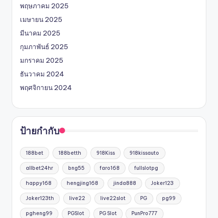
พฤษภาคม 2025
เมษายน 2025
มีนาคม 2025
กุมภาพันธ์ 2025
มกราคม 2025
ธันวาคม 2024
พฤศจิกายน 2024
ป้ายกำกับ
188bet
188betth
918Kiss
918kissauto
allbet24hr
bng55
faro168
fullslotpg
happy168
hengjing168
jinda888
Joker123
Joker123th
live22
live22slot
PG
pg99
pgheng99
PGSlot
PG Slot
PunPro777