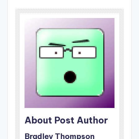
About Post Author
Bradley Thompson