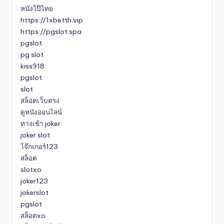
หนังโป๊ไทย
https://1xbetth.vip
https://pgslot.spa
pgslot
pg slot
kiss918
pgslot
slot
สล็อตเว็บตรง
ดูหนังออนไลน์
ทางเข้า joker
joker slot
โจ๊กเกอร์123
สล็อต
slotxo
joker123
jokerslot
pgslot
สล็อตxo