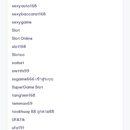
sexyauto168
sexybaccarat168
sexygame
Slot
Slot Online
slot168
Slotxo
soibet
sretthi99
ssgame666 เข้าสู่ระบบ
SuperGame Slot
tangtem168
temmax69
tookhuay 88 ถูกหวย88
UFA11k
ufa191