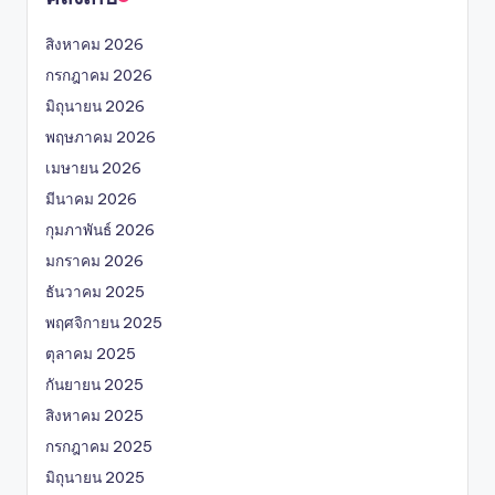
สิงหาคม 2026
กรกฎาคม 2026
มิถุนายน 2026
พฤษภาคม 2026
เมษายน 2026
มีนาคม 2026
กุมภาพันธ์ 2026
มกราคม 2026
ธันวาคม 2025
พฤศจิกายน 2025
ตุลาคม 2025
กันยายน 2025
สิงหาคม 2025
กรกฎาคม 2025
มิถุนายน 2025