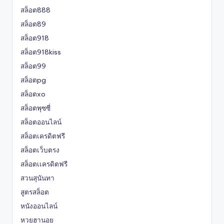
สล็อต888
สล็อต89
สล็อต918
สล็อต918kiss
สล็อต99
สล็อตpg
สล็อตxo
สล็อตพุซซี่
สล็อตออนไลน์
สล็อตเครดิตฟรี
สล็อตเว็บตรง
สล็อตเเครดิตฟรี
สวนสุนันทา
สูตรสล็อต
หนังออนไลน์
หวยฮานอย