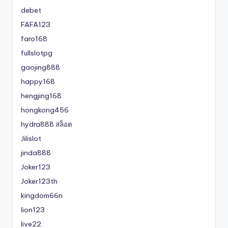
debet
FAFA123
faro168
fullslotpg
gaojing888
happy168
hengjing168
hongkong456
hydra888 สล็อต
Jilislot
jinda888
Joker123
Joker123th
kingdom66n
lion123
live22