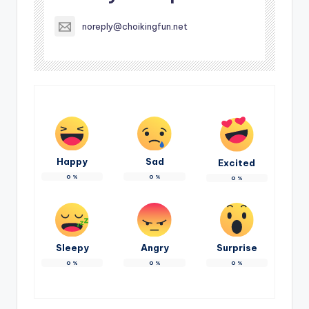
noreply@choikingfun.net
Happy
Sad
Excited
0
%
0
%
0
%
Sleepy
Angry
Surprise
0
%
0
%
0
%