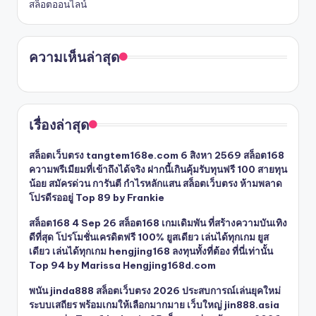
สล็อตออนไลน์
ความเห็นล่าสุด
เรื่องล่าสุด
สล็อตเว็บตรง tangtem168e.com 6 สิงหา 2569 สล็อต168
ความพรีเมียมที่เข้าถึงได้จริง ฝากนี้เกินคุ้มรับทุนฟรี 100 สายทุน
น้อย สมัครด่วน การันตี กำไรหลักแสน สล็อตเว็บตรง ห้ามพลาด
โปรดีรออยู่ Top 89 by Frankie
สล็อต168 4 Sep 26 สล็อต168 เกมเดิมพัน ที่สร้างความบันเทิง
ดีที่สุด โปรโมชั่นเครดิตฟรี 100% ยูสเดียว เล่นได้ทุกเกม ยูส
เดียว เล่นได้ทุกเกม hengjing168 ลงทุนทั้งที่ต้อง ที่นี่เท่านั้น
Top 94 by Marissa Hengjing168d.com
พนัน jinda888 สล็อตเว็บตรง 2026 ประสบการณ์เล่นยุคใหม่
ระบบเสถียร พร้อมเกมให้เลือกมากมาย เว็บใหญ่ jin888.asia