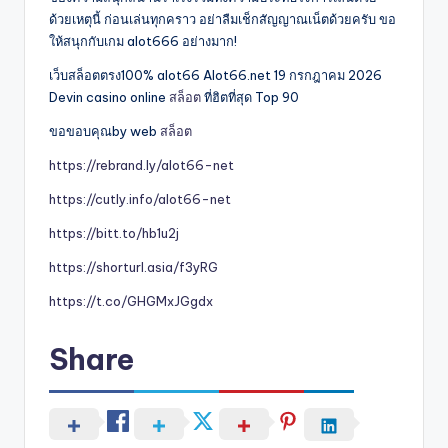
ด้วยเหตุนี้ ก่อนเล่นทุกคราว อย่าลืมเช็กสัญญาณเน็ตด้วยครับ ขอ
ให้สนุกกับเกม alot666 อย่างมาก!
เว็บสล็อตตรง100% alot66 Alot66.net 19 กรกฎาคม 2026
Devin casino online
สล็อต
ที่ฮิตที่สุด Top 90
ขอขอบคุณby web
สล็อต
https://rebrand.ly/alot66-net
https://cutly.info/alot66-net
https://bitt.to/hb1u2j
https://shorturl.asia/f3yRG
https://t.co/GHGMxJGgdx
Share