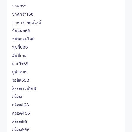
บาคาร่า
บาคาร่า168
บาคาร่าออนไลน์
ปั่นแตก66
พนันออนไลน์
พุซซี่888
มันนี่เกม
มาเก๊า69
ยูฟ่าเบท
รอยัล558
ล็อกดาวน์168
สล็อต
สล็อต168
สล็อต456
สล็อต66
สล็อต666