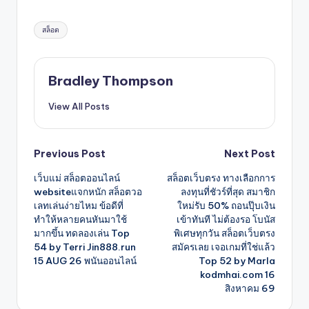
Tags:
สล็อต
Bradley Thompson
View All Posts
Post
Previous Post
Next Post
เว็บแม่ สล็อตออนไลน์
สล็อตเว็บตรง ทางเลือกการ
navigation
websiteแจกหนัก สล็อตวอ
ลงทุนที่ชัวร์ที่สุด สมาชิก
เลทเล่นง่ายไหม ข้อดีที่
ใหม่รับ 50% ถอนปุ๊บเงิน
ทำให้หลายคนหันมาใช้
เข้าทันที ไม่ต้องรอ โบนัส
มากขึ้น ทดลองเล่น Top
พิเศษทุกวัน สล็อตเว็บตรง
54 by Terri Jin888.run
สมัครเลย เจอเกมที่ใช่แล้ว
15 AUG 26 พนันออนไลน์
Top 52 by Marla
kodmhai.com 16
สิงหาคม 69