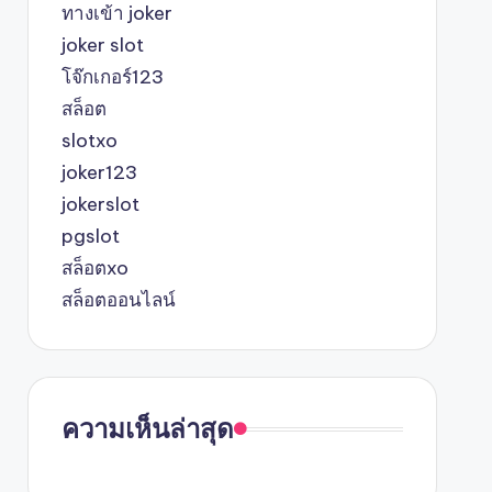
ทางเข้า joker
joker slot
โจ๊กเกอร์123
สล็อต
slotxo
joker123
jokerslot
pgslot
สล็อตxo
สล็อตออนไลน์
ความเห็นล่าสุด