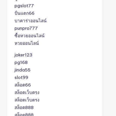
pgslot77
ปั่นแตก66
บาคาร่าออนไลน์
punpro777
ซื้อหวยออนไลน์
หวยออนไลน์
joker123
pg168
jinda55
slot99
สล็อต66
สล็อตเว็บตรง
สล็อตเว็บตรง
สล็อต888
สล็อต888