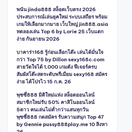
พนัน jinda888 สล็อตเว็บตรง 2026
ประสบการณ์เล่นยุคใหม่ ระบบเสถียร พร้อม
เกมให้เลือกมากมาย เว็บใหญ่ jin888.asia
ทดลองเล่น Top 6 by Lorie 25 เว็บแตก
ง่าย กันยายน 2026
บาคาร่า168 รู้ก่อนเลือกโต๊ะ เล่นได้มั่นใจ
กว่า Top 75 by Dillon sexy168c.com
สายวัดใจได้ 1,000 เกมดัง ฟีเจอร์ครบ
สัมผัสโต๊ะสดระดับพรีเมียม sexy168 สมัคร
ง่าย ได้โปรไว 15 ก.ค. 26
พุซซี่888 มิติใหม่แห่ง สล็อตออนไลน์
สมาชิกใหม่รับ 50% คาสิโนออนไลน์
5ดาว คนเล่นไม่ต่ำกว่าแสนทุกวัน
พุซซี่888 กดสมัคร รับความสนุก Top 47
by Gennie pussy888play.me 10 สิงหา
26