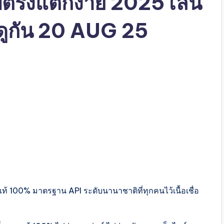
็บตรงแตกง่าย 2025 เล่น
ดูกัน 20 AUG 25
้ 100% มาตรฐาน API ระดับนานาชาติที่ทุกคนไว้เนื้อเชื่อ