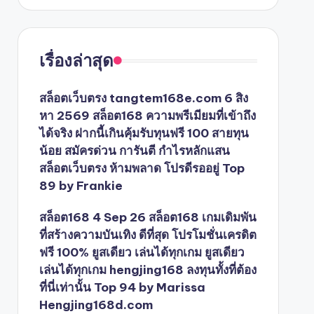
เรื่องล่าสุด
สล็อตเว็บตรง tangtem168e.com 6 สิง
หา 2569 สล็อต168 ความพรีเมียมที่เข้าถึง
ได้จริง ฝากนี้เกินคุ้มรับทุนฟรี 100 สายทุน
น้อย สมัครด่วน การันตี กำไรหลักแสน
สล็อตเว็บตรง ห้ามพลาด โปรดีรออยู่ Top
89 by Frankie
สล็อต168 4 Sep 26 สล็อต168 เกมเดิมพัน
ที่สร้างความบันเทิง ดีที่สุด โปรโมชั่นเครดิต
ฟรี 100% ยูสเดียว เล่นได้ทุกเกม ยูสเดียว
เล่นได้ทุกเกม hengjing168 ลงทุนทั้งที่ต้อง
ที่นี่เท่านั้น Top 94 by Marissa
Hengjing168d.com