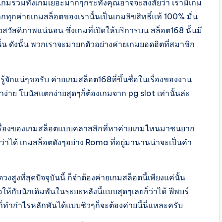
ายเกมรวมทั้งเกมเยอะมากๆกระทั่งคุณอาจจะสงสัยว่า เรามีเกม
ทุกค่ายเกมสล็อตของเรานั้นเป็นเกมลิขสิทธิ์แท้ 100% มั่น
วัสดิภาพแน่นอน ซึ่งเกมที่เปิดให้บริการบน สล็อต168 นั้นมี
ั้น ดังนั้น พวกเราจะมายกตัวอย่างค่ายเกมยอดฮิตที่สมาชิก
ู้จักแน่ๆขอรับ ค่ายเกมสล็อต168ที่ขึ้นชื่อในเรื่องของงาน
ง่าย โบนัสแตกง่ายสุดๆก็ต้องเกมจาก pg slot เท่านั้นล่ะ
ในเรื่องของเกมสล็อตแบบคลาสสิกที่หาค่ายเกมไหนมาชนยาก
ว่าได้ เกมสล็อตดังๆอย่าง Roma ที่อยู่มานานน่าจะเป็นคำ
ูงที่สุดปัจจุบันนี้ ก็จำต้องค่ายเกมสล็อตนี้เพียงแค่นั้น
ให้กับนักเดิมพันในระยะหลังนี้แบบสุดๆเลยก็ว่าได้ ฟีพบร์
็ทำกำไรหลักพันได้แบบชิวๆก็จะต้องค่ายนี้นี่แหละครับ