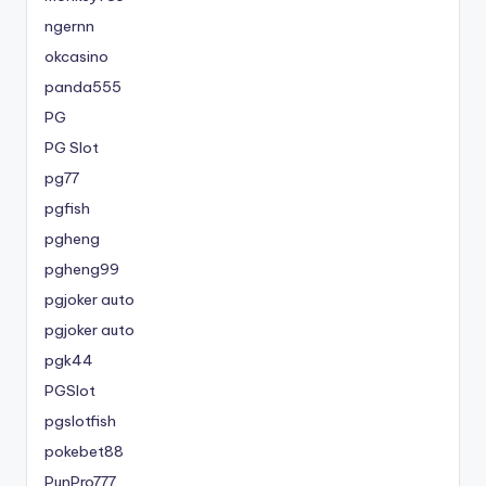
ngernn
okcasino
panda555
PG
PG Slot
pg77
pgfish
pgheng
pgheng99
pgjoker auto
pgjoker auto
pgk44
PGSlot
pgslotfish
pokebet88
PunPro777