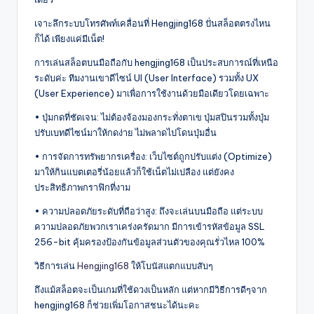
เจาะลึกระบบโทรศัพท์เคลื่อนที่ Hengjing168 ปั่นสล็อตตรงไหน
ก็ได้ เพียงแค่มีเน็ต!
การเล่นสล็อตบนมือถือกับ hengjing168 เป็นประสบการณ์ที่เหนือ
ระดับค่ะ ทีมงานเขาดีไซน์ UI (User Interface) รวมทั้ง UX
(User Experience) มาเพื่อการใช้งานด้วยมือเดียวโดยเฉพาะ
• ปุ่มกดที่ชัดเจน: ไม่ต้องจ้องมองกระทั่งตาเข ปุ่มสปินรวมทั้งปุ่ม
ปรับเบทดีไซน์มาให้กดง่าย ไม่พลาดไปโดนปุ่มอื่น
• การจัดการทรัพยากรเครื่อง: เว็บไซต์ถูกปรับแต่ง (Optimize)
มาให้กินแบตเตอรี่น้อยแล้วก็ใช้เน็ตไม่เปลือง แต่ยังคง
ประสิทธิภาพกราฟิกที่งาม
• ความปลอดภัยระดับที่ถือว่าสูง: ถึงจะเล่นบนมือถือ แต่ระบบ
ความปลอดภัยพวกเราเคร่งครัดมาก มีการเข้ารหัสข้อมูล SSL
256-bit คุ้มครองป้องกันข้อมูลส่วนตัวของคุณรั่วไหล 100%
วิธีการเล่น
Hengjing168
ให้โบนัสแตกแบบสับๆ
ถึงแม้สล็อตจะเป็นเกมที่ใช้ดวงเป็นหลัก แต่หากมีวิธีการดีๆจาก
hengjing168 ก็ช่วยเพิ่มโอกาสชนะได้นะคะ