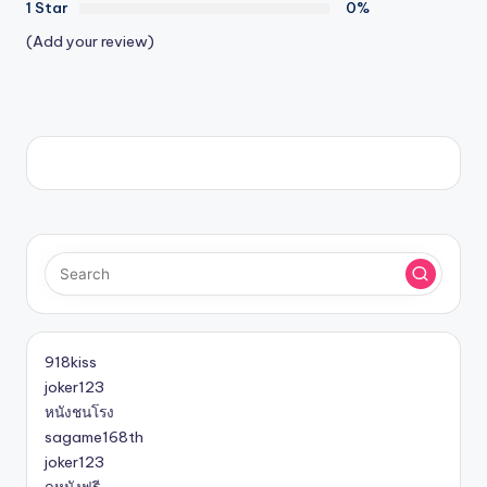
1 Star
0%
(Add your review)
918kiss
joker123
หนังชนโรง
sagame168th
joker123