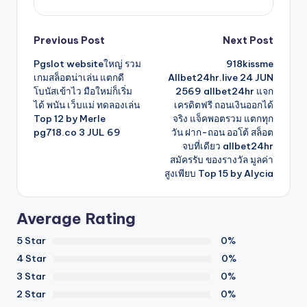
Post
Previous Post
Next Post
Pgslot websiteใหญ่ รวม
918kissme
navigation
เกมสล็อตน่าเล่น แตกดี
Allbet24hr.live 24 JUN
โบนัสเข้าไว มือใหม่ก็เริ่ม
2569 allbet24hr แจก
ได้ พนัน เว็บแม่ ทดลองเล่น
เครดิตฟรี ถอนเงินออกได้
Top 12 by Merle
จริง แจ็คพอตรวม แตกทุก
pg718.co 3 JUL 69
วัน ฝาก-ถอน ออโต้ สล็อต
จบที่เดียว allbet24hr
สมัครรับ ของรางวัล มูลค่า
สูงเพียบ Top 15 by Alycia
Average Rating
5 Star
0%
4 Star
0%
3 Star
0%
2 Star
0%