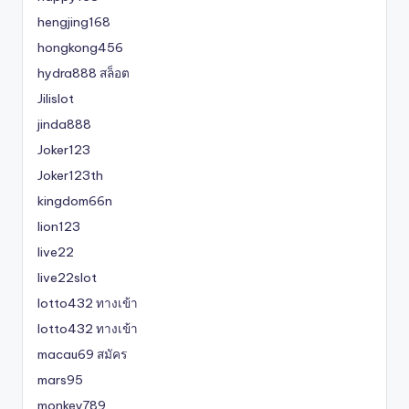
hengjing168
hongkong456
hydra888 สล็อต
Jilislot
jinda888
Joker123
Joker123th
kingdom66n
lion123
live22
live22slot
lotto432 ทางเข้า
lotto432 ทางเข้า
macau69 สมัคร
mars95
monkey789