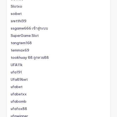
Slotxo
soibet
sretthi99
ssgame666 เข้าสู่ระบบ
SuperGame Slot
tangtem168
temmax69
tookhuay 88 ถูกหวย88
UFA11k
ufa191
Ufa89bet
ufabet
ufabetxx
ufabomb
ufafox88
ufawinner