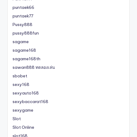
puntaek66
puntaek77
Pussy888
pussy888fun
sagame
sagame168
sagame168th
sawan888 ทดลองเล่น
sbobet
sexy168
sexyauto168
sexybaccarat168
sexygame
Slot
Slot Online
slot168