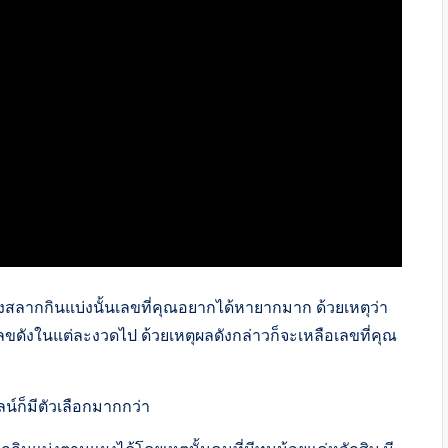
งสลากกินแบ่งนั้นเลขที่คุณอยากได้หายากมาก ด้วยเหตุว่า
ดังในแต่ละงวดไป ด้วยเหตุผลดังกล่าวก็จะเหลือเลขที่คุณ
น์ก็มีตัวเลือกมากกว่า