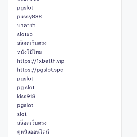
pgslot
pussy888
บาคาร่า
slotxo
สล็อตเว็บตรง
หนังโป๊ไทย
https://1xbetth.vip
https://pgslot.spa
pgslot
pg slot
kiss918
pgslot
slot
สล็อตเว็บตรง
ดูหนังออนไลน์