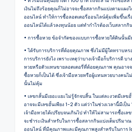
• ควรมีเงินทุนอย่างต่ำ 100 บาท ถึงจะสามารถซื้อสลาก
เงินไม่ถึงร้อยคุณก็ไม่อาจจะซื้อสลากกินแบ่งตามแผงได้
ออนไลน์ ทำให้การซื้อลอตเตอรี่ออนไลน์คุ้มเพิ่มขึ้นเร
ออนไลน์ได้แล้วลงทุนน้อย แต่ทำกำไรต้องเว็บสลากกิน
• การซื้อหวย ข้อจำกัดของแบบการซื้อหวยใต้ดินนั้นมีมา
• ได้รับการบริการที่ด้อยคุณภาพ ซึ่งไม่มีผู้ใดทราบหร
การบริการยังไง เพราะเหตุว่าบางเจ้ามือก็บริการดี บางเ
หวยหรือตัวแทนขายลอตเตอรี่ที่ด้อยคุณภาพ คุณอาจจะ
ซื้อหวยก็เป็นได้ ซึ่งเจ้ามือหวยหรือผู้แทนหวยบางคนไม
นั้นไม่คุ้ม
• เลขกลั้นมีเยอะแยะไม่รู้จักจบสิ้น ในแต่ละงวดมีเลขอั้
อาจจะมีเลขอั้นเพียง 1-2 ตัว แต่ว่าในช่วงเวลานี้มีเป
เจ้ามือหวยได้เปรียบจนเกินไป ทำให้ไม่สามารถซื้อเลขที
จะชำระเงินสำหรับในการซื้อสลากกินแบ่งเต็มปริมาณ สิ่
ออนไลน์ ที่มีคุณภาพและมีคุณภาพสูงสำหรับในการ l