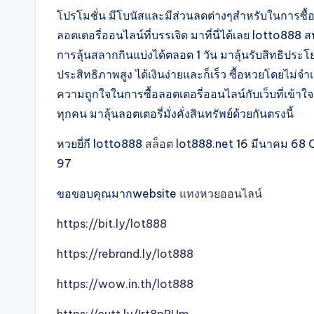
โปรโมชั่น มีโบนัสและมีส่วนลดต่างๆสำหรับในการซื้
ลอตเตอรี่ออนไลน์ที่บรรเจิด มาที่นี่ได้เลย lotto888 
การลุ้นสลากกินแบ่งได้ตลอด 1 วัน มาลุ้นรับสิทธิประโ
ประสิทธิภาพสูง ได้เงินง่ายและก็เร็ว ซื้อหวยโดยไม่จำเป็
ความถูกใจในการซื้อลอตเตอรี่ออนไลน์กับเว็บที่เข้าใ
ทุกคน มาลุ้นลอตเตอรี่มั่งคั่งสินทรัพย์ด้วยกันตรงนี้
หวยยี่กี lotto888
สล็อต
lot888.net 16 มีนาคม 68 C
97
ขอขอบคุณมากwebsite
แทงหวยออนไลน์
https://bit.ly/lot888
https://rebrand.ly/lot888
https://wow.in.th/lot888
https://cutt.ly/Irt8pRUm