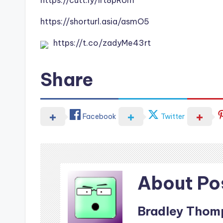
https://shorturl.asia/asmO5
https://t.co/zadyMe43rt
Share
Facebook
Twitter
About Po
Bradley Thom