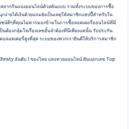
อสลากกินแบ่งออนไลน์ด้วยต้นแบบ รวมทั้งระบบของการซื้อ
สนุกง่ายได้เงินด้วยแถมยังเป็นเหตุให้สมาชิกแฮปปี้สำหรับใน
ยชน์ดีๆที่คุณไม่ควรมองข้ามในการซื้อลอตเตอรี่ออนไลน์ที่มี
นต้องกลุ้มใจเรื่องเลขอั้นจำต้องที่นี่เพียงแค่นั้น รับประกัน
จคอลอตเตอรี่สูงที่สุด ระบบของพวกเรายินดีให้บริการสมาชิก
hristy อันดับ 1 ของไทย แทงหวยออนไลน์ ฝันบอกเลข Top