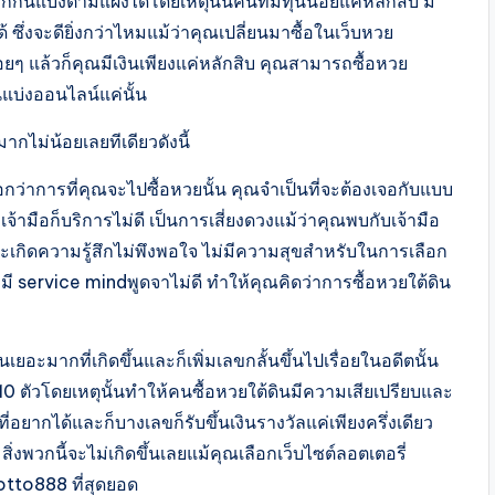
กินแบ่งตามแผงได้โดยเหตุนั้นคนที่มีทุนน้อยแค่หลักสิบ มี
 ซึ่งจะดียิ่งกว่าไหมแม้ว่าคุณเปลี่ยนมาซื้อในเว็บหวย
ื่อยๆ แล้วก็คุณมีเงินเพียงแค่หลักสิบ คุณสามารถซื้อหวย
แบ่งออนไลน์แค่นั้น
กไม่น้อยเลยทีเดียวดังนี้
อกว่าการที่คุณจะไปซื้อหวยนั้น คุณจำเป็นที่จะต้องเจอกับแบบ
จ้ามือก็บริการไม่ดี เป็นการเสี่ยงดวงแม้ว่าคุณพบกับเจ้ามือ
เกิดความรู้สึกไม่พึงพอใจ ไม่มีความสุขสำหรับในการเลือก
่มี service mindพูดจาไม่ดี ทำให้คุณคิดว่าการซื้อหวยใต้ดิน
นเยอะมากที่เกิดขึ้นและก็เพิ่มเลขกลั้นขึ้นไปเรื่อยในอดีตนั้น
็น 10 ตัวโดยเหตุนั้นทำให้คนซื้อหวยใต้ดินมีความเสียเปรียบและ
่อยากได้และก็บางเลขก็รับขึ้นเงินรางวัลแค่เพียงครึ่งเดียว
งพวกนี้จะไม่เกิดขึ้นเลยแม้คุณเลือกเว็บไซต์ลอตเตอรี่
otto888 ที่สุดยอด