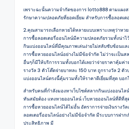
เพราะฉะนั้นความจำกัดของการ lotto888 ตามแผงสลาก
รักษาความปลอดภัยที่ยอดเยี่ยม สำหรับการซื้อลอตเตอรี่
2.คุณสามารถเลือกหวยได้หลายแบบเพราะเหตุว่าหวยออน
การซื้อลอตเตอรี่ออนไลน์มีความปลอดภัยรวมทั้งน่าไว้
กินแบ่งออนไลน์ที่มีคุณภาพเล่นง่ายไม่สลับซับซ้อนแล
การซื้อหวยออนไลน์อย่างไม่มีข้อจำกัด ไม่ว่าจะเป
อื่นๆก็มีให้บริการรวมทั้งบอกได้เลยว่าจ่ายราคาคุ้ม
รางวัล 3 ตัวโต๊ดจ่ายบาทละ 150 บาท ถูกรางวัล 2 ตั
แบ่งออนไลน์ตรงนี้คุ้มรวมทั้งให้ราคาดีเยี่ยมที่สุด บ
สำหรับคนที่กำลังมองหาเว็บไซต์สลากกินแบ่งออนไลน์ที่เย
ทันสมัยต้อง แทงหวยออนไลน์ เว็บหวยออนไลน์ที่ดีที่สุ
การซื้อหวยออนไลน์ได้ไม่อั้น อัตราการจ่ายเงินรางวัลเ
ลอตเตอรี่ออนไลน์อย่างไม่มีข้อจำกัด มีระบบการฝากเบ
ประสิทธิภาพ มี