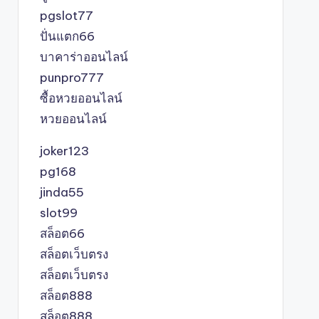
pgslot77
ปั่นแตก66
บาคาร่าออนไลน์
punpro777
ซื้อหวยออนไลน์
หวยออนไลน์
joker123
pg168
jinda55
slot99
สล็อต66
สล็อตเว็บตรง
สล็อตเว็บตรง
สล็อต888
สล็อต888