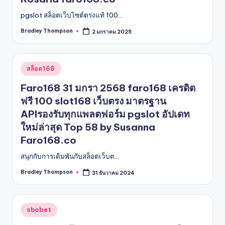
pgslot สล็อตเว็บไซต์ตรงแท้ 100…
Bradley Thompson
2 มกราคม 2025
Posted
by
Posted
สล็อต168
in
Faro168 31 มกรา 2568 faro168 เครดิต
ฟรี 100 slot168 เว็บตรง มาตรฐาน
APIรองรับทุกแพลตฟอร์ม pgslot อัปเดท
ใหม่ล่าสุด Top 58 by Susanna
Faro168.co
สนุกกับการเดิมพันกับสล็อตเว็บต…
Bradley Thompson
31 ธันวาคม 2024
Posted
by
Posted
sbobet
in