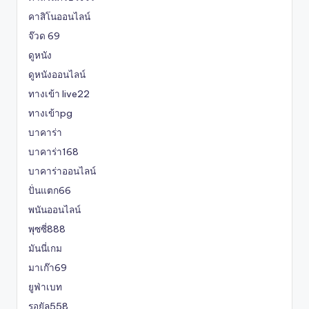
คาสิโนออนไลน์
จ๊วด 69
ดูหนัง
ดูหนังออนไลน์
ทางเข้า live22
ทางเข้าpg
บาคาร่า
บาคาร่า168
บาคาร่าออนไลน์
ปั่นแตก66
พนันออนไลน์
พุซซี่888
มันนี่เกม
มาเก๊า69
ยูฟ่าเบท
รอยัล558