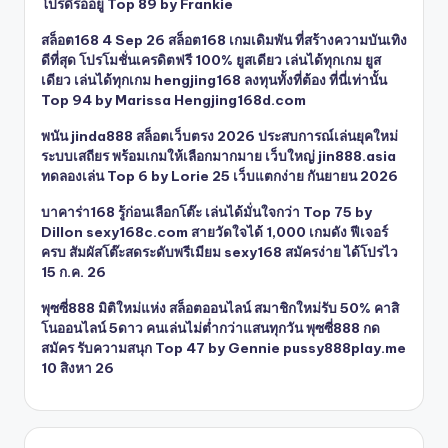
โปรดีรออยู่ Top 89 by Frankie
สล็อต168 4 Sep 26 สล็อต168 เกมเดิมพัน ที่สร้างความบันเทิง
ดีที่สุด โปรโมชั่นเครดิตฟรี 100% ยูสเดียว เล่นได้ทุกเกม ยูส
เดียว เล่นได้ทุกเกม hengjing168 ลงทุนทั้งที่ต้อง ที่นี่เท่านั้น
Top 94 by Marissa Hengjing168d.com
พนัน jinda888 สล็อตเว็บตรง 2026 ประสบการณ์เล่นยุคใหม่
ระบบเสถียร พร้อมเกมให้เลือกมากมาย เว็บใหญ่ jin888.asia
ทดลองเล่น Top 6 by Lorie 25 เว็บแตกง่าย กันยายน 2026
บาคาร่า168 รู้ก่อนเลือกโต๊ะ เล่นได้มั่นใจกว่า Top 75 by
Dillon sexy168c.com สายวัดใจได้ 1,000 เกมดัง ฟีเจอร์
ครบ สัมผัสโต๊ะสดระดับพรีเมียม sexy168 สมัครง่าย ได้โปรไว
15 ก.ค. 26
พุซซี่888 มิติใหม่แห่ง สล็อตออนไลน์ สมาชิกใหม่รับ 50% คาสิ
โนออนไลน์ 5ดาว คนเล่นไม่ต่ำกว่าแสนทุกวัน พุซซี่888 กด
สมัคร รับความสนุก Top 47 by Gennie pussy888play.me
10 สิงหา 26