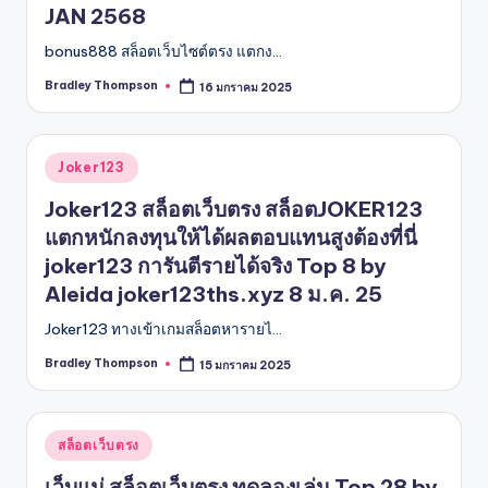
JAN 2568
bonus888 สล็อตเว็บไซต์ตรง แตกง…
Bradley Thompson
16 มกราคม 2025
Posted
by
Posted
Joker123
in
Joker123 สล็อตเว็บตรง สล็อตJOKER123
แตกหนักลงทุนให้ได้ผลตอบแทนสูงต้องที่นี่
joker123 การันตีรายได้จริง Top 8 by
Aleida joker123ths.xyz 8 ม.ค. 25
Joker123 ทางเข้าเกมสล็อตหารายไ…
Bradley Thompson
15 มกราคม 2025
Posted
by
Posted
สล็อตเว็บตรง
in
เว็บแม่ สล็อตเว็บตรง ทดลองเล่น Top 28 by