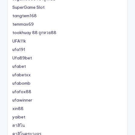
SuperGame Slot
tangtem168
temmax69
tookhuay 88 ถูกหวย88
UFA11k
ufa191
Ufa89bet
ufabet
ufabetxx
ufabomb
ufafox88
ufawinner
xin88
yaibet
คาสิโน
คาสิโนครบวงจร