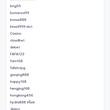
bng55
bonanza99
bonus888
brazil999 slot
Casino
cloudbet
debet
FAFA123
faro168
fullslotpg
gaojing888
happy168
hengjing168
hongkong456
hydra888 สล็อต
Jilislot