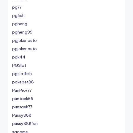
pg77
pgfish
pgheng
pgheng99
pgjoker auto
pgjoker auto
pgk44
PGSlot
pgslotfish
pokebet88
PunPro777
puntaek66
puntaek77
Pussy888
pussy888fun
sagame