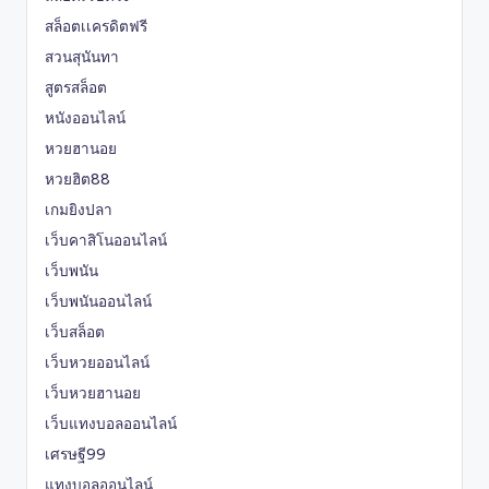
สล็อตเเครดิตฟรี
สวนสุนันทา
สูตรสล็อต
หนังออนไลน์
หวยฮานอย
หวยฮิต88
เกมยิงปลา
เว็บคาสิโนออนไลน์
เว็บพนัน
เว็บพนันออนไลน์
เว็บสล็อต
เว็บหวยออนไลน์
เว็บหวยฮานอย
เว็บแทงบอลออนไลน์
เศรษฐี99
แทงบอลออนไลน์