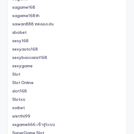
sagame168
sagame168th
sawan888 ทดลองเล่น
sbobet
sexy168
sexyauto168
sexybaccarat168
sexygame
Slot
Slot Online
slot168
Slotxo
soibet
sretthi99
ssgame666 เข้าสู่ระบบ
SuperGame Slot