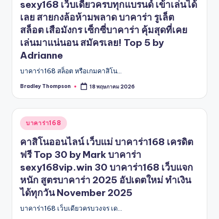
sexy168 เว็บเดียวครบทุกแบรนด์ เข้าเล่นได้
เลย สายกงล้อห้ามพลาด บาคาร่า รูเล็ต
สล็อต เสือมังกร เซ็กซี่บาคาร่า คุ้มสุดที่เคย
เล่นมาแน่นอน สมัครเลย! Top 5 by
Adrianne
บาคาร่า168 สล็อต หรือเกมคาสิโน…
Bradley Thompson
18 พฤษภาคม 2026
Posted
by
Posted
บาคาร่า168
in
คาสิโนออนไลน์ เว็บแม่ บาคาร่า168 เครดิต
ฟรี Top 30 by Mark บาคาร่า
sexy168vip.win 30 บาคาร่า168 เว็บแจก
หนัก สูตรบาคาร่า 2025 อัปเดตใหม่ ทำเงิน
ได้ทุกวัน November 2025
บาคาร่า168 เว็บเดียวครบวงจร เด…