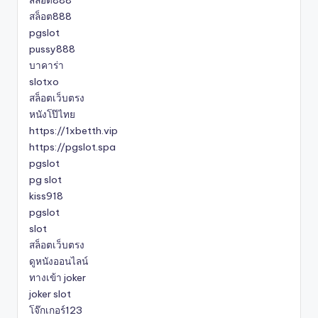
สล็อต888
pgslot
pussy888
บาคาร่า
slotxo
สล็อตเว็บตรง
หนังโป๊ไทย
https://1xbetth.vip
https://pgslot.spa
pgslot
pg slot
kiss918
pgslot
slot
สล็อตเว็บตรง
ดูหนังออนไลน์
ทางเข้า joker
joker slot
โจ๊กเกอร์123