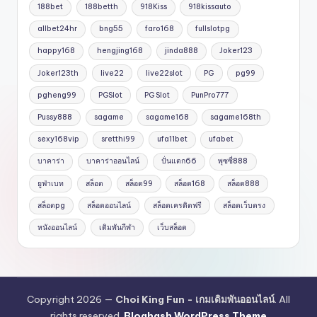
188bet
188betth
918Kiss
918kissauto
allbet24hr
bng55
faro168
fullslotpg
happy168
hengjing168
jinda888
Joker123
Joker123th
live22
live22slot
PG
pg99
pgheng99
PGSlot
PG Slot
PunPro777
Pussy888
sagame
sagame168
sagame168th
sexy168vip
sretthi99
ufa11bet
ufabet
บาคาร่า
บาคาร่าออนไลน์
ปั่นแตก66
พุซซี่888
ยูฟ่าเบท
สล็อต
สล็อต99
สล็อต168
สล็อต888
สล็อตpg
สล็อตออนไลน์
สล็อตเครดิตฟรี
สล็อตเว็บตรง
หนังออนไลน์
เดิมพันกีฬา
เว็บสล็อต
Copyright 2026 —
Choi King Fun - เกมเดิมพันออนไลน์
. All
rights reserved.
Bloghash WordPress Theme