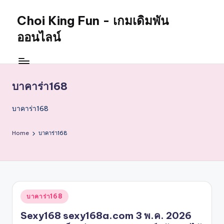
Choi King Fun - เกมเดิมพัน
Skip
to
ออนไลน์
content
บาคาร่า168
บาคาร่า168
Home
บาคาร่า168
Posted
บาคาร่า168
in
Sexy168 sexy168a.com 3 พ.ค. 2026