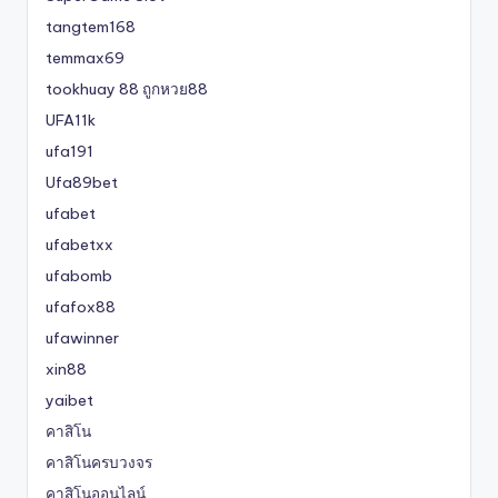
tangtem168
temmax69
tookhuay 88 ถูกหวย88
UFA11k
ufa191
Ufa89bet
ufabet
ufabetxx
ufabomb
ufafox88
ufawinner
xin88
yaibet
คาสิโน
คาสิโนครบวงจร
คาสิโนออนไลน์