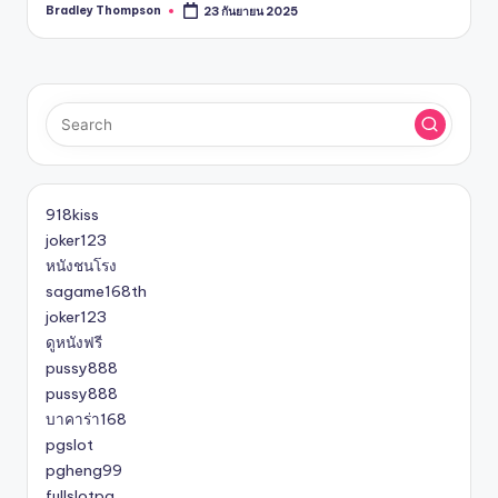
Bradley Thompson
23 กันยายน 2025
Posted
by
918kiss
joker123
หนังชนโรง
sagame168th
joker123
ดูหนังฟรี
pussy888
pussy888
บาคาร่า168
pgslot
pgheng99
fullslotpg