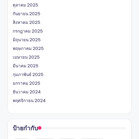
ตุลาคม 2025
กันยายน 2025
สิงหาคม 2025
กรกฎาคม 2025
มิถุนายน 2025
พฤษภาคม 2025
เมษายน 2025
มีนาคม 2025
กุมภาพันธ์ 2025
มกราคม 2025
ธันวาคม 2024
พฤศจิกายน 2024
ป้ายกำกับ