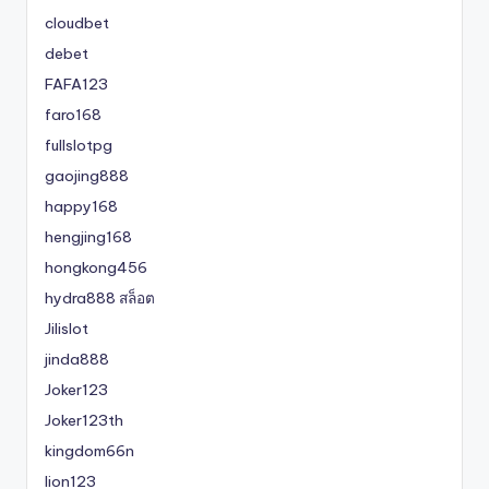
cloudbet
debet
FAFA123
faro168
fullslotpg
gaojing888
happy168
hengjing168
hongkong456
hydra888 สล็อต
Jilislot
jinda888
Joker123
Joker123th
kingdom66n
lion123