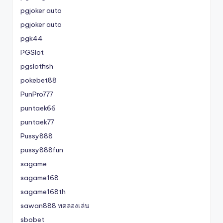
pgjoker auto
pgjoker auto
pgk44
PGSlot
pgslotfish
pokebet88
PunPro777
puntaek66
puntaek77
Pussy888
pussy888fun
sagame
sagame168
sagame168th
sawan888 ทดลองเล่น
sbobet