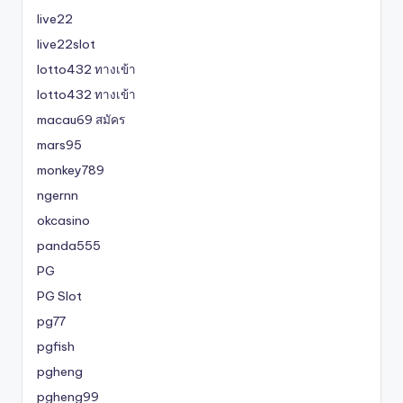
live22
live22slot
lotto432 ทางเข้า
lotto432 ทางเข้า
macau69 สมัคร
mars95
monkey789
ngernn
okcasino
panda555
PG
PG Slot
pg77
pgfish
pgheng
pgheng99