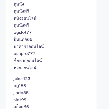
ดูหนัง
ดูหนังฟรี
หนังออนไลน์
ดูหนังฟรี
pgslot77
ปั่นแตก66
บาคาร่าออนไลน์
punpro777
ซื้อหวยออนไลน์
หวยออนไลน์
joker123
pg168
jinda55
slot99
สล็อต66