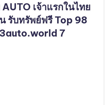
บ AUTO เจ้าแรกในไทย
น รับทรัพย์ฟรี Top 98
3auto.world 7