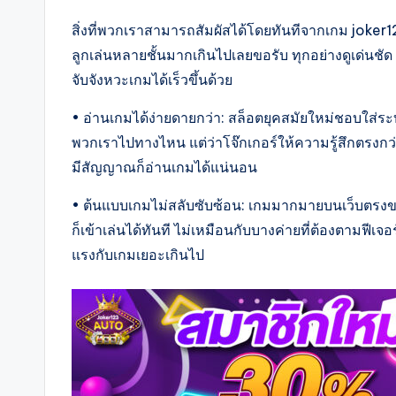
สิ่งที่พวกเราสามารถสัมผัสได้โดยทันทีจากเกม joker
ลูกเล่นหลายชั้นมากเกินไปเลยขอรับ ทุกอย่างดูเด่นชัด
จับจังหวะเกมได้เร็วขึ้นด้วย
• อ่านเกมได้ง่ายดายกว่า: สล็อตยุคสมัยใหม่ชอบใส่ระ
พวกเราไปทางไหน แต่ว่าโจ๊กเกอร์ให้ความรู้สึกตรงกว่
มีสัญญาณก็อ่านเกมได้แน่นอน
• ต้นแบบเกมไม่สลับซับซ้อน: เกมมากมายบนเว็บตรงขอ
ก็เข้าเล่นได้ทันที ไม่เหมือนกับบางค่ายที่ต้องตามฟีเจ
แรงกับเกมเยอะเกินไป