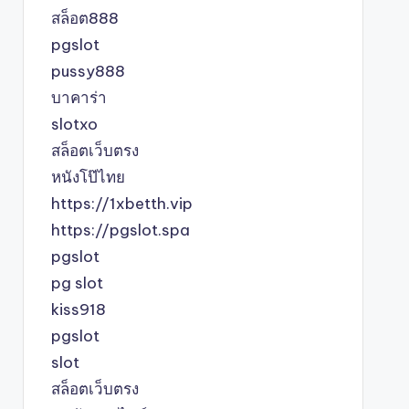
สล็อต888
pgslot
pussy888
บาคาร่า
slotxo
สล็อตเว็บตรง
หนังโป๊ไทย
https://1xbetth.vip
https://pgslot.spa
pgslot
pg slot
kiss918
pgslot
slot
สล็อตเว็บตรง