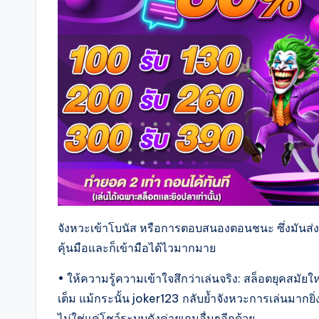
จังหวะเข้าโบนัส หรือการตอบสนองตอนชนะ ซึ่งมันส่ง
คุ้นมือและก็เข้ามือได้ไวมากมาย
• ให้ความรู้ความเข้าใจสึกว่าเล่นจริง: สล็อตยุคสมัย
เต็ม แม้กระนั้น joker123 กลับย้ำจังหวะการเล่นมากยิ
ไม่ใช่แค่โชว์ระบบดังค่ายเกมอื่นๆอีกด้วย