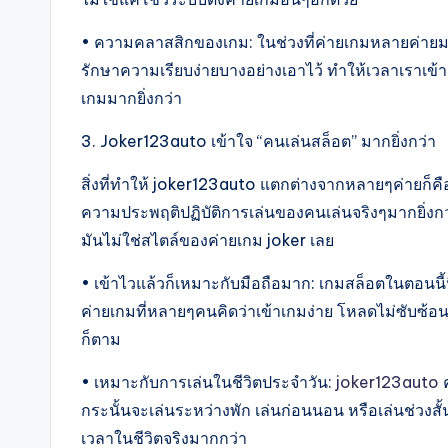
• ความคลาสสิกของเกม: ในช่วงที่ค่ายเกมหลายค่ายมาน
รักษาความเรียบง่ายบางอย่างเอาไว้ ทำให้เวลาเราเข้า
เกมมากยิ่งกว่า
3. Joker123auto เข้าใจ “คนเล่นสล็อต” มากยิ่งกว่า
สิ่งที่ทำให้ joker123auto แตกต่างจากหลายๆค่ายก
ความประพฤติปฏิบัติการเล่นของคนเล่นจริงๆมากยิ่งก
มันไม่ใช่สไตล์ของค่ายเกม joker เลย
• เข้าไวแล้วก็เหมาะกับมือถือมาก: เกมสล็อตในตอนนี้น
ค่ายเกมที่หลายๆคนคิดว่าเข้าเกมง่าย โหลดไม่ซับซ้อ
ก็ตาม
• เหมาะกับการเล่นในชีวิตประจำวัน:
joker123auto
ค
กระนั้นจะเล่นระหว่างพัก เล่นก่อนนอน หรือเล่นช่วงสั้นๆ
เวลาในชีวิตจริงมากกว่า