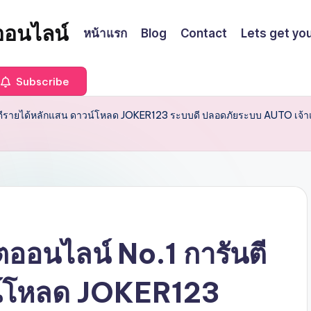
ออนไลน์
หน้าแรก
Blog
Contact
Lets get you
Subscribe
ตีรายได้หลักแสน ดาวน์โหลด JOKER123 ระบบดี ปลอดภัยระบบ AUTO เจ้าแร
ออนไลน์ No.1 การันตี
น์โหลด JOKER123