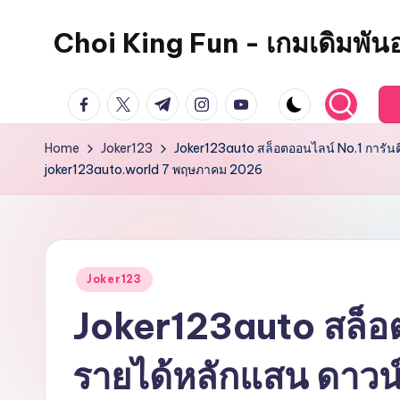
Choi King Fun - เกมเดิมพัน
Skip
to
content
facebook.com
twitter.com
t.me
instagram.com
youtube.com
Home
Joker123
Joker123auto สล็อตออนไลน์ No.1 การัน
joker123auto.world 7 พฤษภาคม 2026
Posted
Joker123
in
Joker123auto สล็อต
รายได้หลักแสน ดาว