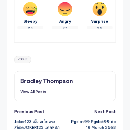
Sleepy
Angry
Surprise
0
%
0
%
0
%
Tags:
PGSlot
Bradley Thompson
View All Posts
Post
Previous Post
Next Post
Joker123 สล็อตเว็บตรง
Pgslot99 Pgslot99.de
navigation
สล็อตJOKER123 แตกหนัก
19 March 2568