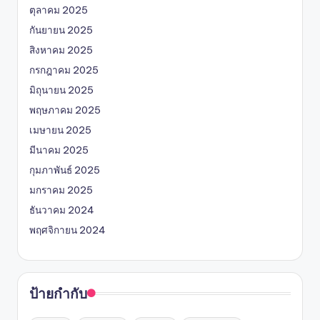
ตุลาคม 2025
กันยายน 2025
สิงหาคม 2025
กรกฎาคม 2025
มิถุนายน 2025
พฤษภาคม 2025
เมษายน 2025
มีนาคม 2025
กุมภาพันธ์ 2025
มกราคม 2025
ธันวาคม 2024
พฤศจิกายน 2024
ป้ายกำกับ