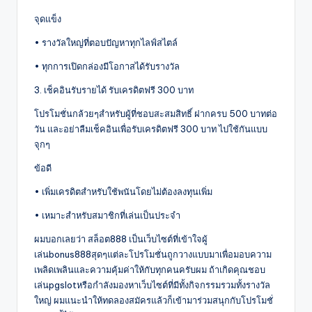
จุดแข็ง
• รางวัลใหญ่ที่ตอบปัญหาทุกไลฟ์สไตล์
• ทุกการเปิดกล่องมีโอกาสได้รับรางวัล
3. เช็คอินรับรายได้ รับเครดิตฟรี 300 บาท
โปรโมชั่นกล้วยๆสำหรับผู้ที่ชอบสะสมสิทธิ์ ฝากครบ 500 บาทต่อ
วัน และอย่าลืมเช็คอินเพื่อรับเครดิตฟรี 300 บาท ไปใช้กันแบบ
จุกๆ
ข้อดี
• เพิ่มเครดิตสำหรับใช้พนันโดยไม่ต้องลงทุนเพิ่ม
• เหมาะสำหรับสมาชิกที่เล่นเป็นประจำ
ผมบอกเลยว่า สล็อต888 เป็นเว็บไซต์ที่เข้าใจผู้
เล่นbonus888สุดๆแต่ละโปรโมชั่นถูกวางแบบมาเพื่อมอบความ
เพลิดเพลินและความคุ้มค่าให้กับทุกคนครับผม ถ้าเกิดคุณชอบ
เล่นpgslotหรือกำลังมองหาเว็บไซต์ที่มีทั้งกิจกรรมรวมทั้งรางวัล
ใหญ่ ผมแนะนำให้ทดลองสมัครแล้วก็เข้ามาร่วมสนุกกับโปรโมชั่