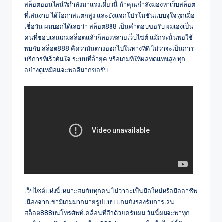
สล็อตออนไลน์ที่กำลังมาแรงเดี๋ยวนี้ ถ้าคุณกำลังมองหาเว็บสล็อต
ที่เล่นง่าย ได้โอกาสแตกสูง และยังแจกโปรโมชั่นแบบจุใจทุกเมื่อ
เชื่อวัน ผมบอกได้เลยว่า สล็อต888 เป็นคำตอบขอรับ ผมเองเป็น
คนที่ชอบเล่นเกมสล็อตแล้วก็ลองหลายเว็บไซต์ แม้กระนั้นพอใช้
พบกับ สล็อต888 คิดว่ามันต่างออกไปในทางที่ดี ไม่ว่าจะเป็นการ
บริการที่เร็วทันใจ ระบบที่ล้ำยุค หรือเกมที่ให้ผลทดแทนสูง ทุก
อย่างดูเหมือนจะพอดีมากขอรับ
เว็บไซต์แห่งนี้เหมาะสมกับทุกคน ไม่ว่าจะเป็นมือใหม่หรือมืออาชีพ
เนื่องจากเขามีเกมมากมายรูปแบบ แถมยังรองรับการเล่น
สล็อต888บนโทรศัพท์เคลื่อนที่อีกด้วยครับผม วันนี้ผมจะพาทุก