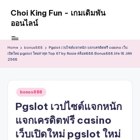
Choi King Fun - เกมเดิมพัน
Skip
to
ออนไลน์
content
Home
bonus888
Pgslot เวปไซต์แจกหนัก แจกเครดิตฟรี casino เว็บ
เปิดใหม่ pgslot ใหม่ล่าสุด Top 67 by Rosie สล็อต888 Bonus888.life 18 JAN
2568
Posted
bonus888
in
Pgslot เวปไซต์แจกหนัก
แจกเครดิตฟรี casino
เว็บเปิดใหม่ pgslot ใหม่