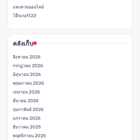
แทงหวยออนไลน์
โจ๊กเกอร์123
คลังเก็บ
สิงหาคม 2026
กรกฎาคม 2026
มิถุนายน 2026
พฤษภาคม 2026
เมษายน 2026
มีนาคม 2026
กุมภาพันธ์ 2026
มกราคม 2026
ธันวาคม 2025
พฤศจิกายน 2025