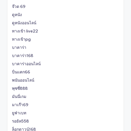
จ๊วด 69
ดูหนัง
ดูหนังออนไลน์
ทางเข้า live22
ทางเข้าpg
บาคาร่า
บาคาร่า168
บาคาร่าออนไลน์
ปั่นแตก66
พนันออนไลน์
พุซซี่888
มันนี่เกม
มาเก๊า69
ยูฟ่าเบท
รอยัล558
ล็อกดาวน์168