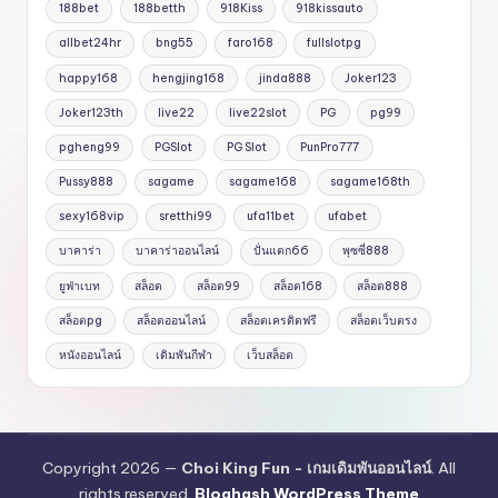
188bet
188betth
918Kiss
918kissauto
allbet24hr
bng55
faro168
fullslotpg
happy168
hengjing168
jinda888
Joker123
Joker123th
live22
live22slot
PG
pg99
pgheng99
PGSlot
PG Slot
PunPro777
Pussy888
sagame
sagame168
sagame168th
sexy168vip
sretthi99
ufa11bet
ufabet
บาคาร่า
บาคาร่าออนไลน์
ปั่นแตก66
พุซซี่888
ยูฟ่าเบท
สล็อต
สล็อต99
สล็อต168
สล็อต888
สล็อตpg
สล็อตออนไลน์
สล็อตเครดิตฟรี
สล็อตเว็บตรง
หนังออนไลน์
เดิมพันกีฬา
เว็บสล็อต
Copyright 2026 —
Choi King Fun - เกมเดิมพันออนไลน์
. All
rights reserved.
Bloghash WordPress Theme