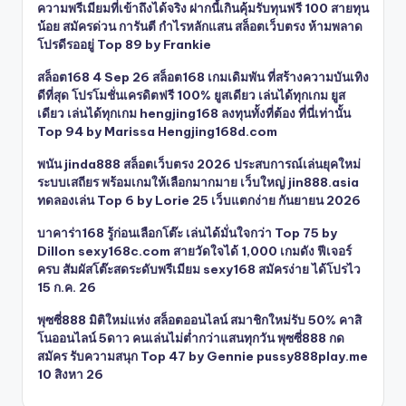
ความพรีเมียมที่เข้าถึงได้จริง ฝากนี้เกินคุ้มรับทุนฟรี 100 สายทุน
น้อย สมัครด่วน การันตี กำไรหลักแสน สล็อตเว็บตรง ห้ามพลาด
โปรดีรออยู่ Top 89 by Frankie
สล็อต168 4 Sep 26 สล็อต168 เกมเดิมพัน ที่สร้างความบันเทิง
ดีที่สุด โปรโมชั่นเครดิตฟรี 100% ยูสเดียว เล่นได้ทุกเกม ยูส
เดียว เล่นได้ทุกเกม hengjing168 ลงทุนทั้งที่ต้อง ที่นี่เท่านั้น
Top 94 by Marissa Hengjing168d.com
พนัน jinda888 สล็อตเว็บตรง 2026 ประสบการณ์เล่นยุคใหม่
ระบบเสถียร พร้อมเกมให้เลือกมากมาย เว็บใหญ่ jin888.asia
ทดลองเล่น Top 6 by Lorie 25 เว็บแตกง่าย กันยายน 2026
บาคาร่า168 รู้ก่อนเลือกโต๊ะ เล่นได้มั่นใจกว่า Top 75 by
Dillon sexy168c.com สายวัดใจได้ 1,000 เกมดัง ฟีเจอร์
ครบ สัมผัสโต๊ะสดระดับพรีเมียม sexy168 สมัครง่าย ได้โปรไว
15 ก.ค. 26
พุซซี่888 มิติใหม่แห่ง สล็อตออนไลน์ สมาชิกใหม่รับ 50% คาสิ
โนออนไลน์ 5ดาว คนเล่นไม่ต่ำกว่าแสนทุกวัน พุซซี่888 กด
สมัคร รับความสนุก Top 47 by Gennie pussy888play.me
10 สิงหา 26