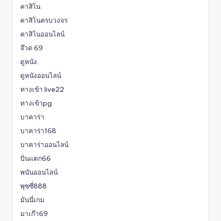
คาสิโน
คาสิโนครบวงจร
คาสิโนออนไลน์
จ๊วด 69
ดูหนัง
ดูหนังออนไลน์
ทางเข้า live22
ทางเข้าpg
บาคาร่า
บาคาร่า168
บาคาร่าออนไลน์
ปั่นแตก66
พนันออนไลน์
พุซซี่888
มันนี่เกม
มาเก๊า69