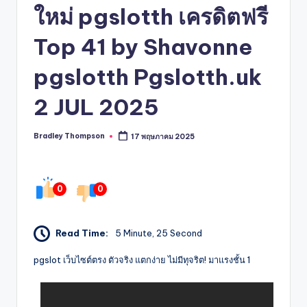
ใหม่ pgslotth เครดิตฟรี
Top 41 by Shavonne
pgslotth Pgslotth.uk
2 JUL 2025
Bradley Thompson
17 พฤษภาคม 2025
Posted
by
0
0
Read Time:
5 Minute, 25 Second
pgslot เว็บไซต์ตรง ตัวจริง แตกง่าย ไม่มีทุจริต! มาแรงชั้น 1