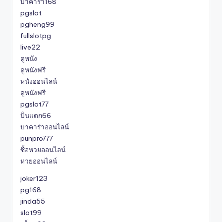
บาคาร่า168
pgslot
pgheng99
fullslotpg
live22
ดูหนัง
ดูหนังฟรี
หนังออนไลน์
ดูหนังฟรี
pgslot77
ปั่นแตก66
บาคาร่าออนไลน์
punpro777
ซื้อหวยออนไลน์
หวยออนไลน์
joker123
pg168
jinda55
slot99