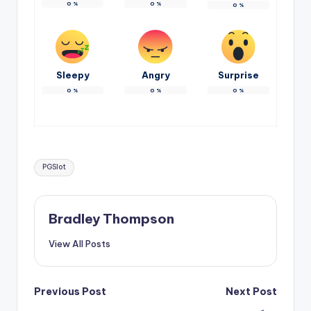
0
%
0
%
0
%
Sleepy
Angry
Surprise
0
%
0
%
0
%
Tags:
PGSlot
Bradley Thompson
View All Posts
Post
Previous Post
Next Post