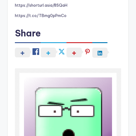
https://shorturl.asia/8SQaH
https://t.co/TBmg0pPmCo
Share