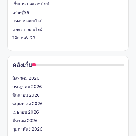
เว็บแทงบอลออนไลน์
เศรษฐี99
แทงบอลออนไลน์
แทงหวยออนไลน์
โจ๊กเกอร์123
คลังเก็บ
สิงหาคม 2026
กรกฎาคม 2026
มิถุนายน 2026
พฤษภาคม 2026
เมษายน 2026
มีนาคม 2026
กุมภาพันธ์ 2026