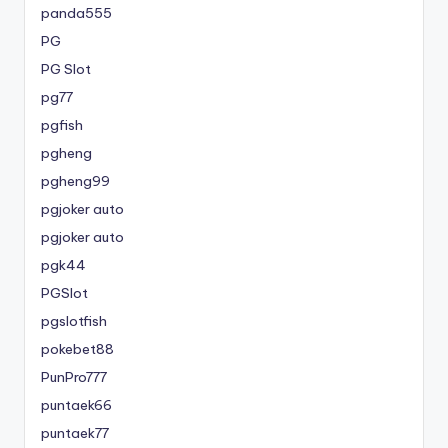
panda555
PG
PG Slot
pg77
pgfish
pgheng
pgheng99
pgjoker auto
pgjoker auto
pgk44
PGSlot
pgslotfish
pokebet88
PunPro777
puntaek66
puntaek77