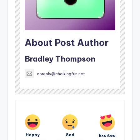
About Post Author
Bradley Thompson
noreply@choikingfun.net
Happy
Sad
Excited