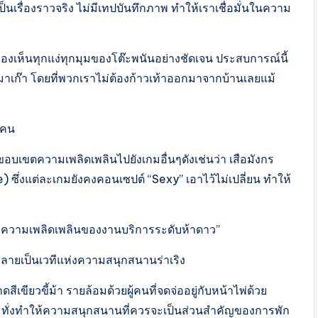
็นเรื่องราวจริง ไม่มีเทปบันทึกภาพ ทำให้เราเชื่อมั่นในความ
งเห็นทุกแง่ทุกมุมของโต๊ะพนันอย่างชัดเจน ประสบการณ์นี้
อมาเก๊า โดยที่พวกเราไม่ต้องก้าวเท้าออกมาจากบ้านเลยแม้
กคน
ยขอบเขตความเพลิดเพลินไปยังเกมอื่นๆดังเช่นว่า เสือมังกร
 ซึ่งแต่ละเกมยังคงคอนเซปต์ “Sexy” เอาไว้ไม่เปลี่ยน ทำให้
ับความเพลิดเพลินของงานบริการระดับห้าดาว”
ห้กลายเป็นเวทีแห่งความสนุกสนานร่าเริง
ขียวขี้ม้า รายล้อมด้วยผู้คนที่จดจ่ออยู่กับหน้าไพ่ด้วย
ะทั่งทำให้ความสนุกสนานที่ควรจะเป็นส่วนสำคัญของการพัก