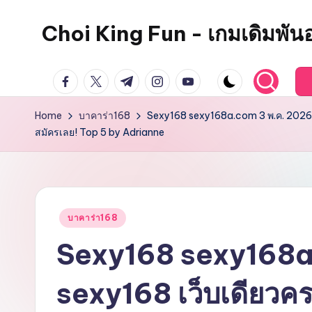
Choi King Fun - เกมเดิมพัน
Skip
to
content
facebook.com
twitter.com
t.me
instagram.com
youtube.com
Home
บาคาร่า168
Sexy168 sexy168a.com 3 พ.ค. 2026 sex
สมัครเลย! Top 5 by Adrianne
Posted
บาคาร่า168
in
Sexy168 sexy168a
sexy168 เว็บเดียวครบ