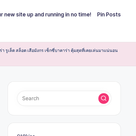
r new site up and running in no time!
Pin Posts
เล็ต สล็อต เสือมังกร เซ็กซี่บาคาร่า คุ้มสุดที่เคยเล่นมาแน่นอน