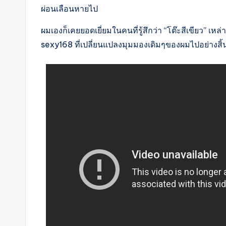
ผ่อนเลือนหายไป
ผมเองก็เคยยอดเยี่ยมในคนที่รู้สึกว่า “โต๊ะสีเขียว” เหล
sexy168 ที่เปลี่ยนแปลงมุมมองเดิมๆของผมไปอย่างสิ้น