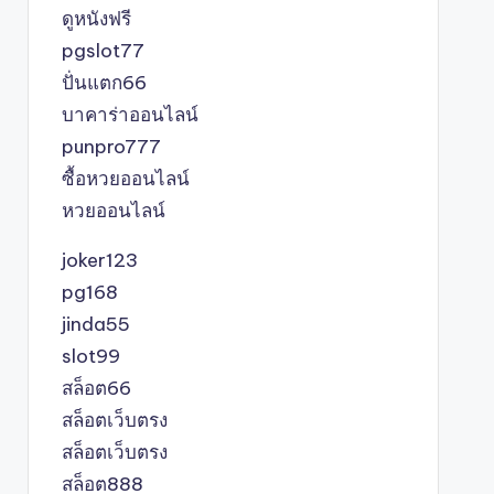
ดูหนังฟรี
pgslot77
ปั่นแตก66
บาคาร่าออนไลน์
punpro777
ซื้อหวยออนไลน์
หวยออนไลน์
joker123
pg168
jinda55
slot99
สล็อต66
สล็อตเว็บตรง
สล็อตเว็บตรง
สล็อต888