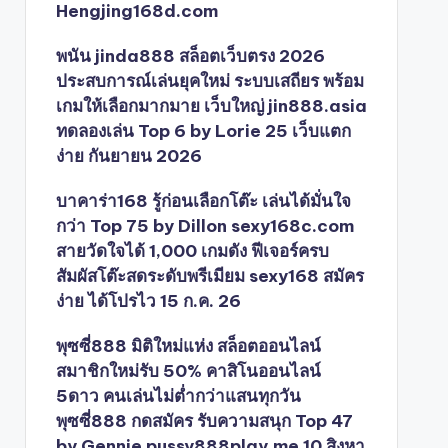
Hengjing168d.com
พนัน jinda888 สล็อตเว็บตรง 2026
ประสบการณ์เล่นยุคใหม่ ระบบเสถียร พร้อม
เกมให้เลือกมากมาย เว็บใหญ่ jin888.asia
ทดลองเล่น Top 6 by Lorie 25 เว็บแตก
ง่าย กันยายน 2026
บาคาร่า168 รู้ก่อนเลือกโต๊ะ เล่นได้มั่นใจ
กว่า Top 75 by Dillon sexy168c.com
สายวัดใจได้ 1,000 เกมดัง ฟีเจอร์ครบ
สัมผัสโต๊ะสดระดับพรีเมียม sexy168 สมัคร
ง่าย ได้โปรไว 15 ก.ค. 26
พุซซี่888 มิติใหม่แห่ง สล็อตออนไลน์
สมาชิกใหม่รับ 50% คาสิโนออนไลน์
5ดาว คนเล่นไม่ต่ำกว่าแสนทุกวัน
พุซซี่888 กดสมัคร รับความสนุก Top 47
by Gennie pussy888play.me 10 สิงหา