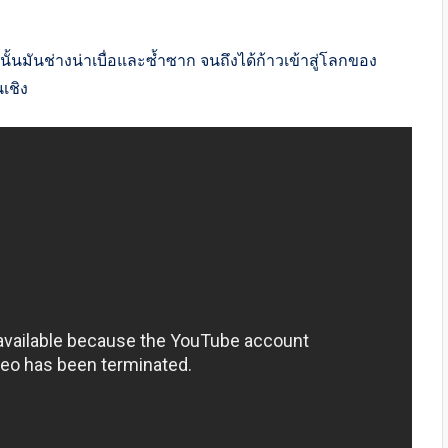
่านั้นมันช่างน่าเบื่อและซ้ำซาก จนถึงได้ก้าวเข้าสู่โลกของ
เชิง