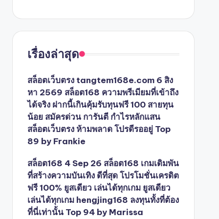
เรื่องล่าสุด
สล็อตเว็บตรง tangtem168e.com 6 สิง
หา 2569 สล็อต168 ความพรีเมียมที่เข้าถึง
ได้จริง ฝากนี้เกินคุ้มรับทุนฟรี 100 สายทุน
น้อย สมัครด่วน การันตี กำไรหลักแสน
สล็อตเว็บตรง ห้ามพลาด โปรดีรออยู่ Top
89 by Frankie
สล็อต168 4 Sep 26 สล็อต168 เกมเดิมพัน
ที่สร้างความบันเทิง ดีที่สุด โปรโมชั่นเครดิต
ฟรี 100% ยูสเดียว เล่นได้ทุกเกม ยูสเดียว
เล่นได้ทุกเกม hengjing168 ลงทุนทั้งที่ต้อง
ที่นี่เท่านั้น Top 94 by Marissa