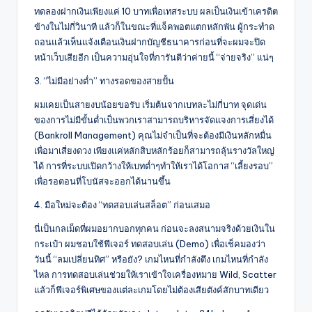
ทดลองฝากเงินเพียงแค่ 10 บาทเพื่อเทสระบบ ผลเป็นเงินเข้าเครดิต
ข้างในไม่กี่วินาที แล้วก็ในขณะที่แจ็คพอตแตกหลักพัน ผู้กระทำด
ถอนแล้วเห็นแจ้งเตือนเงินฝากบัญชีธนาคารก่อนที่จะผมจะปิด
หน้าเว็บเสียอีก เป็นความอุ่นใจที่การันตีว่าค่ายนี้ “จ่ายจริง” แน่ๆ
3. “ไม่มีอย่างต่ำ” ทางรอดของสายปั้น
ผมเคยเป็นสายงบน้อยขอรับ เริ่มต้นจากเบทละไม่กี่บาท จุดเด่น
ของการไม่มีขั้นต่ำเป็นพวกเราสามารถบริหารจัดแจงการเสี่ยงได้
(Bankroll Management) คุณไม่จำเป็นที่จะต้องมีเงินหลักหมื่น
เพื่อมาเสี่ยงดวง เพียงแค่หลักสิบหลักร้อยก็สามารถลุ้นรางวัลใหญ่
ได้ การที่ระบบเปิดกว้างให้เบทต่ำๆทำให้เราได้โอกาส “เลี้ยงรอบ”
เพื่อรอตอนที่โบนัสจะออกได้นานขึ้น
4. มือใหม่จะต้อง “ทดสอบเล่นสล็อต” ก่อนเสมอ
นี่เป็นกลเม็ดที่ผมอยากบอกทุกคน ก่อนจะลงสนามจริงด้วยเงินใน
กระเป๋า ผมชอบใช้ฟีเจอร์ ทดสอบเล่น (Demo) เพื่อเช็คมองว่า
วันนี้ “ลมเปลี่ยนทิศ” หรือยัง? เกมไหนที่กำลังตึง เกมไหนที่กำลัง
ไหล การทดสอบเล่นช่วยให้เราเข้าใจเครื่องหมาย Wild, Scatter
แล้วก็ฟีเจอร์พิเศษของแต่ละเกมโดยไม่ต้องเสียตังค์สักบาทเดียว