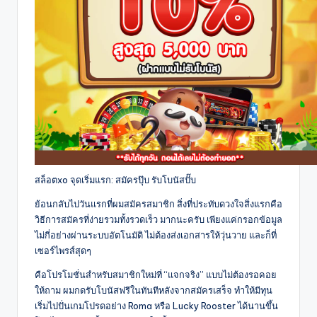
สล็อตxo จุดเริ่มแรก: สมัครปุ๊บ รับโบนัสปั๊บ
ย้อนกลับไปวันแรกที่ผมสมัครสมาชิก สิ่งที่ประทับดวงใจสิ่งแรกคือ
วิธีการสมัครที่ง่ายรวมทั้งรวดเร็ว มากนะครับ เพียงแค่กรอกข้อมูล
ไม่กี่อย่างผ่านระบบอัตโนมัติ ไม่ต้องส่งเอกสารให้วุ่นวาย และก็ที่
เซอร์ไพรส์สุดๆ
คือโปรโมชั่นสำหรับสมาชิกใหม่ที่ “แจกจริง” แบบไม่ต้องรอคอย
ให้ถาม ผมกดรับโบนัสฟรีในทันทีหลังจากสมัครเสร็จ ทำให้มีทุน
เริ่มไปปั่นเกมโปรดอย่าง Roma หรือ Lucky Rooster ได้นานขึ้น