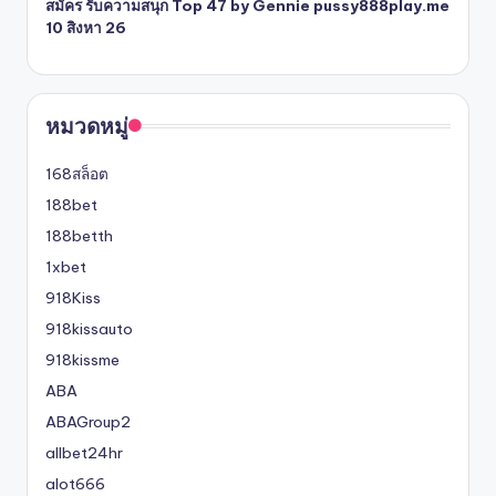
สมัคร รับความสนุก Top 47 by Gennie pussy888play.me
10 สิงหา 26
หมวดหมู่
168สล็อต
188bet
188betth
1xbet
918Kiss
918kissauto
918kissme
ABA
ABAGroup2
allbet24hr
alot666