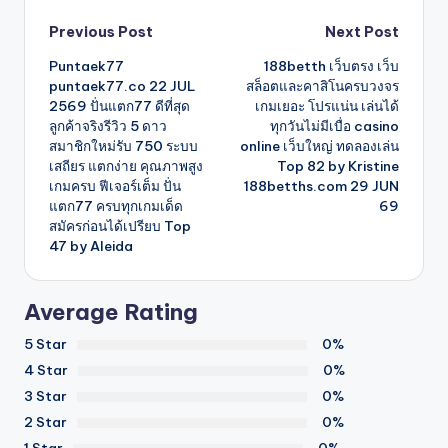
Post
Previous Post
Next Post
Puntaek77
188betth เว็บตรง เว็บ
navigation
puntaek77.co 22 JUL
สล็อตและคาสิโนครบวงจร
2569 ปั่นแตก77 ดีที่สุด
เกมเยอะ โปรแน่น เล่นได้
ลูกค้าจริงรีวิว 5 ดาว
ทุกวันไม่มีเบื่อ casino
สมาชิกใหม่รับ 750 ระบบ
online เว็บใหญ่ ทดลองเล่น
เสถียร แตกง่าย คุณภาพสูง
Top 82 by Kristine
เกมครบ ฟีเจอร์เต็ม ปั่น
188betths.com 29 JUN
แตก77 ครบทุกเกมเด็ด
69
สมัครก่อนได้เปรียบ Top
47 by Aleida
Average Rating
5 Star
0%
4 Star
0%
3 Star
0%
2 Star
0%