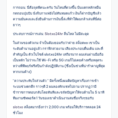
การถอน: นี่คือจุดพีคนะครับ วันไหนที่ดวงขึ้น ปั่นแตกหลักหมื่น
กดถอนปุบปับ นั่งจิบกาแฟยังไม่ทันหมดแก้ว เงินก็ฝากบัญชีแล้ว
ความมั่นคงและยั่งยืนด้านการเงินนี้ล่ะที่ทำให้ผมกล้าเล่นที่นี่ต่อ
ยาวๆ
ประสบการณ์การเล่น:
Slotxo24hr
ลื่นไหล ไม่มีสะดุด
ในส่วนของตัวเกม จำเป็นต้องยอมรับว่าค่าย สล็อตxo เขาเป็น
ระดับตำนานอยู่แล้ว กราฟิกสวยงาม เสียงประกอบตื่นเต้น และที่
สำคัญเป็น ตัวเว็บไซต์ slotxo24hr เสถียรมาก ผมเล่นผ่านมือถือ
เป็นหลัก ไม่ว่าจะใช้ Wi-Fi หรือ 5G เกมก็ไม่เคยค้างหรือหลุดระ
หว่างที่ฟีพบร์ฟรีสปินกำลังปฏิบัติงาน (ซึ่งเป็นช่วงที่น่ารำคาญที่สุด
หากเกมค้าง)
“ความประทับใจส่วนตัว:” มีครั้งหนึ่งผมติดปัญหาเรื่องการเข้า
ระบบช่วงตกดึก ราวๆตี 2 ผมลองทักแชทไปถาม ปรากฏว่ามี
ข้าราชการตอบกลับโดยทันทีและขจัดปัญหาให้จบด้านใน 5 นาที
ทีมงานซัพพอร์ต 1 วันของเขาดำเนินงานสมชื่อจริงๆขอรับ
slotxo
สล็อตมากยิ่งกว่า 2,000 เกม พร้อมให้บริการตลอด 24
ชั่วโมง