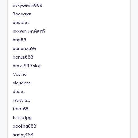
askyouwin888
Baccarat
bestbet
bkkwin เครดิตฟรี
bng55
bonanza99
bonus888
brazil999 slot
Casino
cloudbet
debet
FAFA123
faro168
fullslotpg
gaojing888
happy168