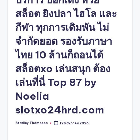
สล็อต ยิงปลา ไฮโล และ
กีฬา ทุกการเดิมพัน ไม่
จำกัดยอด รองรับภาษา
ไทย 10 ล้านก็ถอนได้
สล็อตxo เล่นสนุก ต้อง
เล่นที่นี่ Top 87 by
Noelia
slotxo24hrd.com
Bradley Thompson
12 พฤษภาคม 2026
Posted
by