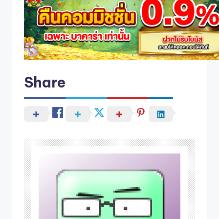
Share