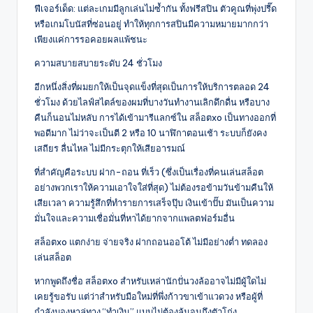
ฟีเจอร์เด็ด: แต่ละเกมมีลูกเล่นไม่ซ้ำกัน ทั้งฟรีสปิน ตัวคูณที่พุ่งปรี๊ด
หรือเกมโบนัสที่ซ่อนอยู่ ทำให้ทุกการสปินมีความหมายมากกว่า
เพียงแค่การรอคอยผลแพ้ชนะ
ความสบายสบายระดับ 24 ชั่วโมง
อีกหนึ่งสิ่งที่ผมยกให้เป็นจุดแข็งที่สุดเป็นการให้บริการตลอด 24
ชั่วโมง ด้วยไลฟ์สไตล์ของผมที่บางวันทำงานเลิกดึกดื่น หรือบาง
คืนก็นอนไม่หลับ การได้เข้ามารีแลกซ์ใน สล็อตxo เป็นทางออกที่
พอดีมาก ไม่ว่าจะเป็นตี 2 หรือ 10 นาฬิกาตอนเช้า ระบบก็ยังคง
เสถียร ลื่นไหล ไม่มีกระตุกให้เสียอารมณ์
ที่สำคัญคือระบบ ฝาก-ถอน ที่เร็ว (ซึ่งเป็นเรื่องที่คนเล่นสล็อต
อย่างพวกเราให้ความเอาใจใส่ที่สุด) ไม่ต้องรอข้ามวันข้ามคืนให้
เสียเวลา ความรู้สึกที่ทำรายการเสร็จปุ๊บ เงินเข้าปั๊บ มันเป็นความ
มั่นใจและความเชื่อมั่นที่หาได้ยากจากแพลตฟอร์มอื่น
สล็อตxo แตกง่าย จ่ายจริง ฝากถอนออโต้ ไม่มีอย่างต่ำ ทดลอง
เล่นสล็อต
หากพูดถึงชื่อ สล็อตxo สำหรับเหล่านักปั่นวงล้ออาจไม่มีผู้ใดไม่
เคยรู้ขอรับ แต่ว่าสำหรับมือใหม่ที่พึ่งก้าวขาเข้าแวดวง หรือผู้ที่
กำลังมองหาลู่ทาง “ทำเงิน” แบบไม่ต้องลุ้นจนถึงตัวโก่ง