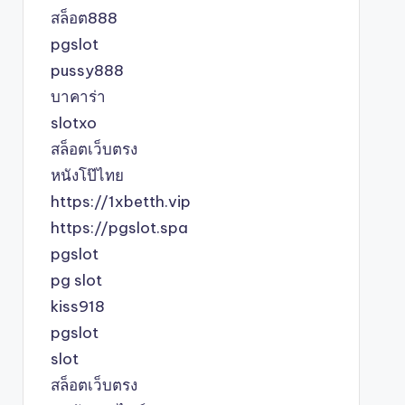
สล็อต888
pgslot
pussy888
บาคาร่า
slotxo
สล็อตเว็บตรง
หนังโป๊ไทย
https://1xbetth.vip
https://pgslot.spa
pgslot
pg slot
kiss918
pgslot
slot
สล็อตเว็บตรง