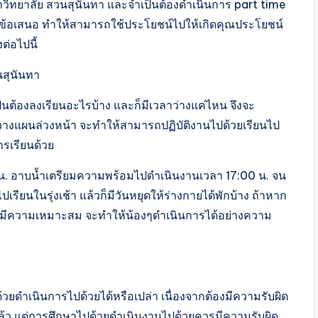
าวิทยาลัย สวนสุนันทา และจำเป็นต้องดำเนินการ part time
่งมีข้อเสนอ ทำให้สามารถใช้ประโยชน์ไปให้เกิดคุณประโยชน์
ต่อไปนี้
นสุนันทา
นต้องลงเรียนอะไรบ้าง และก็มีเวลาว่างแค่ไหน จึงจะ
างแผนล่วงหน้า จะทำให้สามารถปฏิบัติงานไปด้วยเรียนไป
ารเรียนด้วย
0 น. อาบน้ำเตรียมความพร้อมไปดำเนินงานเวลา 17:00 น. จน
รียนในรุ่งเช้า แล้วก็มีวันหยุดให้ร่างกายได้พักบ้าง ถ้าหาก
วลามีความเหมาะสม จะทำให้น้องๆดำเนินการได้อย่างความ
้วยดำเนินการไปด้วยได้หรือเปล่า เนื่องจากต้องมีความรับผิด
งแล้ว แต่การศึกษาไปด้วยดำเนินงานไปด้วยควรมีความรับผิด