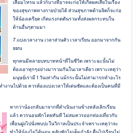
เสื่อมโทรม แล้วก็บางทีอาจจะก่อให้เกิดผลเสียในเรื่อง
ของสุขภาพทางกายป่วยได้ ส่วนสุขภาพด้านจิตก็จะก่อ
ให้น้องเครียด เกิดแรงกดดันรวมทั้งส่งผลกระทบใน
ด้านอื่นๆตามมา
7.แบ่งเวลางาน เวลาส่วนตัว เวลาเรียน ออกมาจากกัน
ssru
ทุกคนมีหลายบทบาทหน้าที่ในชีวิต เพราะฉะนั้นไม่
ต้องเอาทุกๆอย่างมารวมกันในเวลาเดียว เพราะเหตุว่า
มนุษย์เรามี 1 วันเท่ากัน แม้กระนั้นไม่สามารถทำอะไร
ยทำงานไปด้วย ควรต้องแบ่งเวลาให้เด่นชัดและต้องเป็นคนที่มี
หากว่าน้องกลับมาจากที่ดำเนินงานข้างหลังเลิกเรียน
แล้ว ควรนอนพักโดยทันที ไม่สมควรออกท่องเที่ยวกับ
เพื่อนฝูงไปนั่งพบปะในวิกาลเป็นประจำเพราะเหตุว่าจะ
ทำให้น้องไม่ได้นอน หลับพักไม่เต็มกำลัง ตื่นไปเรียนไม่