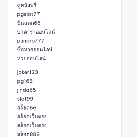
ดูหนังฟรี
pgslot77
ปั่นแตก66
บาคาร่าออนไลน์
punpro777
ซื้อหวยออนไลน์
หวยออนไลน์
joker123
pg168
jinda55
slot99
สล็อต66
สล็อตเว็บตรง
สล็อตเว็บตรง
สล็อต888