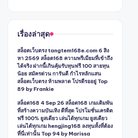
เรื่องล่าสุด
สล็อตเว็บตรง tangtem168e.com 6 สิง
หา 2569 สล็อต168 ความพรีเมียมที่เข้าถึง
ได้จริง ฝากนี้เกินคุ้มรับทุนฟรี 100 สายทุน
น้อย สมัครด่วน การันตี กำไรหลักแสน
สล็อตเว็บตรง ห้ามพลาด โปรดีรออยู่ Top
89 by Frankie
สล็อต168 4 Sep 26 สล็อต168 เกมเดิมพัน
ที่สร้างความบันเทิง ดีที่สุด โปรโมชั่นเครดิต
ฟรี 100% ยูสเดียว เล่นได้ทุกเกม ยูสเดียว
เล่นได้ทุกเกม hengjing168 ลงทุนทั้งที่ต้อง
ที่นี่เท่านั้น Top 94 by Marissa