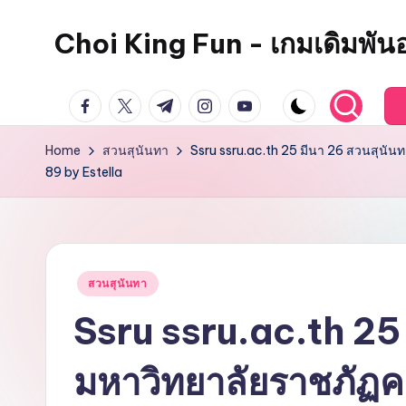
Choi King Fun - เกมเดิมพัน
Skip
to
content
facebook.com
twitter.com
t.me
instagram.com
youtube.com
Home
สวนสุนันทา
Ssru ssru.ac.th 25 มีนา 26 สวนสุนัน
89 by Estella
Posted
สวนสุนันทา
in
Ssru ssru.ac.th 25
มหาวิทยาลัยราชภัฏคร