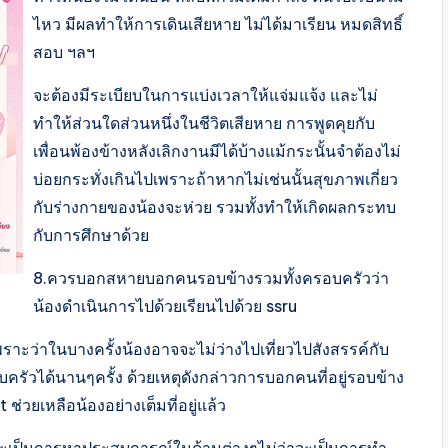
ไหว มีผลทำให้การเดินเสียหาย ไม่ได้มาเรียน หมดสิทธิ์
สอบ ฯลฯ
จะต้องมีระเบียบในการแบ่งเวลาให้แจ่มแจ้ง และไม่
ทำให้ส่วนใดส่วนหนึ่งในชีวิตเสียหาย การพูดคุยกับ
เพื่อนพ้องข้างหลังเลิกงานมีได้บ้างแม้กระนั้นจำต้องไม่
บ่อยกระทั่งเกินไปเพราะถ้าหากไม่เช่นนั้นสุขภาพเกี่ยว
กับร่างกายของน้องจะห่วย รวมทั้งทำให้เกิดผลกระทบ
กับการศึกษาด้วย
8.ควรบอกสหายบอกคนรอบข้างรวมทั้งครอบครัวว่า
น้องดำเนินการไปด้วยเรียนไปด้วย ssru
 เพราะว่าในบางครั้งน้องอาจจะไม่ว่างไปเที่ยวไปสังสรรค์กับ
บครัวได้นานๆครั้ง ด้วยเหตุดังกล่าวการบอกคนที่อยู่รอบข้าง
 ช่วยเหลือน้องอย่างเต็มที่อยู่แล้ว
 จะเป็นการหาประสบการณ์ในด้านต่างๆไม่ว่าจะเป็นการทำ