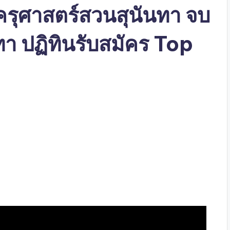
ครุศาสตร์สวนสุนันทา จบ
า ปฏิทินรับสมัคร Top