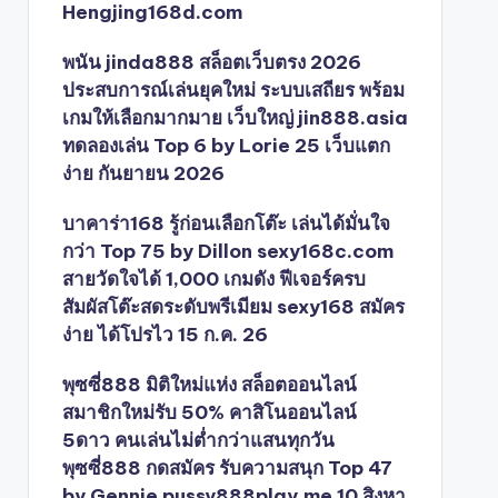
Hengjing168d.com
พนัน jinda888 สล็อตเว็บตรง 2026
ประสบการณ์เล่นยุคใหม่ ระบบเสถียร พร้อม
เกมให้เลือกมากมาย เว็บใหญ่ jin888.asia
ทดลองเล่น Top 6 by Lorie 25 เว็บแตก
ง่าย กันยายน 2026
บาคาร่า168 รู้ก่อนเลือกโต๊ะ เล่นได้มั่นใจ
กว่า Top 75 by Dillon sexy168c.com
สายวัดใจได้ 1,000 เกมดัง ฟีเจอร์ครบ
สัมผัสโต๊ะสดระดับพรีเมียม sexy168 สมัคร
ง่าย ได้โปรไว 15 ก.ค. 26
พุซซี่888 มิติใหม่แห่ง สล็อตออนไลน์
สมาชิกใหม่รับ 50% คาสิโนออนไลน์
5ดาว คนเล่นไม่ต่ำกว่าแสนทุกวัน
พุซซี่888 กดสมัคร รับความสนุก Top 47
by Gennie pussy888play.me 10 สิงหา