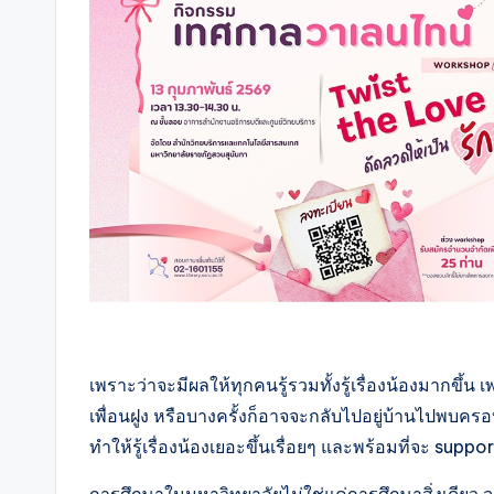
เพราะว่าจะมีผลให้ทุกคนรู้รวมทั้งรู้เรื่องน้องมากขึ้น
เพื่อนฝูง หรือบางครั้งก็อาจจะกลับไปอยู่บ้านไปพบครอ
ทำให้รู้เรื่องน้องเยอะขึ้นเรื่อยๆ และพร้อมที่จะ support
การศึกษาในมหาวิทยาลัยไม่ใช่แค่การศึกษาสิ่งเดียว