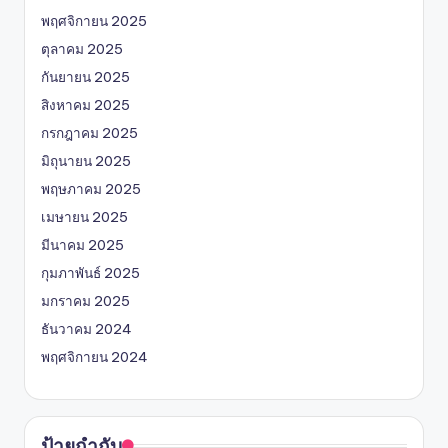
พฤศจิกายน 2025
ตุลาคม 2025
กันยายน 2025
สิงหาคม 2025
กรกฎาคม 2025
มิถุนายน 2025
พฤษภาคม 2025
เมษายน 2025
มีนาคม 2025
กุมภาพันธ์ 2025
มกราคม 2025
ธันวาคม 2024
พฤศจิกายน 2024
ป้ายกำกับ