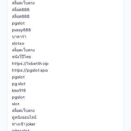
สล็อตเว็บตรง
สล็อต888
สล็อต888
pgslot
pussy888
บาคาร่า
slotxo
สล็อตเว็บตรง
หนังโป๊ไทย
https://1xbetth.vip
https://pgslot.spa
pgslot
pg slot
kiss918
pgslot
slot
สล็อตเว็บตรง
ดูหนังออนไลน์
ทางเข้า joker
joker slot