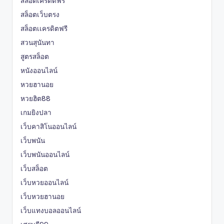
สล็อตเครดิตฟรี
สล็อตเว็บตรง
สล็อตเเครดิตฟรี
สวนสุนันทา
สูตรสล็อต
หนังออนไลน์
หวยฮานอย
หวยฮิต88
เกมยิงปลา
เว็บคาสิโนออนไลน์
เว็บพนัน
เว็บพนันออนไลน์
เว็บสล็อต
เว็บหวยออนไลน์
เว็บหวยฮานอย
เว็บแทงบอลออนไลน์