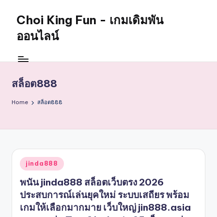
Choi King Fun - เกมเดิมพัน
Skip
to
ออนไลน์
content
สล็อต888
Home
สล็อต888
Posted
jinda888
in
พนัน jinda888 สล็อตเว็บตรง 2026
ประสบการณ์เล่นยุคใหม่ ระบบเสถียร พร้อม
เกมให้เลือกมากมาย เว็บใหญ่ jin888.asia