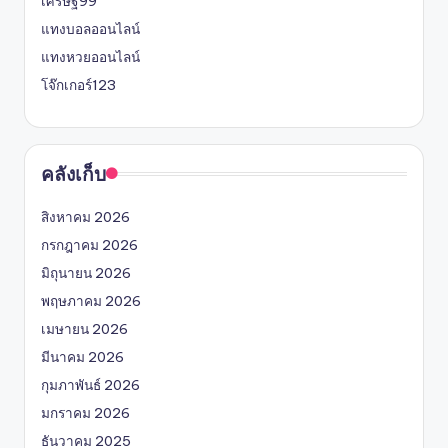
เศรษฐี99
แทงบอลออนไลน์
แทงหวยออนไลน์
โจ๊กเกอร์123
คลังเก็บ
สิงหาคม 2026
กรกฎาคม 2026
มิถุนายน 2026
พฤษภาคม 2026
เมษายน 2026
มีนาคม 2026
กุมภาพันธ์ 2026
มกราคม 2026
ธันวาคม 2025