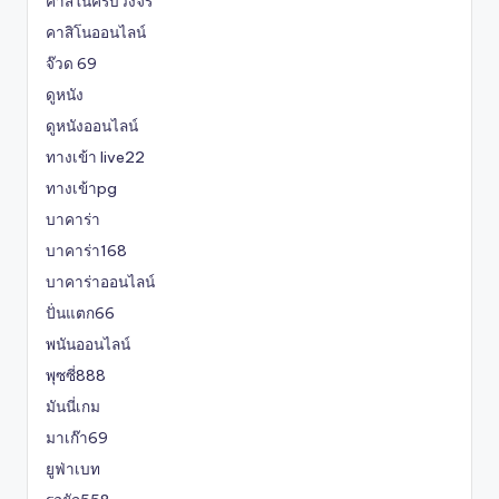
คาสิโนครบวงจร
คาสิโนออนไลน์
จ๊วด 69
ดูหนัง
ดูหนังออนไลน์
ทางเข้า live22
ทางเข้าpg
บาคาร่า
บาคาร่า168
บาคาร่าออนไลน์
ปั่นแตก66
พนันออนไลน์
พุซซี่888
มันนี่เกม
มาเก๊า69
ยูฟ่าเบท