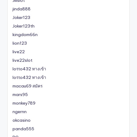
Jilislot
jinda888
Joker123
Joker123th
kingdom66n
lion123
live22
live22slot
lotto432 ทางเข้า
lotto432 ทางเข้า
macau69 สมัคร
mars95
monkey789
ngernn
okcasino
panda555