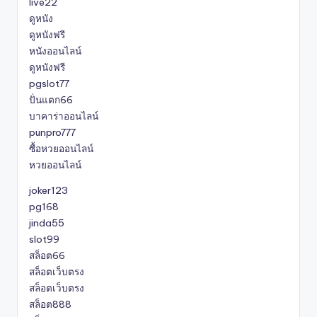
live22
ดูหนัง
ดูหนังฟรี
หนังออนไลน์
ดูหนังฟรี
pgslot77
ปั่นแตก66
บาคาร่าออนไลน์
punpro777
ซื้อหวยออนไลน์
หวยออนไลน์
joker123
pg168
jinda55
slot99
สล็อต66
สล็อตเว็บตรง
สล็อตเว็บตรง
สล็อต888