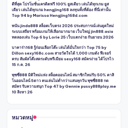
ดีที่สุด โปรโมชั่นเครดิตฟรี 100% ยูสเดียว เล่นได้ทุกเกม ยูส
เดียว เล่นได้ทุกเกม hengjing168 ลงทุนทั้งที่ต้อง ที่นี่เท่านั้น
Top 94 by Marissa Hengjing168d.com
พนัน jinda888 สล็อตเว็บตรง 2026 ประสบการณ์เล่นยุคใหม่
ระบบเสถียร พร้อมเกมให้เลือกมากมาย เว็บใหญ่ jin888.asia
ทดลองเล่น Top 6 by Lorie 25 เว็บแตกง่าย กันยายน 2026
บาคาร่า168 รู้ก่อนเลือกโต๊ะ เล่นได้มั่นใจกว่า Top 75 by
Dillon sexy168c.com สายวัดใจได้ 1,000 เกมดัง ฟีเจอร์
ครบ สัมผัสโต๊ะสดระดับพรีเมียม sexy168 สมัครง่าย ได้โปรไว
15 ก.ค. 26
พุซซี่888 มิติใหม่แห่ง สล็อตออนไลน์ สมาชิกใหม่รับ 50% คาสิ
โนออนไลน์ 5ดาว คนเล่นไม่ต่ำกว่าแสนทุกวัน พุซซี่888 กด
สมัคร รับความสนุก Top 47 by Gennie pussy888play.me
10 สิงหา 26
หมวดหมู่