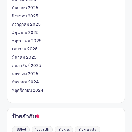
กันยายน 2025
สิงหาคม 2025
กรกฎาคม 2025
มิถุนายน 2025
พฤษภาคม 2025
เมษายน 2025
มีนาคม 2025
กุมภาพันธ์ 2025
มกราคม 2025
ธันวาคม 2024
พฤศจิกายน 2024
ป้ายกำกับ
188bet
188betth
918Kiss
918kissauto