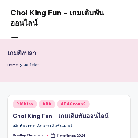
Choi King Fun - เกมเดิมพัน
Skip
to
ออนไลน์
content
เกมยิงปลา
Home
เกมยิงปลา
Posted
918Kiss
ABA
ABAGroup2
in
Choi King Fun – เกมเดิมพันออนไลน์
เดิมพัน ภาษาอังกฤษ เดิมพันออนไ…
Bradley Thompson
11 พฤศจิกายน 2024
Posted