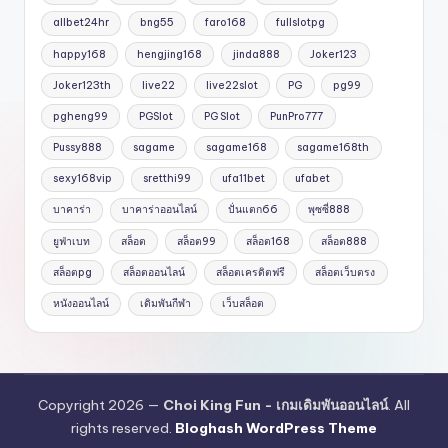
allbet24hr
bng55
faro168
fullslotpg
happy168
hengjing168
jinda888
Joker123
Joker123th
live22
live22slot
PG
pg99
pgheng99
PGSlot
PG Slot
PunPro777
Pussy888
sagame
sagame168
sagame168th
sexy168vip
sretthi99
ufa11bet
ufabet
บาคาร่า
บาคาร่าออนไลน์
ปั่นแตก66
พุซซี่888
ยูฟ่าเบท
สล็อต
สล็อต99
สล็อต168
สล็อต888
สล็อตpg
สล็อตออนไลน์
สล็อตเครดิตฟรี
สล็อตเว็บตรง
หนังออนไลน์
เดิมพันกีฬา
เว็บสล็อต
Copyright 2026 —
Choi King Fun - เกมเดิมพันออนไลน์
. All
rights reserved.
Bloghash WordPress Theme