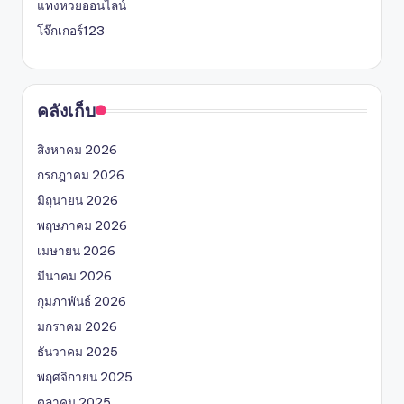
แทงหวยออนไลน์
โจ๊กเกอร์123
คลังเก็บ
สิงหาคม 2026
กรกฎาคม 2026
มิถุนายน 2026
พฤษภาคม 2026
เมษายน 2026
มีนาคม 2026
กุมภาพันธ์ 2026
มกราคม 2026
ธันวาคม 2025
พฤศจิกายน 2025
ตุลาคม 2025