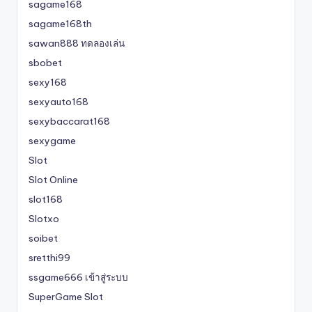
sagame168
sagame168th
sawan888 ทดลองเล่น
sbobet
sexy168
sexyauto168
sexybaccarat168
sexygame
Slot
Slot Online
slot168
Slotxo
soibet
sretthi99
ssgame666 เข้าสู่ระบบ
SuperGame Slot