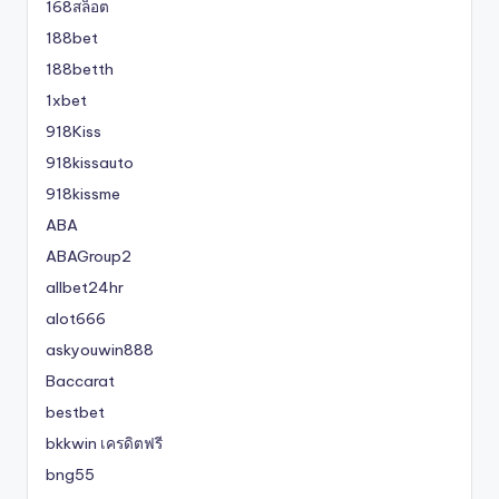
168สล็อต
188bet
188betth
1xbet
918Kiss
918kissauto
918kissme
ABA
ABAGroup2
allbet24hr
alot666
askyouwin888
Baccarat
bestbet
bkkwin เครดิตฟรี
bng55