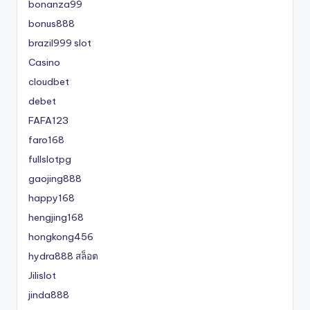
bonanza99
bonus888
brazil999 slot
Casino
cloudbet
debet
FAFA123
faro168
fullslotpg
gaojing888
happy168
hengjing168
hongkong456
hydra888 สล็อต
Jilislot
jinda888