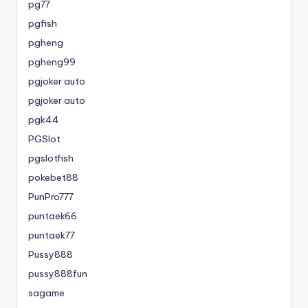
pg77
pgfish
pgheng
pgheng99
pgjoker auto
pgjoker auto
pgk44
PGSlot
pgslotfish
pokebet88
PunPro777
puntaek66
puntaek77
Pussy888
pussy888fun
sagame