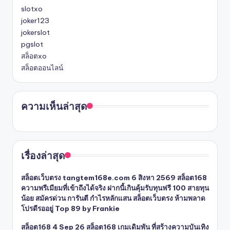
slotxo
joker123
jokerslot
pgslot
สล็อตxo
สล็อตออนไลน์
ความเห็นล่าสุด
เรื่องล่าสุด
สล็อตเว็บตรง tangtem168e.com 6 สิงหา 2569 สล็อต168
ความพรีเมียมที่เข้าถึงได้จริง ฝากนี้เกินคุ้มรับทุนฟรี 100 สายทุน
น้อย สมัครด่วน การันตี กำไรหลักแสน สล็อตเว็บตรง ห้ามพลาด
โปรดีรออยู่ Top 89 by Frankie
สล็อต168 4 Sep 26 สล็อต168 เกมเดิมพัน ที่สร้างความบันเทิง