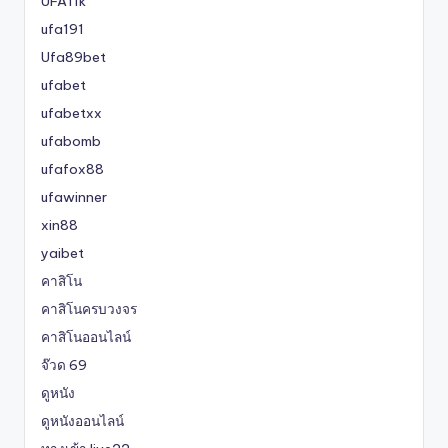
UFA11k
ufa191
Ufa89bet
ufabet
ufabetxx
ufabomb
ufafox88
ufawinner
xin88
yaibet
คาสิโน
คาสิโนครบวงจร
คาสิโนออนไลน์
จ๊วด 69
ดูหนัง
ดูหนังออนไลน์