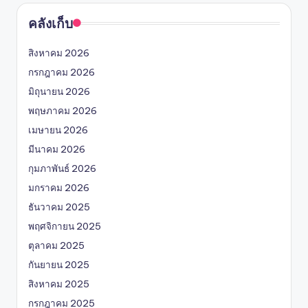
คลังเก็บ
สิงหาคม 2026
กรกฎาคม 2026
มิถุนายน 2026
พฤษภาคม 2026
เมษายน 2026
มีนาคม 2026
กุมภาพันธ์ 2026
มกราคม 2026
ธันวาคม 2025
พฤศจิกายน 2025
ตุลาคม 2025
กันยายน 2025
สิงหาคม 2025
กรกฎาคม 2025