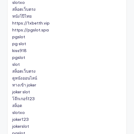
slotxo
สล็อตเว็บตรง
หนังโป๊ไทย
https://1xbetth.vip
https://pgslot.spa
pgslot
pg slot
kiss918
pgslot
slot
สล็อตเว็บตรง
ดูหนังออนไลน์
ทางเข้า joker
joker slot
โจ๊กเกอร์123
สล็อต
slotxo
joker123
jokerslot
pgslot