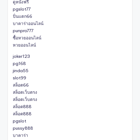
ดูหนังฟรี
pgslot77
ปั่นแตก66
บาคาร่าออนไลน์
punpro777
ซื้อหวยออนไลน์
หวยออนไลน์
joker123
pg168
jinda55
slot99
สล็อต66
สล็อตเว็บตรง
สล็อตเว็บตรง
สล็อต888
สล็อต888
pgslot
pussy888
บาคาร่า