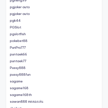
pgheng99
pgjoker auto
pgjoker auto
pgk44
PGSlot
pgslotfish
pokebet88
PunPro777
puntaek66
puntaek77
Pussy888
pussy888fun
sagame
sagame168
sagame168th
sawan888 ทดลองเล่น