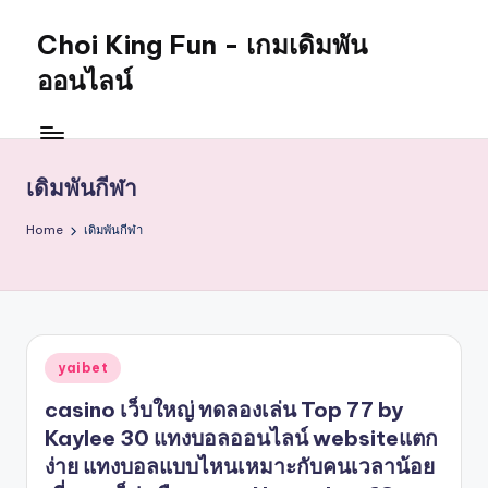
Choi King Fun - เกมเดิมพัน
Skip
to
ออนไลน์
content
เดิมพันกีฬา
Home
เดิมพันกีฬา
Posted
yaibet
in
casino เว็บใหญ่ ทดลองเล่น Top 77 by
Kaylee 30 แทงบอลออนไลน์ websiteแตก
ง่าย แทงบอลแบบไหนเหมาะกับคนเวลาน้อย