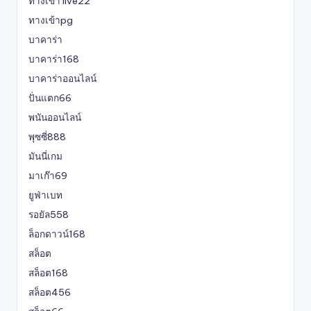
ทางเข้า live22
ทางเข้าpg
บาคาร่า
บาคาร่า168
บาคาร่าออนไลน์
ปั่นแตก66
พนันออนไลน์
พุซซี่888
มันนี่เกม
มาเก๊า69
ยูฟ่าเบท
รอยัล558
ล็อกดาวน์168
สล็อต
สล็อต168
สล็อต456