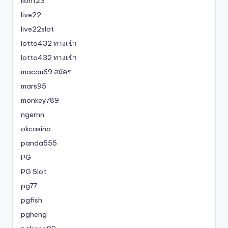
lion123
live22
live22slot
lotto432 ทางเข้า
lotto432 ทางเข้า
macau69 สมัคร
mars95
monkey789
ngernn
okcasino
panda555
PG
PG Slot
pg77
pgfish
pgheng