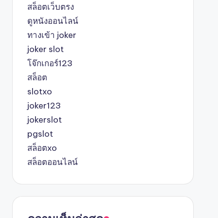
สล็อตเว็บตรง
ดูหนังออนไลน์
ทางเข้า joker
joker slot
โจ๊กเกอร์123
สล็อต
slotxo
joker123
jokerslot
pgslot
สล็อตxo
สล็อตออนไลน์