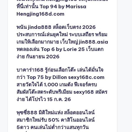
ที่นี่เท่านั้น Top 94 by Marissa
Hengjing168d.com
พนัน jinda888 สล็อตเว็บตรง 2026
ประสบการณ์เล่นยุคใหม่ ระบบเสถียร พร้อม
เกมให้เลือกมากมาย เว็บใหญ่ jin888.asia
ทดลองเล่น Top 6 by Lorie 25 เว็บแตก
ง่าย กันยายน 2026
บาคาร่า168 รู้ก่อนเลือกโต๊ะ เล่นได้มั่นใจ
กว่า Top 75 by Dillon sexy168c.com
สายวัดใจได้ 1,000 เกมดัง ฟีเจอร์ครบ
สัมผัสโต๊ะสดระดับพรีเมียม sexy168 สมัคร
ง่าย ได้โปรไว 15 ก.ค. 26
พุซซี่888 มิติใหม่แห่ง สล็อตออนไลน์
สมาชิกใหม่รับ 50% คาสิโนออนไลน์
5ดาว คนเล่นไม่ต่ำกว่าแสนทุกวัน