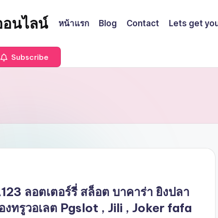
ออนไลน์
หน้าแรก
Blog
Contact
Lets get you
Subscribe
 ลอตเตอร์รี่ สล็อต บาคาร่า ยิงปลา
องทรูวอเลต Pgslot , Jili , Joker fafa