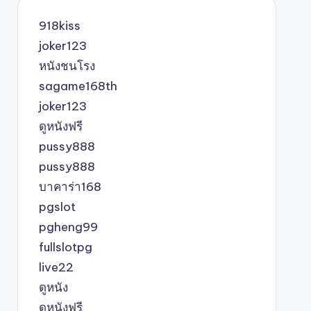
918kiss
joker123
หนังชนโรง
sagame168th
joker123
ดูหนังฟรี
pussy888
pussy888
บาคาร่า168
pgslot
pgheng99
fullslotpg
live22
ดูหนัง
ดูหนังฟรี