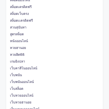
สล็อตเครดิตฟรี
สล็อตเว็บตรง
สล็อตเเครดิตฟรี
สวนสุนันทา
สูตรสล็อต
หนังออนไลน์
หวยฮานอย
หวยฮิต88
เกมยิงปลา
เว็บคาสิโนออนไลน์
เว็บพนัน
เว็บพนันออนไลน์
เว็บสล็อต
เว็บหวยออนไลน์
เว็บหวยฮานอย
เว็บแทงบอลออนไลน์