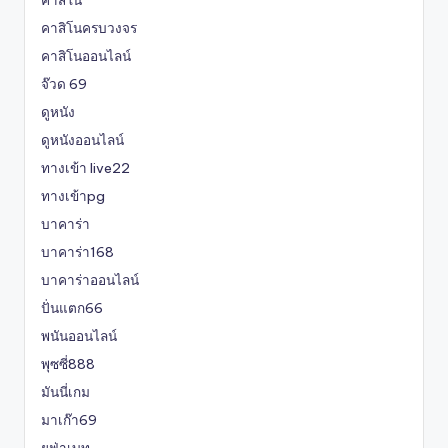
คาสิโนครบวงจร
คาสิโนออนไลน์
จ๊วด 69
ดูหนัง
ดูหนังออนไลน์
ทางเข้า live22
ทางเข้าpg
บาคาร่า
บาคาร่า168
บาคาร่าออนไลน์
ปั่นแตก66
พนันออนไลน์
พุซซี่888
มันนี่เกม
มาเก๊า69
ยูฟ่าเบท