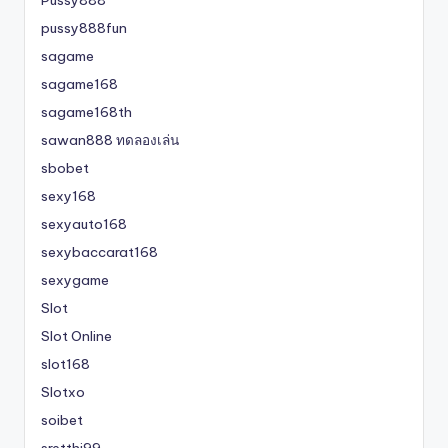
pussy888fun
sagame
sagame168
sagame168th
sawan888 ทดลองเล่น
sbobet
sexy168
sexyauto168
sexybaccarat168
sexygame
Slot
Slot Online
slot168
Slotxo
soibet
sretthi99