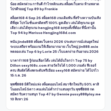
น้อย สมัครด่วน การันตี กำไรหลักแสน สล็อตเว็บตรง ห้ามพลาด
โปรดีรออยู่ Top 89 by Frankie
สล็อต168 4 Sep 26 สล็อต168 เกมเดิมพัน ที่สร้างความบันเทิง
ดีที่สุด โปรโมชั่นเครดิตฟรี 100% ยูสเดียว เล่นได้ทุกเกม ยูส
เดียว เล่นได้ทุกเกม hengjing168 ลงทุนทั้งที่ต้อง ที่นี่เท่านั้น
Top 94 by Marissa Hengjing168d.com
พนัน jinda888 สล็อตเว็บตรง 2026 ประสบการณ์เล่นยุคใหม่
ระบบเสถียร พร้อมเกมให้เลือกมากมาย เว็บใหญ่ jin888.asia
ทดลองเล่น Top 6 by Lorie 25 เว็บแตกง่าย กันยายน 2026
บาคาร่า168 รู้ก่อนเลือกโต๊ะ เล่นได้มั่นใจกว่า Top 75 by
Dillon sexy168c.com สายวัดใจได้ 1,000 เกมดัง ฟีเจอร์
ครบ สัมผัสโต๊ะสดระดับพรีเมียม sexy168 สมัครง่าย ได้โปรไว
15 ก.ค. 26
พุซซี่888 มิติใหม่แห่ง สล็อตออนไลน์ สมาชิกใหม่รับ 50% คาสิ
โนออนไลน์ 5ดาว คนเล่นไม่ต่ำกว่าแสนทุกวัน พุซซี่888 กด
สมัคร รับความสนุก Top 47 by Gennie pussy888play.me
10 สิงหา 26