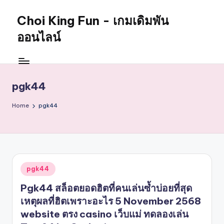
Choi King Fun - เกมเดิมพัน
Skip
to
ออนไลน์
content
pgk44
Home
pgk44
Posted
pgk44
in
Pgk44 สล็อตยอดฮิตที่คนเล่นซ้ำบ่อยที่สุด
เหตุผลที่ฮิตเพราะอะไร 5 November 2568
website ตรง casino เว็บแม่ ทดลองเล่น