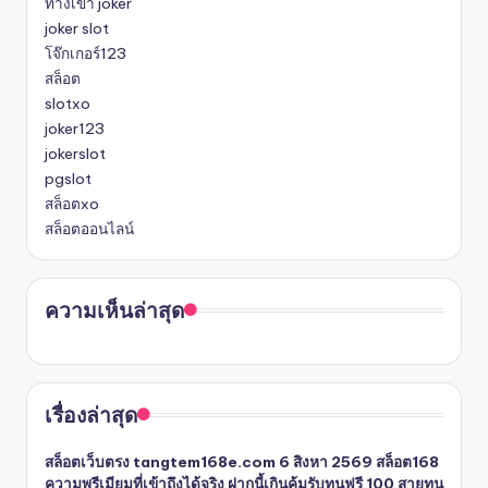
ทางเข้า joker
joker slot
โจ๊กเกอร์123
สล็อต
slotxo
joker123
jokerslot
pgslot
สล็อตxo
สล็อตออนไลน์
ความเห็นล่าสุด
เรื่องล่าสุด
สล็อตเว็บตรง tangtem168e.com 6 สิงหา 2569 สล็อต168
ความพรีเมียมที่เข้าถึงได้จริง ฝากนี้เกินคุ้มรับทุนฟรี 100 สายทุน