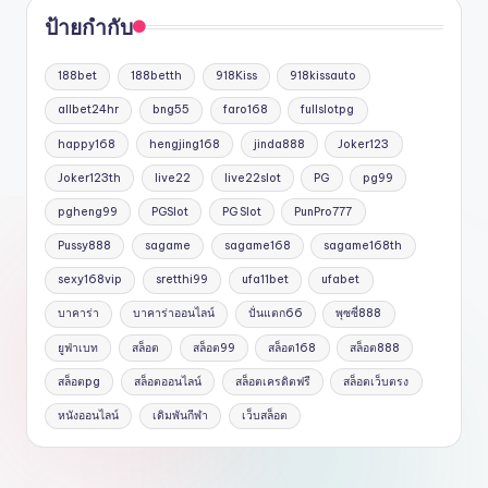
ป้ายกำกับ
188bet
188betth
918Kiss
918kissauto
allbet24hr
bng55
faro168
fullslotpg
happy168
hengjing168
jinda888
Joker123
Joker123th
live22
live22slot
PG
pg99
pgheng99
PGSlot
PG Slot
PunPro777
Pussy888
sagame
sagame168
sagame168th
sexy168vip
sretthi99
ufa11bet
ufabet
บาคาร่า
บาคาร่าออนไลน์
ปั่นแตก66
พุซซี่888
ยูฟ่าเบท
สล็อต
สล็อต99
สล็อต168
สล็อต888
สล็อตpg
สล็อตออนไลน์
สล็อตเครดิตฟรี
สล็อตเว็บตรง
หนังออนไลน์
เดิมพันกีฬา
เว็บสล็อต