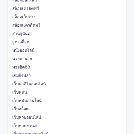
สล็อตเครดิตฟรี
สล็อตเว็บตรง
สล็อตเเครดิตฟรี
สวนสุนันทา
สูตรสล็อต
หนังออนไลน์
หวยฮานอย
หวยฮิต88
เกมยิงปลา
เว็บคาสิโนออนไลน์
เว็บพนัน
เว็บพนันออนไลน์
เว็บสล็อต
เว็บหวยออนไลน์
เว็บหวยฮานอย
เว็บแทงบอลออนไลน์