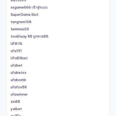
ssgame666 เข้าสู่ระบบ
SuperGame Slot
tangtem168
temmax69
tookhuay 88 ถูกหวย88
UFA11k
ufa191
Ufa89bet
ufabet
ufabetxx
ufabomb
ufafox88
ufawinner
xin88
yaibet
คาสิโน