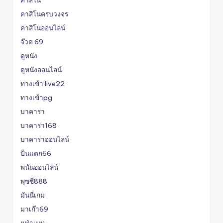
คาสิโนครบวงจร
คาสิโนออนไลน์
จ๊วด 69
ดูหนัง
ดูหนังออนไลน์
ทางเข้า live22
ทางเข้าpg
บาคาร่า
บาคาร่า168
บาคาร่าออนไลน์
ปั่นแตก66
พนันออนไลน์
พุซซี่888
มันนี่เกม
มาเก๊า69
ยูฟ่าเบท