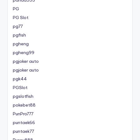
PG
PG Slot
pg77
pgfish
pgheng
pgheng99
pgjoker auto
pgjoker auto
pgk44
PGSlot
pgslotfish
pokebet88
PunPro777
puntaek66
puntaek77
Pussy888