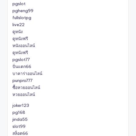
pgslot
pgheng99
fullslotpg
live22
ดูหนัง
ดูหนังฟรี
หนังออนไลน์
ดูหนังฟรี
pgslot77
ปั่นแตก66
บาคาร่าออนไลน์
punpro777
ซื้อหวยออนไลน์
หวยออนไลน์
joker123
pg168
jinda55
slot99
สล็อต66